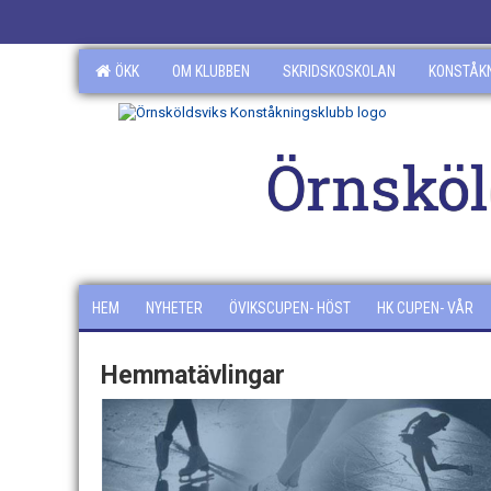
ÖKK
OM KLUBBEN
SKRIDSKOSKOLAN
KONSTÅK
Örnsköl
HEM
NYHETER
ÖVIKSCUPEN- HÖST
HK CUPEN- VÅR
Hemmatävlingar