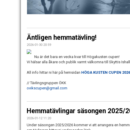
Äntligen hemmatävling!
2026-01-30 20:59
Nu är det bara en vecka kvar till Högakusten cupen!
Vi hälsar alla åkare och publik varmt välkomna till Skyttis Ishal
All info hittar ni här på hemsidan
HÖGA KUSTEN CUPEN 202
// Tävlingsgruppen ÖKK
ovikscupen@gmail.com
Hemmatävlingar säsongen 2025/
2026-01-12 11:20
Under säsongen 2025/2026 kommer vi att arrangera en hemma