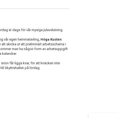
 lördag är dags för vår mysiga julavslutning.
 sig vår egen hemmatävling,
Höga Kusten
 att skicka ut ett preliminärt arbetsschema i
0 kommer man ha någon form av arbetsuppgift
a kalendrar.
snön får ligga kvar, för att knäcken inte
till Skyttishallen på lördag.