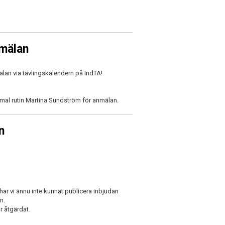
nmälan
lan via tävlingskalendern på IndTA!
rmal rutin Martina Sundström för anmälan.
n
ar vi ännu inte kunnat publicera inbjudan
n.
r åtgärdat.