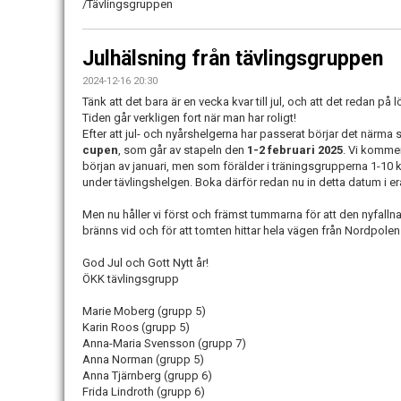
/Tävlingsgruppen
Julhälsning från tävlingsgruppen
2024-12-16 20:30
Tänk att det bara är en vecka kvar till jul, och att det redan på
Tiden går verkligen fort när man har roligt!
Efter att jul- och nyårshelgerna har passerat börjar det närma
cupen
, som går av stapeln den
1-2 februari 2025
. Vi kommer
början av januari, men som förälder i träningsgrupperna 1-1
under tävlingshelgen. Boka därför redan nu in detta datum i er
Men nu håller vi först och främst tummarna för att den nyfallna 
bränns vid och för att tomten hittar hela vägen från Nordpolen 
God Jul och Gott Nytt år!
ÖKK tävlingsgrupp
Marie Moberg (grupp 5)
Karin Roos (grupp 5)
Anna-Maria Svensson (grupp 7)
Anna Norman (grupp 5)
Anna Tjärnberg (grupp 6)
Frida Lindroth (grupp 6)