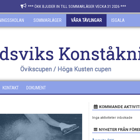
*** ÖKK BJUDER IN TILL SOMMARLÄGER VECKA 31 2026 ***
NINGSSKOLAN
SOMMARLÄGER
VÅRA TÄVLINGAR
ISGALA
dsviks Konståkn
Övikscupen / Höga Kusten cupen
KONTAKT
DOKUMENT
KOMMANDE AKTIVIT
Inga aktiviteter inbokade
NYHETER FRÅN FÖR