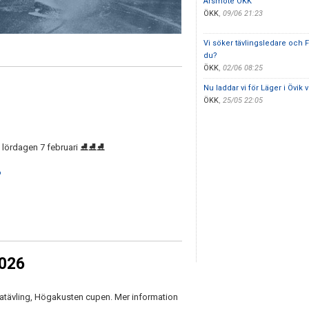
Årsmöte ÖKK
ÖKK
,
09/06 21:23
Vi söker tävlingsledare och 
du?
ÖKK
,
02/06 08:25
Nu laddar vi för Läger i Övik v
ÖKK
,
25/05 22:05
l lördagen 7 februari ⛸️⛸️⛸️
6
2026
tävling, Högakusten cupen. Mer information