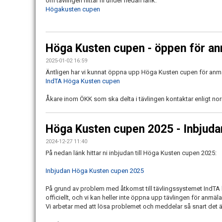
om tävlingen hittar ni under nedan länk.
Högakusten cupen
Höga Kusten cupen - öppen för a
2025-01-02 16:59
Äntligen har vi kunnat öppna upp Höga Kusten cupen för anmä
IndTA Höga Kusten cupen
Åkare inom ÖKK som ska delta i tävlingen kontaktar enligt no
Höga Kusten cupen 2025 - Inbjuda
2024-12-27 11:40
På nedan länk hittar ni inbjudan till Höga Kusten cupen 2025:
Inbjudan Höga Kusten cupen 2025
På grund av problem med åtkomst till tävlingssystemet IndTA h
officiellt, och vi kan heller inte öppna upp tävlingen för anmäla
Vi arbetar med att lösa problemet och meddelar så snart det ä