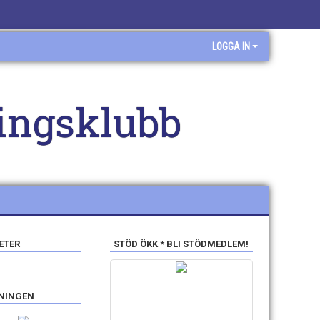
LOGGA IN
ingsklubb
ETER
STÖD ÖKK * BLI STÖDMEDLEM!
ENINGEN