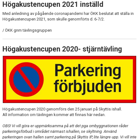
Högakustencupen 2021 inställd
Med anledning av pågående coronapandemi har ÖKK beslutat att ställa in
Högakustencupen 2021, som skulle genomförts d. 6-7/2.
/ ÖKK gnm tävlingsgruppen
Högakustencupen 2020- stjärntävling
Högakustencupen 2020 genomförs den 25 januari på Skyttis ishall.
All information om tävlingen kommer att finnas här nedan.
OBS! Vi vill göra er uppmärksamma på att det pga ombyggnationen råder
parkeringsförbud i området närmast ishallen, se skyltning. Använd
parkeringen ovan hallen samt parkering på Skyttis IP, lite längre upp. Vi vill inte