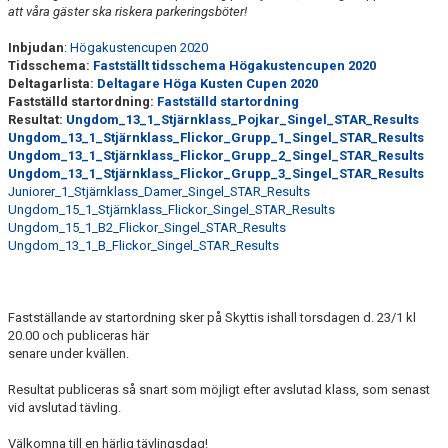
att våra gäster ska riskera parkeringsböter!
Inbjudan
:
Högakustencupen 2020
Tidsschema:
Fastställt tidsschema Högakustencupen 2020
Deltagarlista:
Deltagare Höga Kusten Cupen 2020
Fastställd startordning:
Fastställd startordning
Resultat:
Ungdom_13_1_Stjärnklass_Pojkar_Singel_STAR_Results
Ungdom_13_1_Stjärnklass_Flickor_Grupp_1_Singel_STAR_Results
Ungdom_13_1_Stjärnklass_Flickor_Grupp_2_Singel_STAR_Results
Ungdom_13_1_Stjärnklass_Flickor_Grupp_3_Singel_STAR_Results
Juniorer_1_Stjärnklass_Damer_Singel_STAR_Results
Ungdom_15_1_Stjärnklass_Flickor_Singel_STAR_Results
Ungdom_15_1_B2_Flickor_Singel_STAR_Results
Ungdom_13_1_B_Flickor_Singel_STAR_Results
Fastställande av startordning sker på Skyttis ishall torsdagen d. 23/1 kl
20.00 och publiceras här
senare under kvällen.
Resultat publiceras så snart som möjligt efter avslutad klass, som senast
vid avslutad tävling.
Välkomna till en härlig tävlingsdag!