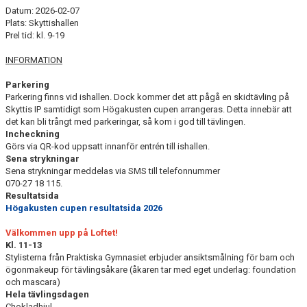
DOKUMENT
Datum: 2026-02-07
Plats: Skyttishallen
Prel tid: kl. 9-19
INFORMATION
Parkering
Parkering finns vid ishallen. Dock kommer det att pågå en skidtävling på
Skyttis IP samtidigt som Högakusten cupen arrangeras. Detta innebär att
det kan bli trångt med parkeringar, så kom i god till tävlingen.
Incheckning
Görs via QR-kod uppsatt innanför entrén till ishallen.
Sena strykningar
Sena strykningar meddelas via SMS till telefonnummer
070-27 18 115.
Resultatsida
Högakusten cupen resultatsida 2026
Välkommen upp på Loftet!
Kl. 11-13
Stylisterna från Praktiska Gymnasiet erbjuder ansiktsmålning för barn och
ögonmakeup för tävlingsåkare (åkaren tar med eget underlag: foundation
och mascara)
Hela tävlingsdagen
Chokladhjul