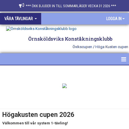
*** ÖKK BJUDER IN TILL SOMMARLÄGER VECKA 31 2026 ***
VÅRA TÄVLINGAR
LOGGA IN
Örnsköldsviks Konståkningsklubb
Övikscupen / Höga Kusten cupen
HEM
NYHETER
ÖVIKSCUPEN- HÖST
HK CUPEN- VÅR
Högakusten cupen 2026
KONTAKT
Välkommen till vår system 1-tävling!