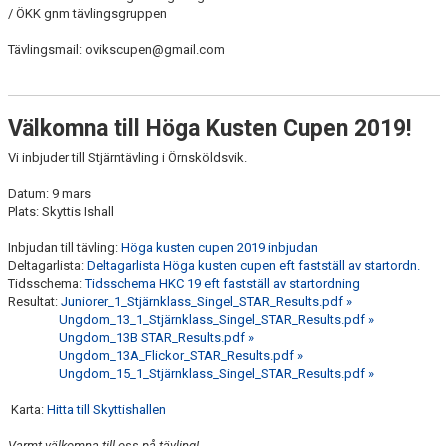
/ ÖKK gnm tävlingsgruppen
Tävlingsmail: ovikscupen@gmail.com
Välkomna till Höga Kusten Cupen 2019!
Vi inbjuder till Stjärntävling i Örnsköldsvik.
Datum: 9 mars
Plats: Skyttis Ishall
Inbjudan till tävling:
Höga kusten cupen 2019 inbjudan
Deltagarlista:
Deltagarlista Höga kusten cupen eft fastställ av startordn.
Tidsschema:
Tidsschema HKC 19 eft fastställ av startordning
Resultat:
Juniorer_1_Stjärnklass_Singel_STAR_Results.pdf »
Ungdom_13_1_Stjärnklass_Singel_STAR_Results.pdf »
Ungdom_13B STAR_Results.pdf »
Ungdom_13A_Flickor_STAR_Results.pdf »
Ungdom_15_1_Stjärnklass_Singel_STAR_Results.pdf »
Karta:
Hitta till Skyttishallen
Varmt välkomna till oss på tävling!