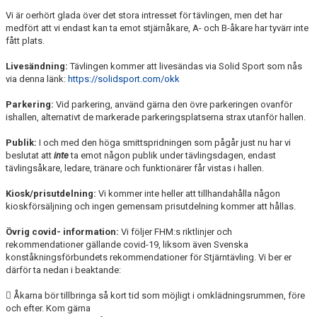
Vi är oerhört glada över det stora intresset för tävlingen, men det har
medfört att vi endast kan ta emot stjärnåkare, A- och B-åkare har tyvärr inte
fått plats.
Livesändning:
Tävlingen kommer att livesändas
via Solid Sport som nås
via denna länk:
https://solidsport.com/okk
Parkering:
Vid parkering, använd gärna den övre parkeringen ovanför
ishallen, alternativt de markerade parkeringsplatserna strax utanför hallen.
Publik:
I och med den höga smittspridningen som pågår just nu har vi
beslutat att
inte
ta emot någon publik
under tävlingsdagen, endast
tävlingsåkare, ledare, tränare och funktionärer får vistas i hallen.
Kiosk/prisutdelning:
Vi kommer inte heller att tillhandahålla någon
kioskförsäljning och ingen gemensam prisutdelning kommer att hållas.
Övrig covid- information:
Vi följer FHM:s riktlinjer och
rekommendationer gällande covid-19, liksom även Svenska
konståkningsförbundets rekommendationer för Stjärntävling. Vi ber er
därför ta nedan i beaktande:
 Åkarna bör tillbringa så kort tid som möjligt i omklädningsrummen, före
och efter. Kom gärna