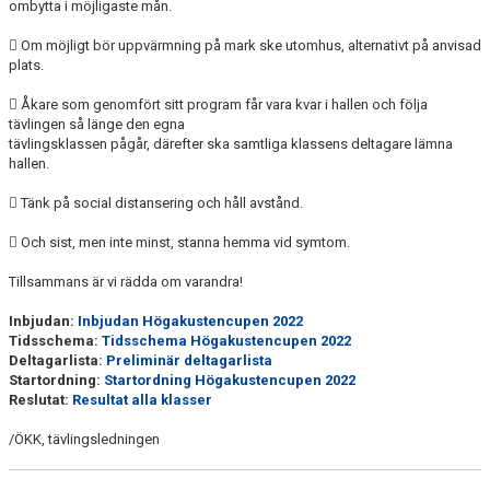
ombytta i möjligaste mån.
 Om möjligt bör uppvärmning på mark ske utomhus, alternativt på anvisad
plats.
 Åkare som genomfört sitt program får vara kvar i hallen och följa
tävlingen så länge den egna
tävlingsklassen pågår, därefter ska samtliga klassens deltagare lämna
hallen.
 Tänk på social distansering och håll avstånd.
 Och sist, men inte minst, stanna hemma vid symtom.
Tillsammans är vi rädda om varandra!
Inbjudan:
Inbjudan Högakustencupen 2022
Tidsschema:
Tidsschema Högakustencupen 2022
Deltagarlista:
Preliminär deltagarlista
Startordning:
Startordning Högakustencupen 2022
Reslutat:
Resultat alla klasser
/ÖKK, tävlingsledningen