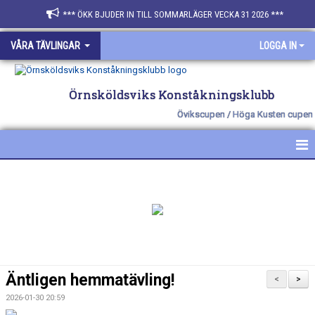
*** ÖKK BJUDER IN TILL SOMMARLÄGER VECKA 31 2026 ***
VÅRA TÄVLINGAR
LOGGA IN
Örnsköldsviks Konståkningsklubb
Övikscupen / Höga Kusten cupen
HEM
NYHETER
ÖVIKSCUPEN- HÖST
HK CUPEN- VÅR
Äntligen hemmatävling!
<
>
KONTAKT
2026-01-30 20:59