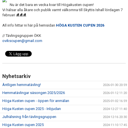
DOKUMENT
Nu är det bara en vecka kvar till Högakusten cupen!
Vi hälsar alla åkare och publik varmt välkomna till Skyttis Ishall lördagen 7
februari ⛸️⛸️⛸️
All info hittar ni här på hemsidan
HÖGA KUSTEN CUPEN 2026
// Tävlingsgruppen ÖKK
ovikscupen@gmail.com
Nyhetsarkiv
Äntligen hemmatävling!
2026-01-30 20:59
Hemmatävlingar säsongen 2025/2026
2026-01-12 11:20
Höga Kusten cupen - öppen för anmälan
2025-01-02 16:59
Höga Kusten cupen 2025 - Inbjudan
2024-12-27 11:40
Julhälsning från tävlingsgruppen
2024-12-16 20:30
Höga Kusten cupen 2025
2024-11-10 17:45