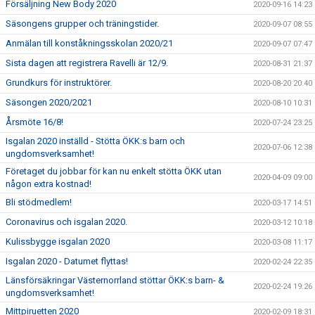
Försäljning New Body 2020
2020-09-16 14:23
Säsongens grupper och träningstider.
2020-09-07 08:55
Anmälan till konståkningsskolan 2020/21
2020-09-07 07:47
Sista dagen att registrera Ravelli är 12/9.
2020-08-31 21:37
Grundkurs för instruktörer.
2020-08-20 20:40
Säsongen 2020/2021
2020-08-10 10:31
Årsmöte 16/8!
2020-07-24 23:25
Isgalan 2020 inställd - Stötta ÖKK:s barn och
2020-07-06 12:38
ungdomsverksamhet!
Företaget du jobbar för kan nu enkelt stötta ÖKK utan
2020-04-09 09:00
någon extra kostnad!
Bli stödmedlem!
2020-03-17 14:51
Coronavirus och isgalan 2020.
2020-03-12 10:18
Kulissbygge isgalan 2020
2020-03-08 11:17
Isgalan 2020 - Datumet flyttas!
2020-02-24 22:35
Länsförsäkringar Västernorrland stöttar ÖKK:s barn- &
2020-02-24 19:26
ungdomsverksamhet!
Mittpiruetten 2020
2020-02-09 18:31