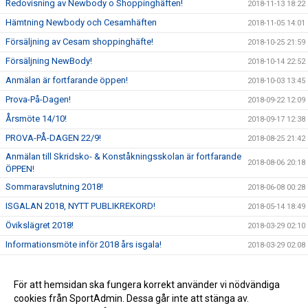
Redovisning av Newbody o Shoppinghäften!
2018-11-13 18:22
Hämtning Newbody och Cesamhäften
2018-11-05 14:01
Försäljning av Cesam shoppinghäfte!
2018-10-25 21:59
Försäljning NewBody!
2018-10-14 22:52
Anmälan är fortfarande öppen!
2018-10-03 13:45
Prova-På-Dagen!
2018-09-22 12:09
Årsmöte 14/10!
2018-09-17 12:38
PROVA-PÅ-DAGEN 22/9!
2018-08-25 21:42
Anmälan till Skridsko- & Konståkningsskolan är fortfarande
2018-08-06 20:18
ÖPPEN!
Sommaravslutning 2018!
2018-06-08 00:28
ISGALAN 2018, NYTT PUBLIKREKORD!
2018-05-14 18:49
Övikslägret 2018!
2018-03-29 02:10
Informationsmöte inför 2018 års isgala!
2018-03-29 02:08
Flowin - 10% Rabatt!
2018-03-29 02:05
Resultat höga kusten cupen 2018
För att hemsidan ska fungera korrekt använder vi nödvändiga
2018-02-15 16:50
cookies från SportAdmin. Dessa går inte att stänga av.
Övikslägret 2018!
2018-02-15 16:49