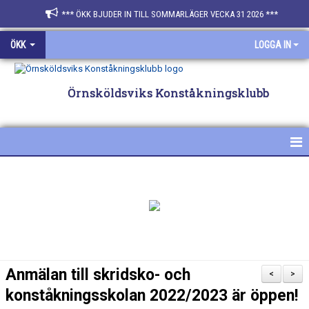
*** ÖKK BJUDER IN TILL SOMMARLÄGER VECKA 31 2026 ***
ÖKK
LOGGA IN
Örnsköldsviks Konståkningsklubb
HEM
NYHETER
FÖR ÅKARE & FÖRÄLDRAR
SPONSRA ÖKK
Anmälan till skridsko- och
<
>
BILDGALLERI
konståkningsskolan 2022/2023 är öppen!