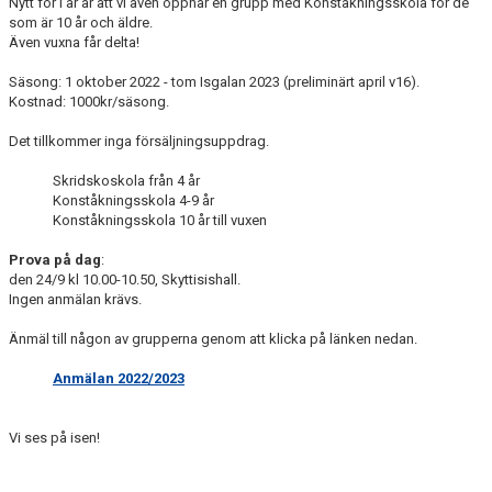
Nytt för i år är att vi även öppnar en grupp med Konståkningsskola för de
som är 10 år och äldre.
Även vuxna får delta!
Säsong: 1 oktober 2022 - tom Isgalan 2023 (preliminärt april v16).
Kostnad: 1000kr/säsong.
Det tillkommer inga försäljningsuppdrag.
Skridskoskola från 4 år
Konståkningsskola 4-9 år
Konståkningsskola 10 år till vuxen
Prova
på
dag
:
den 24/9 kl 10.00-10.50, Skyttisishall.
Ingen anmälan krävs.
Änmäl till någon av grupperna genom att klicka på länken nedan.
Anmälan 2022/2023
Vi ses på isen!