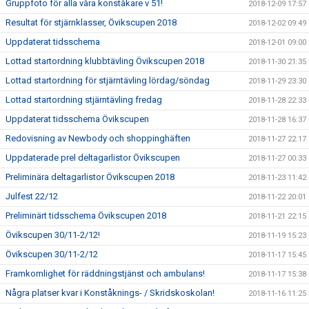
Gruppfoto för alla våra konståkare v 51!
2018-12-09 17:57
Resultat för stjärnklasser, Övikscupen 2018
2018-12-02 09:49
Uppdaterat tidsschema
2018-12-01 09:00
Lottad startordning klubbtävling Övikscupen 2018
2018-11-30 21:35
Lottad startordning för stjärntävling lördag/söndag
2018-11-29 23:30
Lottad startordning stjärntävling fredag
2018-11-28 22:33
Uppdaterat tidsschema Övikscupen
2018-11-28 16:37
Redovisning av Newbody och shoppinghäften
2018-11-27 22:17
Uppdaterade prel deltagarlistor Övikscupen
2018-11-27 00:33
Preliminära deltagarlistor Övikscupen 2018
2018-11-23 11:42
Julfest 22/12
2018-11-22 20:01
Preliminärt tidsschema Övikscupen 2018
2018-11-21 22:15
Övikscupen 30/11-2/12!
2018-11-19 15:23
Övikscupen 30/11-2/12
2018-11-17 15:45
Framkomlighet för räddningstjänst och ambulans!
2018-11-17 15:38
Några platser kvar i Konståknings- / Skridskoskolan!
2018-11-16 11:25