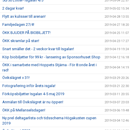
50/50 Lotter- Isgalan 4/5
2019-05-04 22:57
2 dagar kvar!
2019-05-02 15:34
Flytt av kulisser till arenan!
2019-04-28 13:55
Familjedagen 27/4!
2019-04-27 18:20
ÖKK BJUDER PÅ BIOBILJETT!
2019-04-25 11:07
ÖKK skramlar på stan!
2019-04-23 17:27
Snart smäller det - 2 veckor kvar till Isgalan!
2019-04-19 19:24
Köp biobiljetter för 99 kr - lansering av Sponsorhuset Shop
2019-04-12 16:18
ÖKK i samarbete med Hoppets Stjärna - För 8:onde året i
2019-04-04 14:19
rad!
Övikslägret v 31!
2019-03-29 20:26
Fotografering inför årets isgala!
2019-03-21 22:30
Förköpsbiljetter Isgalan 4-5 maj 2019
2019-03-11 20:55
Anmälan till Övikslägret är nu öppen!
2019-03-07 23:03
ÖKK på Mellanselsdagen!
2019-03-06 19:48
Ny prel deltagarlista och tidsschema Högakusten cupen
2019-03-04 12:46
2019