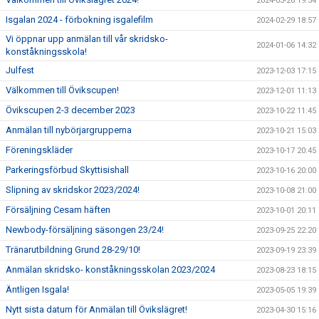
2024-03-26 19:54
Isgalan 2024 - förbokning isgalefilm
2024-02-29 18:57
Vi öppnar upp anmälan till vår skridsko-
2024-01-06 14:32
konståkningsskola!
Julfest
2023-12-03 17:15
Välkommen till Övikscupen!
2023-12-01 11:13
Övikscupen 2-3 december 2023
2023-10-22 11:45
Anmälan till nybörjargrupperna
2023-10-21 15:03
Föreningskläder
2023-10-17 20:45
Parkeringsförbud Skyttisishall
2023-10-16 20:00
Slipning av skridskor 2023/2024!
2023-10-08 21:00
Försäljning Cesam häften
2023-10-01 20:11
Newbody-försäljning säsongen 23/24!
2023-09-25 22:20
Tränarutbildning Grund 28-29/10!
2023-09-19 23:39
Anmälan skridsko- konståkningsskolan 2023/2024
2023-08-23 18:15
Äntligen Isgala!
2023-05-05 19:39
Nytt sista datum för Anmälan till Övikslägret!
2023-04-30 15:16