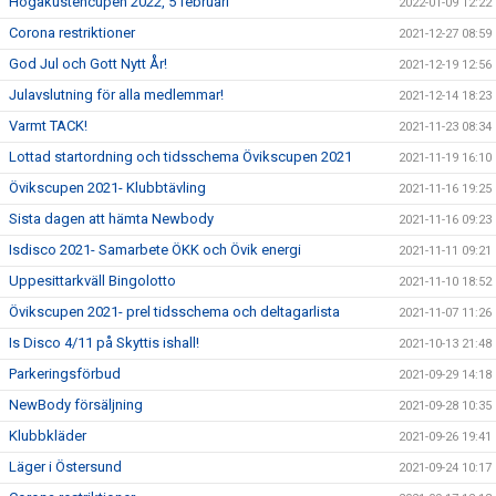
Högakustencupen 2022, 5 februari
2022-01-09 12:22
Corona restriktioner
2021-12-27 08:59
God Jul och Gott Nytt År!
2021-12-19 12:56
Julavslutning för alla medlemmar!
2021-12-14 18:23
Varmt TACK!
2021-11-23 08:34
Lottad startordning och tidsschema Övikscupen 2021
2021-11-19 16:10
Övikscupen 2021- Klubbtävling
2021-11-16 19:25
Sista dagen att hämta Newbody
2021-11-16 09:23
Isdisco 2021- Samarbete ÖKK och Övik energi
2021-11-11 09:21
Uppesittarkväll Bingolotto
2021-11-10 18:52
Övikscupen 2021- prel tidsschema och deltagarlista
2021-11-07 11:26
Is Disco 4/11 på Skyttis ishall!
2021-10-13 21:48
Parkeringsförbud
2021-09-29 14:18
NewBody försäljning
2021-09-28 10:35
Klubbkläder
2021-09-26 19:41
Läger i Östersund
2021-09-24 10:17