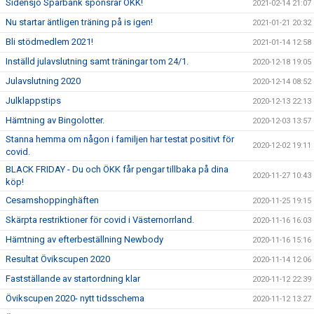
Sidensjö Sparbank sponsrar ÖKK!
2021-02-14 21:07
Nu startar äntligen träning på is igen!
2021-01-21 20:32
Bli stödmedlem 2021!
2021-01-14 12:58
Inställd julavslutning samt träningar tom 24/1.
2020-12-18 19:05
Julavslutning 2020
2020-12-14 08:52
Julklappstips
2020-12-13 22:13
Hämtning av Bingolotter.
2020-12-03 13:57
Stanna hemma om någon i familjen har testat positivt för
2020-12-02 19:11
covid.
BLACK FRIDAY - Du och ÖKK får pengar tillbaka på dina
2020-11-27 10:43
köp!
Cesamshoppinghäften
2020-11-25 19:15
Skärpta restriktioner för covid i Västernorrland.
2020-11-16 16:03
Hämtning av efterbeställning Newbody
2020-11-16 15:16
Resultat Övikscupen 2020
2020-11-14 12:06
Fastställande av startordning klar
2020-11-12 22:39
Övikscupen 2020- nytt tidsschema
2020-11-12 13:27