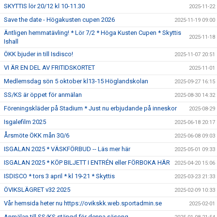
SKYTTIS lör 20/12 kl 10-11.30
2025-11-22
Save the date - Högakusten cupen 2026
2025-11-19 09:00
Äntligen hemmatävling! * Lör 7/2 * Höga Kusten Cupen * Skyttis
2025-11-18
Ishall
ÖKK bjuder in till Isdisco!
2025-11-07 20:51
VI ÄR EN DEL AV FRITIDSKORTET
2025-11-01
Medlemsdag sön 5 oktober kl13-15 Höglandskolan
2025-09-27 16:15
SS/KS är öppet för anmälan
2025-08-30 14:32
Föreningskläder på Stadium * Just nu erbjudande på inneskor
2025-08-29
Isgalefilm 2025
2025-06-18 20:17
Årsmöte ÖKK mån 30/6
2025-06-08 09:03
ISGALAN 2025 * VÄSKFÖRBUD -- Läs mer här
2025-05-01 09:33
ISGALAN 2025 * KÖP BILJETT I ENTRÉN eller FÖRBOKA HÄR
2025-04-20 15:06
ISDISCO * tors 3 april * kl 19-21 * Skyttis
2025-03-23 21:33
ÖVIKSLÄGRET v32 2025
2025-02-09 10:33
Vår hemsida heter nu https://ovikskk.web.sportadmin.se
2025-02-01
Anmälan till SS/KS stängd för denna säsong