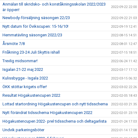
Anmälan till skridsko- och konståkningsskolan 2022/2023
2022-09-22 22:00
är öppen!
Newbody-försäljning säsongen 22/23
2022-09-22 21:03
Nytt datum för Övikscupen: 15-16/10!
2022-09-19 12:41
Hemmatävling säsongen 2022/23
2022-08-15 14:51
Årsmöte 7/8
2022-08-01 12:47
Friåkning 23-24 Juli Skyttis ishall
2022-07-15 18:51
Trevlig midsommar!
2022-06-24 11:42
Isgalan 21-22 maj 2022
2022-03-17 17:12
Kulissbygge - Isgala 2022
2022-03-15 06:32
ÖKK stöttar krigets offer!
2022-03-02 22:26
Resultat Högakustencupen 2022
2022-02-05 18:43
Lottad startordning Högakustencupen och nytt tidsschema
2022-02-03 21:35
Nytt förändrat tidsschema Högakustencupen 2022
2022-02-01 23:19
Högakustencupen 2022- prel tidsschema och deltagarlista
2022-01-24 17:03
Undvik parkeringsböter
2022-01-14 17:08