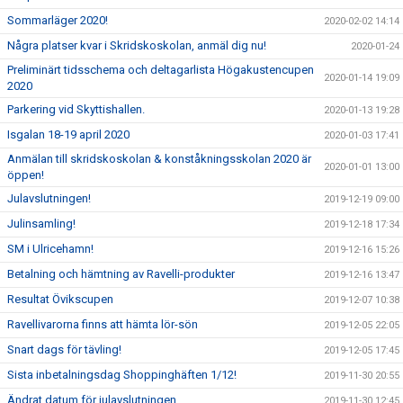
Sommarläger 2020!
2020-02-02 14:14
Några platser kvar i Skridskoskolan, anmäl dig nu!
2020-01-24
Preliminärt tidsschema och deltagarlista Högakustencupen
2020-01-14 19:09
2020
Parkering vid Skyttishallen.
2020-01-13 19:28
Isgalan 18-19 april 2020
2020-01-03 17:41
Anmälan till skridskoskolan & konståkningsskolan 2020 är
2020-01-01 13:00
öppen!
Julavslutningen!
2019-12-19 09:00
Julinsamling!
2019-12-18 17:34
SM i Ulricehamn!
2019-12-16 15:26
Betalning och hämtning av Ravelli-produkter
2019-12-16 13:47
Resultat Övikscupen
2019-12-07 10:38
Ravellivarorna finns att hämta lör-sön
2019-12-05 22:05
Snart dags för tävling!
2019-12-05 17:45
Sista inbetalningsdag Shoppinghäften 1/12!
2019-11-30 20:55
Ändrat datum för julavslutningen.
2019-11-30 12:45