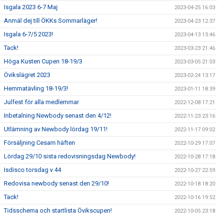
Isgala 2023 6-7 Maj
2023-04-25 16:03
Anmäl dej till ÖKKs Sommarläger!
2023-04-23 12:37
Isgala 6-7/5 2023!
2023-04-13 13:46
Tack!
2023-03-23 21:46
Höga Kusten Cupen 18-19/3
2023-03-05 21:03
Övikslägret 2023
2023-02-24 13:17
Hemmatävling 18-19/3!
2023-01-11 18:39
Julfest för alla medlemmar
2022-12-08 17:21
Inbetalning Newbody senast den 4/12!
2022-11-23 23:16
Utlämning av Newbody lördag 19/11!
2022-11-17 09:02
Försäljning Cesam häften
2022-10-29 17:07
Lördag 29/10 sista redovisningsdag Newbody!
2022-10-28 17:18
Isdisco torsdag v 44
2022-10-27 22:59
Redovisa newbody senast den 29/10!
2022-10-18 18:20
Tack!
2022-10-16 19:52
Tidsschema och startlista Övikscupen!
2022-10-05 23:18