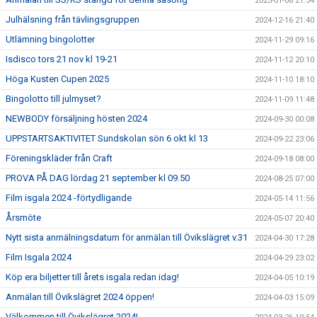
2025-01-08 21:54
Julhälsning från tävlingsgruppen
2024-12-16 21:40
Utlämning bingolotter
2024-11-29 09:16
Isdisco tors 21 nov kl 19-21
2024-11-12 20:10
Höga Kusten Cupen 2025
2024-11-10 18:10
Bingolotto till julmyset?
2024-11-09 11:48
NEWBODY försäljning hösten 2024
2024-09-30 00:08
UPPSTARTSAKTIVITET Sundskolan sön 6 okt kl 13
2024-09-22 23:06
Föreningskläder från Craft
2024-09-18 08:00
PROVA PÅ DAG lördag 21 september kl 09.50
2024-08-25 07:00
Film isgala 2024 -förtydligande
2024-05-14 11:56
Årsmöte
2024-05-07 20:40
Nytt sista anmälningsdatum för anmälan till Övikslägret v.31
2024-04-30 17:28
Film Isgala 2024
2024-04-29 23:02
Köp era biljetter till årets isgala redan idag!
2024-04-05 10:19
Anmälan till Övikslägret 2024 öppen!
2024-04-03 15:09
Välkommen till Övikslägret 2024!