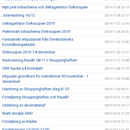
Nytt prel tidsschema och deltagarlistor Övikscupen
2019-11-28 23:14
Julavslutning 16/12
2019-11-28 21:57
Deltagarlistor Övikscupen 2019
2019-11-27 12:54
Preliminärt tidsschema Övikscupen 2019
2019-11-24 20:35
Fantastiskt erbjudande från Örnsköldsviks
2019-11-22 15:06
Konståkningsklubb
Övikscupen 2019 7-8 december
2019-11-20 13:37
Redovisning Ravelli 18/11 + Shoppinghäften!
2019-11-17 19:08
ÖKK bjuder på biobiljett!
2019-11-04 17:29
Inbjudan grundkurs för instruktörer 30 november - 1
2019-11-03 16:58
december!
Hämtning av Shoppinghäften idag kl 12!
2019-11-03 09:21
Försäljning Shoppinghäften och Ravelli!
2019-10-31 11:28
Utdelning av skolmaterial!
2019-10-25 14:17
Brath stödjer ÖKK!
2019-10-16 21:29
Försäljning av kläder
2019-10-13 12:11
Föräldramöte 14/10 kl 17.00
2019-10-12 11:40