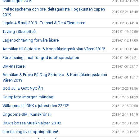
Övikslägret 2019
2019-03-02 12:59
Prel tidsschema och prel deltagarlista Högakusten cupen
2019-02-24 15:48
2019
Isgala 4-5 maj 2019 - Trassel & De 4 Elementen
2019-02-06 14:18
Tävling i Skellefteå!
2019-01-19 09:58
Läger och tävling för våra åkare!
2019-01-12 17:09
Anmälan till Skridsko- & Konståkningsskolan Våren 2019!
2019-01-09 19:40
Föreläsning - mat för god idrottsprestation
2019-01-08 21:21
DM-mästare!
2019-01-07 21:17
Anmälan & Prova-På-Dag Skridsko- & Konståkningsskolan
2019-01-01 15:17
Våren 2019
God Jul & Gott Nytt År!
2018-12-25 18:56
Gruppfoto imorgon måndag!
2018-12-16 14:29
Välkomna till ÖKK:s julfest den 22/12!
2018-12-15 20:58
Ungdoms-SM i Karlskrona!
2018-12-14 14:19
ÖKK:s bössa Musikhjälpen 2018!
2018-12-13 13:29
Inbetalning av shoppinghäften!
2018-12-10 19:27