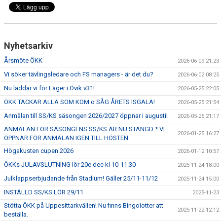
Nyhetsarkiv
Årsmöte ÖKK
2026-06-09 21:23
Vi söker tävlingsledare och FS managers - är det du?
2026-06-02 08:25
Nu laddar vi för Läger i Övik v31!
2026-05-25 22:05
ÖKK TACKAR ALLA SOM KOM o SÅG ÅRETS ISGALA!
2026-05-25 21:54
Anmälan till SS/KS säsongen 2026/2027 öppnar i augusti!
2026-05-25 21:17
ANMÄLAN FÖR SÄSONGENS SS/KS ÄR NU STÄNGD * VI
2026-01-25 16:27
ÖPPNAR FÖR ANMÄLAN IGEN TILL HÖSTEN
Högakusten cupen 2026
2026-01-12 10:57
ÖKKs JULAVSLUTNING lör 20e dec kl 10-11.30
2025-11-24 18:00
Julklappserbjudande från Stadium! Gäller 25/11-11/12
2025-11-24 15:00
INSTÄLLD SS/KS LÖR 29/11
2025-11-23
Stötta ÖKK på Uppesittarkvällen! Nu finns Bingolotter att
2025-11-22 12:12
beställa.