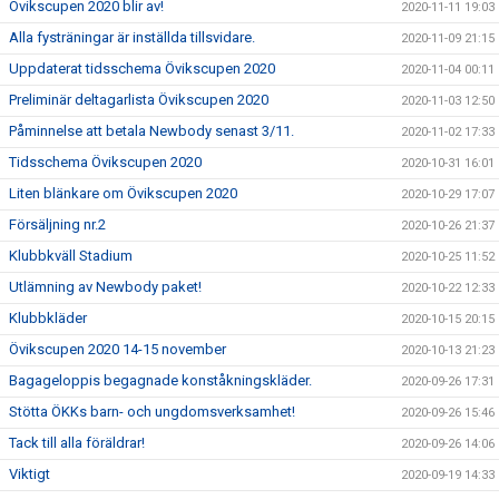
Övikscupen 2020 blir av!
2020-11-11 19:03
Alla fysträningar är inställda tillsvidare.
2020-11-09 21:15
Uppdaterat tidsschema Övikscupen 2020
2020-11-04 00:11
Preliminär deltagarlista Övikscupen 2020
2020-11-03 12:50
Påminnelse att betala Newbody senast 3/11.
2020-11-02 17:33
Tidsschema Övikscupen 2020
2020-10-31 16:01
Liten blänkare om Övikscupen 2020
2020-10-29 17:07
Försäljning nr.2
2020-10-26 21:37
Klubbkväll Stadium
2020-10-25 11:52
Utlämning av Newbody paket!
2020-10-22 12:33
Klubbkläder
2020-10-15 20:15
Övikscupen 2020 14-15 november
2020-10-13 21:23
Bagageloppis begagnade konståkningskläder.
2020-09-26 17:31
Stötta ÖKKs barn- och ungdomsverksamhet!
2020-09-26 15:46
Tack till alla föräldrar!
2020-09-26 14:06
Viktigt
2020-09-19 14:33