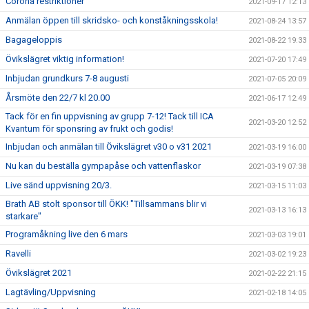
Corona restriktioner
2021-09-17 12:13
Anmälan öppen till skridsko- och konståkningsskola!
2021-08-24 13:57
Bagageloppis
2021-08-22 19:33
Övikslägret viktig information!
2021-07-20 17:49
Inbjudan grundkurs 7-8 augusti
2021-07-05 20:09
Årsmöte den 22/7 kl 20.00
2021-06-17 12:49
Tack för en fin uppvisning av grupp 7-12! Tack till ICA
2021-03-20 12:52
Kvantum för sponsring av frukt och godis!
Inbjudan och anmälan till Övikslägret v30 o v31 2021
2021-03-19 16:00
Nu kan du beställa gympapåse och vattenflaskor
2021-03-19 07:38
Live sänd uppvisning 20/3.
2021-03-15 11:03
Brath AB stolt sponsor till ÖKK! "Tillsammans blir vi
2021-03-13 16:13
starkare"
Programåkning live den 6 mars
2021-03-03 19:01
Ravelli
2021-03-02 19:23
Övikslägret 2021
2021-02-22 21:15
Lagtävling/Uppvisning
2021-02-18 14:05