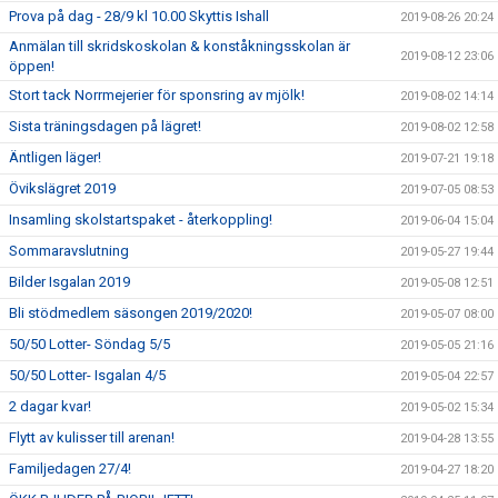
Prova på dag - 28/9 kl 10.00 Skyttis Ishall
2019-08-26 20:24
Anmälan till skridskoskolan & konståkningsskolan är
2019-08-12 23:06
öppen!
Stort tack Norrmejerier för sponsring av mjölk!
2019-08-02 14:14
Sista träningsdagen på lägret!
2019-08-02 12:58
Äntligen läger!
2019-07-21 19:18
Övikslägret 2019
2019-07-05 08:53
Insamling skolstartspaket - återkoppling!
2019-06-04 15:04
Sommaravslutning
2019-05-27 19:44
Bilder Isgalan 2019
2019-05-08 12:51
Bli stödmedlem säsongen 2019/2020!
2019-05-07 08:00
50/50 Lotter- Söndag 5/5
2019-05-05 21:16
50/50 Lotter- Isgalan 4/5
2019-05-04 22:57
2 dagar kvar!
2019-05-02 15:34
Flytt av kulisser till arenan!
2019-04-28 13:55
Familjedagen 27/4!
2019-04-27 18:20