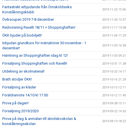
Fantastiskt erbjudande från Örnsköldsviks
2019-11-22 15:06
Konståkningsklubb
Övikscupen 2019 7-8 december
2019-11-20 13:37
Redovisning Ravelli 18/11 + Shoppinghäften!
2019-11-17 19:08
ÖKK bjuder på biobiljett!
2019-11-04 17:29
Inbjudan grundkurs för instruktörer 30 november - 1
2019-11-03 16:58
december!
Hämtning av Shoppinghäften idag kl 12!
2019-11-03 09:21
Försäljning Shoppinghäften och Ravelli!
2019-10-31 11:28
Utdelning av skolmaterial!
2019-10-25 14:17
Brath stödjer ÖKK!
2019-10-16 21:29
Försäljning av kläder
2019-10-13 12:11
Föräldramöte 14/10 kl 17.00
2019-10-12 11:40
Prova på dagen!
2019-09-28 15:11
Försäljning 2019/2020
2019-09-22 14:50
Prova på dag & anmälan till skridskoskolan &
2019-09-13 18:22
konståkningsskolan