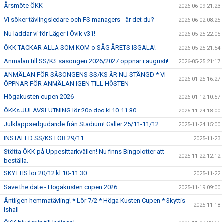
Årsmöte ÖKK
2026-06-09 21:23
Vi söker tävlingsledare och FS managers - är det du?
2026-06-02 08:25
Nu laddar vi för Läger i Övik v31!
2026-05-25 22:05
ÖKK TACKAR ALLA SOM KOM o SÅG ÅRETS ISGALA!
2026-05-25 21:54
Anmälan till SS/KS säsongen 2026/2027 öppnar i augusti!
2026-05-25 21:17
ANMÄLAN FÖR SÄSONGENS SS/KS ÄR NU STÄNGD * VI
2026-01-25 16:27
ÖPPNAR FÖR ANMÄLAN IGEN TILL HÖSTEN
Högakusten cupen 2026
2026-01-12 10:57
ÖKKs JULAVSLUTNING lör 20e dec kl 10-11.30
2025-11-24 18:00
Julklappserbjudande från Stadium! Gäller 25/11-11/12
2025-11-24 15:00
INSTÄLLD SS/KS LÖR 29/11
2025-11-23
Stötta ÖKK på Uppesittarkvällen! Nu finns Bingolotter att
2025-11-22 12:12
beställa.
SKYTTIS lör 20/12 kl 10-11.30
2025-11-22
Save the date - Högakusten cupen 2026
2025-11-19 09:00
Äntligen hemmatävling! * Lör 7/2 * Höga Kusten Cupen * Skyttis
2025-11-18
Ishall