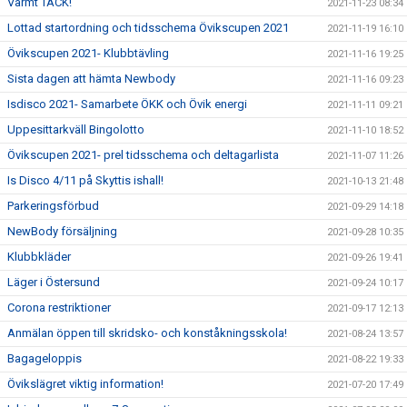
Varmt TACK!
2021-11-23 08:34
Lottad startordning och tidsschema Övikscupen 2021
2021-11-19 16:10
Övikscupen 2021- Klubbtävling
2021-11-16 19:25
Sista dagen att hämta Newbody
2021-11-16 09:23
Isdisco 2021- Samarbete ÖKK och Övik energi
2021-11-11 09:21
Uppesittarkväll Bingolotto
2021-11-10 18:52
Övikscupen 2021- prel tidsschema och deltagarlista
2021-11-07 11:26
Is Disco 4/11 på Skyttis ishall!
2021-10-13 21:48
Parkeringsförbud
2021-09-29 14:18
NewBody försäljning
2021-09-28 10:35
Klubbkläder
2021-09-26 19:41
Läger i Östersund
2021-09-24 10:17
Corona restriktioner
2021-09-17 12:13
Anmälan öppen till skridsko- och konståkningsskola!
2021-08-24 13:57
Bagageloppis
2021-08-22 19:33
Övikslägret viktig information!
2021-07-20 17:49