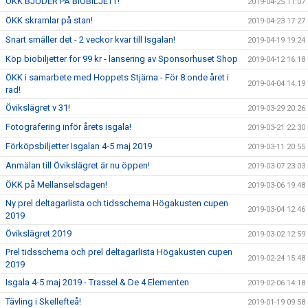
ÖKK BJUDER PÅ BIOBILJETT!
2019-04-25 11:07
ÖKK skramlar på stan!
2019-04-23 17:27
Snart smäller det - 2 veckor kvar till Isgalan!
2019-04-19 19:24
Köp biobiljetter för 99 kr - lansering av Sponsorhuset Shop
2019-04-12 16:18
ÖKK i samarbete med Hoppets Stjärna - För 8:onde året i
2019-04-04 14:19
rad!
Övikslägret v 31!
2019-03-29 20:26
Fotografering inför årets isgala!
2019-03-21 22:30
Förköpsbiljetter Isgalan 4-5 maj 2019
2019-03-11 20:55
Anmälan till Övikslägret är nu öppen!
2019-03-07 23:03
ÖKK på Mellanselsdagen!
2019-03-06 19:48
Ny prel deltagarlista och tidsschema Högakusten cupen
2019-03-04 12:46
2019
Övikslägret 2019
2019-03-02 12:59
Prel tidsschema och prel deltagarlista Högakusten cupen
2019-02-24 15:48
2019
Isgala 4-5 maj 2019 - Trassel & De 4 Elementen
2019-02-06 14:18
Tävling i Skellefteå!
2019-01-19 09:58