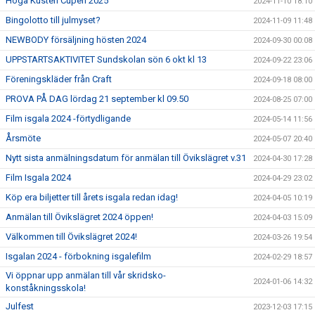
Höga Kusten Cupen 2025
2024-11-10 18:10
Bingolotto till julmyset?
2024-11-09 11:48
NEWBODY försäljning hösten 2024
2024-09-30 00:08
UPPSTARTSAKTIVITET Sundskolan sön 6 okt kl 13
2024-09-22 23:06
Föreningskläder från Craft
2024-09-18 08:00
PROVA PÅ DAG lördag 21 september kl 09.50
2024-08-25 07:00
Film isgala 2024 -förtydligande
2024-05-14 11:56
Årsmöte
2024-05-07 20:40
Nytt sista anmälningsdatum för anmälan till Övikslägret v.31
2024-04-30 17:28
Film Isgala 2024
2024-04-29 23:02
Köp era biljetter till årets isgala redan idag!
2024-04-05 10:19
Anmälan till Övikslägret 2024 öppen!
2024-04-03 15:09
Välkommen till Övikslägret 2024!
2024-03-26 19:54
Isgalan 2024 - förbokning isgalefilm
2024-02-29 18:57
Vi öppnar upp anmälan till vår skridsko-
2024-01-06 14:32
konståkningsskola!
Julfest
2023-12-03 17:15