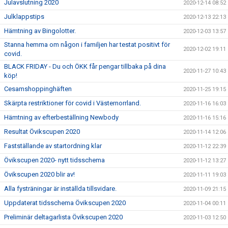
Julavslutning 2020
2020-12-14 08:52
Julklappstips
2020-12-13 22:13
Hämtning av Bingolotter.
2020-12-03 13:57
Stanna hemma om någon i familjen har testat positivt för
2020-12-02 19:11
covid.
BLACK FRIDAY - Du och ÖKK får pengar tillbaka på dina
2020-11-27 10:43
köp!
Cesamshoppinghäften
2020-11-25 19:15
Skärpta restriktioner för covid i Västernorrland.
2020-11-16 16:03
Hämtning av efterbeställning Newbody
2020-11-16 15:16
Resultat Övikscupen 2020
2020-11-14 12:06
Fastställande av startordning klar
2020-11-12 22:39
Övikscupen 2020- nytt tidsschema
2020-11-12 13:27
Övikscupen 2020 blir av!
2020-11-11 19:03
Alla fysträningar är inställda tillsvidare.
2020-11-09 21:15
Uppdaterat tidsschema Övikscupen 2020
2020-11-04 00:11
Preliminär deltagarlista Övikscupen 2020
2020-11-03 12:50