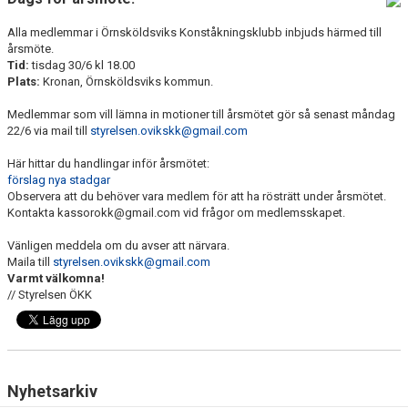
DOKUMENT
Alla medlemmar i Örnsköldsviks Konståkningsklubb inbjuds härmed till
årsmöte.
Tid:
tisdag 30/6 kl 18.00
Plats:
Kronan, Örnsköldsviks kommun.
Medlemmar som vill lämna in motioner till årsmötet gör så senast måndag
22/6 via mail till
styrelsen.ovikskk@gmail.com
Här hittar du handlingar inför årsmötet:
förslag nya stadgar
Observera att du behöver vara medlem för att ha rösträtt under årsmötet.
Kontakta kassorokk@gmail.com vid frågor om medlemsskapet.
Vänligen meddela om du avser att närvara.
Maila till
styrelsen.ovikskk@gmail.com
Varmt välkomna!
// Styrelsen ÖKK
Nyhetsarkiv