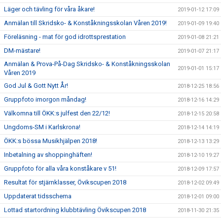
Läger och tävling för våra åkare!
2019-01-12 17:09
Anmälan till Skridsko- & Konståkningsskolan Våren 2019!
2019-01-09 19:40
Föreläsning - mat för god idrottsprestation
2019-01-08 21:21
DM-mästare!
2019-01-07 21:17
Anmälan & Prova-På-Dag Skridsko- & Konståkningsskolan
2019-01-01 15:17
Våren 2019
God Jul & Gott Nytt År!
2018-12-25 18:56
Gruppfoto imorgon måndag!
2018-12-16 14:29
Välkomna till ÖKK:s julfest den 22/12!
2018-12-15 20:58
Ungdoms-SM i Karlskrona!
2018-12-14 14:19
ÖKK:s bössa Musikhjälpen 2018!
2018-12-13 13:29
Inbetalning av shoppinghäften!
2018-12-10 19:27
Gruppfoto för alla våra konståkare v 51!
2018-12-09 17:57
Resultat för stjärnklasser, Övikscupen 2018
2018-12-02 09:49
Uppdaterat tidsschema
2018-12-01 09:00
Lottad startordning klubbtävling Övikscupen 2018
2018-11-30 21:35