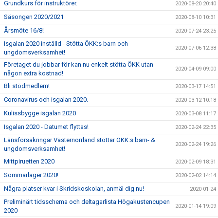
Grundkurs för instruktörer.
2020-08-20 20:40
Säsongen 2020/2021
2020-08-10 10:31
Årsmöte 16/8!
2020-07-24 23:25
Isgalan 2020 inställd - Stötta ÖKK:s barn och
2020-07-06 12:38
ungdomsverksamhet!
Företaget du jobbar för kan nu enkelt stötta ÖKK utan
2020-04-09 09:00
någon extra kostnad!
Bli stödmedlem!
2020-03-17 14:51
Coronavirus och isgalan 2020.
2020-03-12 10:18
Kulissbygge isgalan 2020
2020-03-08 11:17
Isgalan 2020 - Datumet flyttas!
2020-02-24 22:35
Länsförsäkringar Västernorrland stöttar ÖKK:s barn- &
2020-02-24 19:26
ungdomsverksamhet!
Mittpiruetten 2020
2020-02-09 18:31
Sommarläger 2020!
2020-02-02 14:14
Några platser kvar i Skridskoskolan, anmäl dig nu!
2020-01-24
Preliminärt tidsschema och deltagarlista Högakustencupen
2020-01-14 19:09
2020