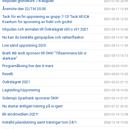
Inbjudan grundkurs 7-8 augusti
2021-07-05 20:09
Årsmöte den 22/7 kl 20.00
2021-06-17 12:49
Tack för en fin uppvisning av grupp 7-12! Tack till ICA
2021-03-20 12:52
Kvantum för sponsring av frukt och godis!
Inbjudan och anmälan till Övikslägret v30 o v31 2021
2021-03-19 16:00
Nu kan du beställa gympapåse och vattenflaskor
2021-03-19 07:38
Live sänd uppvisning 20/3.
2021-03-15 11:03
Brath AB stolt sponsor till ÖKK! "Tillsammans blir vi
2021-03-13 16:13
starkare"
Programåkning live den 6 mars
2021-03-03 19:01
Ravelli
2021-03-02 19:23
Övikslägret 2021
2021-02-22 21:15
Lagtävling/Uppvisning
2021-02-18 14:05
Sidensjö Sparbank sponsrar ÖKK!
2021-02-14 21:07
Nu startar äntligen träning på is igen!
2021-01-21 20:32
Bli stödmedlem 2021!
2021-01-14 12:58
Inställd julavslutning samt träningar tom 24/1.
2020-12-18 19:05