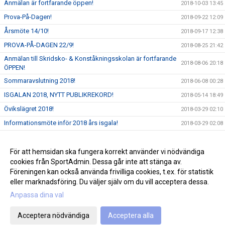
Anmälan är fortfarande öppen!
2018-10-03 13:45
Prova-På-Dagen!
2018-09-22 12:09
Årsmöte 14/10!
2018-09-17 12:38
PROVA-PÅ-DAGEN 22/9!
2018-08-25 21:42
Anmälan till Skridsko- & Konståkningsskolan är fortfarande
2018-08-06 20:18
ÖPPEN!
Sommaravslutning 2018!
2018-06-08 00:28
ISGALAN 2018, NYTT PUBLIKREKORD!
2018-05-14 18:49
Övikslägret 2018!
2018-03-29 02:10
Informationsmöte inför 2018 års isgala!
2018-03-29 02:08
Flowin - 10% Rabatt!
2018-03-29 02:05
Resultat höga kusten cupen 2018
För att hemsidan ska fungera korrekt använder vi nödvändiga
2018-02-15 16:50
cookies från SportAdmin. Dessa går inte att stänga av.
Övikslägret 2018!
2018-02-15 16:49
Föreningen kan också använda frivilliga cookies, t.ex. för statistik
eller marknadsföring. Du väljer själv om du vill acceptera dessa.
Anpassa dina val
Cookie-inställningar
Gå till Webbversion
Acceptera nödvändiga
Acceptera alla