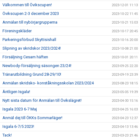
Välkommen till Övikscupen!
2023-12-01 11:13
Övikscupen 2-3 december 2023
2023-10-22 11:45
Anmälan till nybörjargrupperna
2023-10-21 15:03
Föreningskläder
2023-10-17 20:45
Parkeringsförbud Skyttisishall
2023-10-16 20:00
Slipning av skridskor 2023/2024!
2023-10-08 21:00
Försäljning Cesam häften
2023-10-01 20:11
Newbody-försäljning säsongen 23/24!
2023-09-25 22:20
Tränarutbildning Grund 28-29/10!
2023-09-19 23:39
Anmälan skridsko- konståkningsskolan 2023/2024
2023-08-23 18:15
Äntligen Isgala!
2023-05-05 19:39
Nytt sista datum för Anmälan till Övikslägret!
2023-04-30 15:16
Isgala 2023 6-7 Maj
2023-04-25 16:03
Anmäl dej till ÖKKs Sommarläger!
2023-04-23 12:37
Isgala 6-7/5 2023!
2023-04-13 13:46
Tack!
2023-03-23 21:46