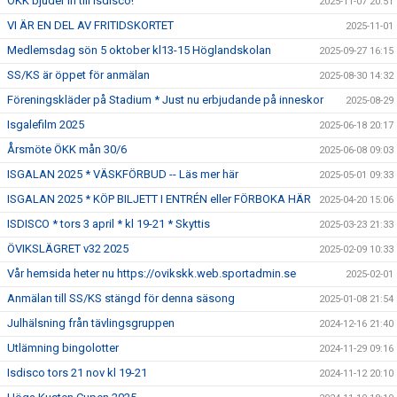
ÖKK bjuder in till Isdisco!
2025-11-07 20:51
VI ÄR EN DEL AV FRITIDSKORTET
2025-11-01
Medlemsdag sön 5 oktober kl13-15 Höglandskolan
2025-09-27 16:15
SS/KS är öppet för anmälan
2025-08-30 14:32
Föreningskläder på Stadium * Just nu erbjudande på inneskor
2025-08-29
Isgalefilm 2025
2025-06-18 20:17
Årsmöte ÖKK mån 30/6
2025-06-08 09:03
ISGALAN 2025 * VÄSKFÖRBUD -- Läs mer här
2025-05-01 09:33
ISGALAN 2025 * KÖP BILJETT I ENTRÉN eller FÖRBOKA HÄR
2025-04-20 15:06
ISDISCO * tors 3 april * kl 19-21 * Skyttis
2025-03-23 21:33
ÖVIKSLÄGRET v32 2025
2025-02-09 10:33
Vår hemsida heter nu https://ovikskk.web.sportadmin.se
2025-02-01
Anmälan till SS/KS stängd för denna säsong
2025-01-08 21:54
Julhälsning från tävlingsgruppen
2024-12-16 21:40
Utlämning bingolotter
2024-11-29 09:16
Isdisco tors 21 nov kl 19-21
2024-11-12 20:10