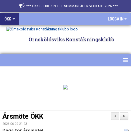
*** ÖKK BJUDER IN TILL SOMMARLÄGER VECKA 31 2026 ***
ÖKK
LOGGA IN
Örnsköldsviks Konståkningsklubb
HEM
NYHETER
FÖR ÅKARE & FÖRÄLDRAR
SPONSRA ÖKK
Årsmöte ÖKK
<
>
BILDGALLERI
2026-06-09 21:23
Dags för årsmöte!