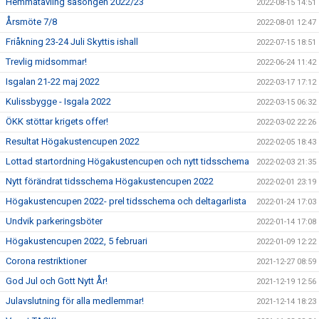
Hemmatävling säsongen 2022/23
2022-08-15 14:51
Årsmöte 7/8
2022-08-01 12:47
Friåkning 23-24 Juli Skyttis ishall
2022-07-15 18:51
Trevlig midsommar!
2022-06-24 11:42
Isgalan 21-22 maj 2022
2022-03-17 17:12
Kulissbygge - Isgala 2022
2022-03-15 06:32
ÖKK stöttar krigets offer!
2022-03-02 22:26
Resultat Högakustencupen 2022
2022-02-05 18:43
Lottad startordning Högakustencupen och nytt tidsschema
2022-02-03 21:35
Nytt förändrat tidsschema Högakustencupen 2022
2022-02-01 23:19
Högakustencupen 2022- prel tidsschema och deltagarlista
2022-01-24 17:03
Undvik parkeringsböter
2022-01-14 17:08
Högakustencupen 2022, 5 februari
2022-01-09 12:22
Corona restriktioner
2021-12-27 08:59
God Jul och Gott Nytt År!
2021-12-19 12:56
Julavslutning för alla medlemmar!
2021-12-14 18:23