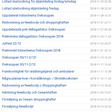
Lottad startordning för stjärntävling lördag/söndag
2018-11-29 23:30
Lottad startordning stjärntävling fredag
2018-11-28 22:33
Uppdaterat tidsschema Övikscupen
2018-11-28 16:37
Redovisning av Newbody och shoppinghäften
2018-11-27 22:17
Uppdaterade prel deltagarlistor Övikscupen
2018-11-27 00:33
Preliminära deltagarlistor Övikscupen 2018
2018-11-23 11:42
Julfest 22/12
2018-11-22 20:01
Preliminärt tidsschema Övikscupen 2018
2018-11-21 22:15
Övikscupen 30/11-2/12!
2018-11-19 15:23
Övikscupen 30/11-2/12
2018-11-17 15:45
Framkomlighet för räddningstjänst och ambulans!
2018-11-17 15:38
Några platser kvar i Konståknings- / Skridskoskolan!
2018-11-16 11:25
Redovisning av Newbody o Shoppinghäften!
2018-11-13 18:22
Hämtning Newbody och Cesamhäften
2018-11-05 14:01
Försäljning av Cesam shoppinghäfte!
2018-10-25 21:59
Försäljning NewBody!
2018-10-14 22:52