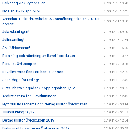
Parkering vid Skyttishallen.
2020-01-13 19:28
Isgalan 18-19 april 2020
2020-01-03 17:41
Anmälan till skridskoskolan & konståkningsskolan 2020 är
2020-01-01 13:00
öppen!
Julavslutningen!
2019-12-19 09:00
Julinsamling!
2019-12-18 17:34
SM i Ulricehamn!
2019-12-16 15:26
Betalning och hämtning av Ravelli-produkter
2019-12-16 13:47
Resultat Övikscupen
2019-12-07 10:38
Ravellivarorna finns att hämta lör-sön
2019-12-05 22:05
Snart dags för tävling!
2019-12-05 17:45
Sista inbetalningsdag Shoppinghäften 1/12!
2019-11-30 20:55
Ändrat datum för julavslutningen.
2019-11-30 12:45
Nytt prel tidsschema och deltagarlistor Övikscupen
2019-11-28 23:14
Julavslutning 16/12
2019-11-28 21:57
Deltagarlistor Övikscupen 2019
2019-11-27 12:54
Preliminärt tidsschema Övikscupen 2019
2019-11-24 20:35