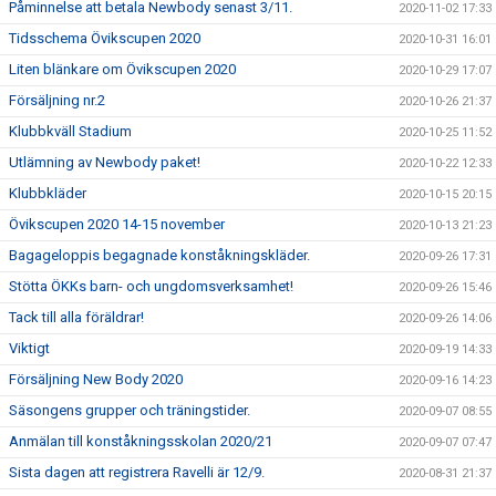
Påminnelse att betala Newbody senast 3/11.
2020-11-02 17:33
Tidsschema Övikscupen 2020
2020-10-31 16:01
Liten blänkare om Övikscupen 2020
2020-10-29 17:07
Försäljning nr.2
2020-10-26 21:37
Klubbkväll Stadium
2020-10-25 11:52
Utlämning av Newbody paket!
2020-10-22 12:33
Klubbkläder
2020-10-15 20:15
Övikscupen 2020 14-15 november
2020-10-13 21:23
Bagageloppis begagnade konståkningskläder.
2020-09-26 17:31
Stötta ÖKKs barn- och ungdomsverksamhet!
2020-09-26 15:46
Tack till alla föräldrar!
2020-09-26 14:06
Viktigt
2020-09-19 14:33
Försäljning New Body 2020
2020-09-16 14:23
Säsongens grupper och träningstider.
2020-09-07 08:55
Anmälan till konståkningsskolan 2020/21
2020-09-07 07:47
Sista dagen att registrera Ravelli är 12/9.
2020-08-31 21:37