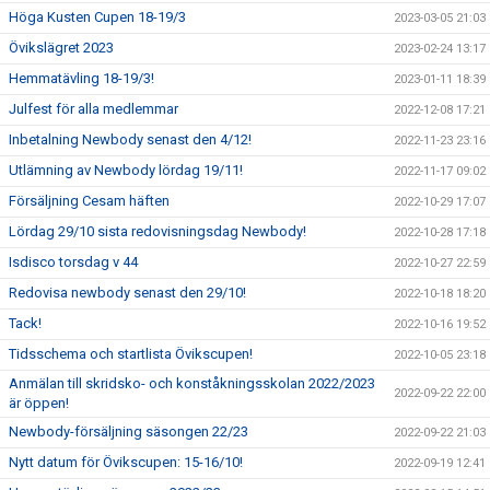
Höga Kusten Cupen 18-19/3
2023-03-05 21:03
Övikslägret 2023
2023-02-24 13:17
Hemmatävling 18-19/3!
2023-01-11 18:39
Julfest för alla medlemmar
2022-12-08 17:21
Inbetalning Newbody senast den 4/12!
2022-11-23 23:16
Utlämning av Newbody lördag 19/11!
2022-11-17 09:02
Försäljning Cesam häften
2022-10-29 17:07
Lördag 29/10 sista redovisningsdag Newbody!
2022-10-28 17:18
Isdisco torsdag v 44
2022-10-27 22:59
Redovisa newbody senast den 29/10!
2022-10-18 18:20
Tack!
2022-10-16 19:52
Tidsschema och startlista Övikscupen!
2022-10-05 23:18
Anmälan till skridsko- och konståkningsskolan 2022/2023
2022-09-22 22:00
är öppen!
Newbody-försäljning säsongen 22/23
2022-09-22 21:03
Nytt datum för Övikscupen: 15-16/10!
2022-09-19 12:41