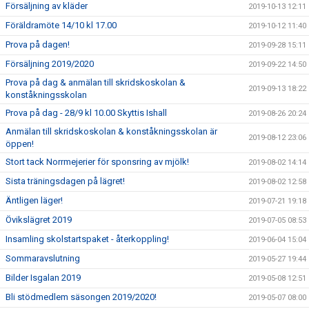
Försäljning av kläder
2019-10-13 12:11
Föräldramöte 14/10 kl 17.00
2019-10-12 11:40
Prova på dagen!
2019-09-28 15:11
Försäljning 2019/2020
2019-09-22 14:50
Prova på dag & anmälan till skridskoskolan &
2019-09-13 18:22
konståkningsskolan
Prova på dag - 28/9 kl 10.00 Skyttis Ishall
2019-08-26 20:24
Anmälan till skridskoskolan & konståkningsskolan är
2019-08-12 23:06
öppen!
Stort tack Norrmejerier för sponsring av mjölk!
2019-08-02 14:14
Sista träningsdagen på lägret!
2019-08-02 12:58
Äntligen läger!
2019-07-21 19:18
Övikslägret 2019
2019-07-05 08:53
Insamling skolstartspaket - återkoppling!
2019-06-04 15:04
Sommaravslutning
2019-05-27 19:44
Bilder Isgalan 2019
2019-05-08 12:51
Bli stödmedlem säsongen 2019/2020!
2019-05-07 08:00