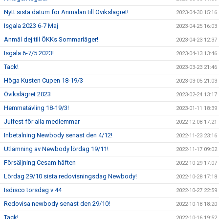
Nytt sista datum för Anmälan till Övikslägret!
2023-04-30 15:16
Isgala 2023 6-7 Maj
2023-04-25 16:03
Anmäl dej till ÖKKs Sommarläger!
2023-04-23 12:37
Isgala 6-7/5 2023!
2023-04-13 13:46
Tack!
2023-03-23 21:46
Höga Kusten Cupen 18-19/3
2023-03-05 21:03
Övikslägret 2023
2023-02-24 13:17
Hemmatävling 18-19/3!
2023-01-11 18:39
Julfest för alla medlemmar
2022-12-08 17:21
Inbetalning Newbody senast den 4/12!
2022-11-23 23:16
Utlämning av Newbody lördag 19/11!
2022-11-17 09:02
Försäljning Cesam häften
2022-10-29 17:07
Lördag 29/10 sista redovisningsdag Newbody!
2022-10-28 17:18
Isdisco torsdag v 44
2022-10-27 22:59
Redovisa newbody senast den 29/10!
2022-10-18 18:20
Tack!
2022-10-16 19:52