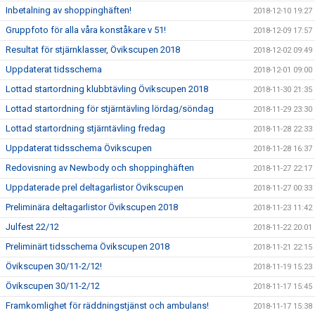
Inbetalning av shoppinghäften!
2018-12-10 19:27
Gruppfoto för alla våra konståkare v 51!
2018-12-09 17:57
Resultat för stjärnklasser, Övikscupen 2018
2018-12-02 09:49
Uppdaterat tidsschema
2018-12-01 09:00
Lottad startordning klubbtävling Övikscupen 2018
2018-11-30 21:35
Lottad startordning för stjärntävling lördag/söndag
2018-11-29 23:30
Lottad startordning stjärntävling fredag
2018-11-28 22:33
Uppdaterat tidsschema Övikscupen
2018-11-28 16:37
Redovisning av Newbody och shoppinghäften
2018-11-27 22:17
Uppdaterade prel deltagarlistor Övikscupen
2018-11-27 00:33
Preliminära deltagarlistor Övikscupen 2018
2018-11-23 11:42
Julfest 22/12
2018-11-22 20:01
Preliminärt tidsschema Övikscupen 2018
2018-11-21 22:15
Övikscupen 30/11-2/12!
2018-11-19 15:23
Övikscupen 30/11-2/12
2018-11-17 15:45
Framkomlighet för räddningstjänst och ambulans!
2018-11-17 15:38