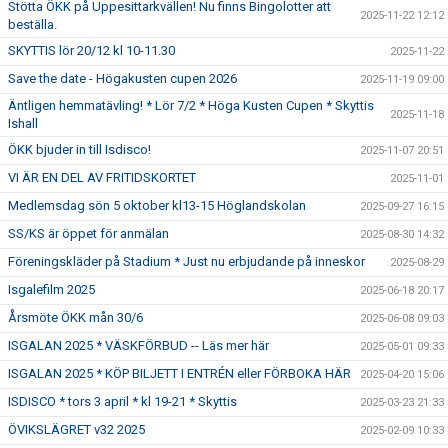
Stötta ÖKK på Uppesittarkvällen! Nu finns Bingolotter att
2025-11-22 12:12
beställa.
SKYTTIS lör 20/12 kl 10-11.30
2025-11-22
Save the date - Högakusten cupen 2026
2025-11-19 09:00
Äntligen hemmatävling! * Lör 7/2 * Höga Kusten Cupen * Skyttis
2025-11-18
Ishall
ÖKK bjuder in till Isdisco!
2025-11-07 20:51
VI ÄR EN DEL AV FRITIDSKORTET
2025-11-01
Medlemsdag sön 5 oktober kl13-15 Höglandskolan
2025-09-27 16:15
SS/KS är öppet för anmälan
2025-08-30 14:32
Föreningskläder på Stadium * Just nu erbjudande på inneskor
2025-08-29
Isgalefilm 2025
2025-06-18 20:17
Årsmöte ÖKK mån 30/6
2025-06-08 09:03
ISGALAN 2025 * VÄSKFÖRBUD -- Läs mer här
2025-05-01 09:33
ISGALAN 2025 * KÖP BILJETT I ENTRÉN eller FÖRBOKA HÄR
2025-04-20 15:06
ISDISCO * tors 3 april * kl 19-21 * Skyttis
2025-03-23 21:33
ÖVIKSLÄGRET v32 2025
2025-02-09 10:33