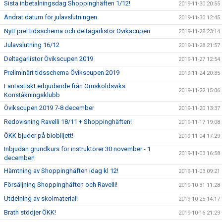
Sista inbetalningsdag Shoppinghäften 1/12!
2019-11-30 20:55
Ändrat datum för julavslutningen.
2019-11-30 12:45
Nytt prel tidsschema och deltagarlistor Övikscupen
2019-11-28 23:14
Julavslutning 16/12
2019-11-28 21:57
Deltagarlistor Övikscupen 2019
2019-11-27 12:54
Preliminärt tidsschema Övikscupen 2019
2019-11-24 20:35
Fantastiskt erbjudande från Örnsköldsviks
2019-11-22 15:06
Konståkningsklubb
Övikscupen 2019 7-8 december
2019-11-20 13:37
Redovisning Ravelli 18/11 + Shoppinghäften!
2019-11-17 19:08
ÖKK bjuder på biobiljett!
2019-11-04 17:29
Inbjudan grundkurs för instruktörer 30 november - 1
2019-11-03 16:58
december!
Hämtning av Shoppinghäften idag kl 12!
2019-11-03 09:21
Försäljning Shoppinghäften och Ravelli!
2019-10-31 11:28
Utdelning av skolmaterial!
2019-10-25 14:17
Brath stödjer ÖKK!
2019-10-16 21:29