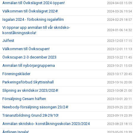
Anmälan till Övikslägret 2024 öppen!
2024-04-03 15:09
Välkommen till Övikslägret 2024!
2024-03-26 19:54
Isgalan 2024 - förbokning isgalefilm
2024-02-29 18:57
Vi öppnar upp anmälan till vår skridsko-
2024-01-06 14:32
konståkningsskola!
Julfest
2023-12-03 17:15
Välkommen till Övikscupen!
2023-12-01 11:13
Övikscupen 2-3 december 2023
2023-10-22 11:45
Anmälan till nybörjargrupperna
2023-10-21 15:03
Föreningskläder
2023-10-17 20:45
Parkeringsförbud Skyttisishall
2023-10-16 20:00
Slipning av skridskor 2023/2024!
2023-10-08 21:00
Försäljning Cesam häften
2023-10-01 20:11
Newbody-försäljning säsongen 23/24!
2023-09-25 22:20
Tränarutbildning Grund 28-29/10!
2023-09-19 23:39
Anmälan skridsko- konståkningsskolan 2023/2024
2023-08-23 18:15
Äntligen Isgala!
2023-05-05 19:39