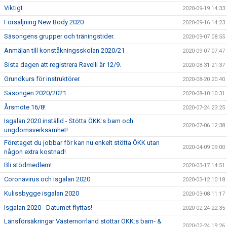
Viktigt
2020-09-19 14:33
Försäljning New Body 2020
2020-09-16 14:23
Säsongens grupper och träningstider.
2020-09-07 08:55
Anmälan till konståkningsskolan 2020/21
2020-09-07 07:47
Sista dagen att registrera Ravelli är 12/9.
2020-08-31 21:37
Grundkurs för instruktörer.
2020-08-20 20:40
Säsongen 2020/2021
2020-08-10 10:31
Årsmöte 16/8!
2020-07-24 23:25
Isgalan 2020 inställd - Stötta ÖKK:s barn och
2020-07-06 12:38
ungdomsverksamhet!
Företaget du jobbar för kan nu enkelt stötta ÖKK utan
2020-04-09 09:00
någon extra kostnad!
Bli stödmedlem!
2020-03-17 14:51
Coronavirus och isgalan 2020.
2020-03-12 10:18
Kulissbygge isgalan 2020
2020-03-08 11:17
Isgalan 2020 - Datumet flyttas!
2020-02-24 22:35
Länsförsäkringar Västernorrland stöttar ÖKK:s barn- &
2020-02-24 19:26