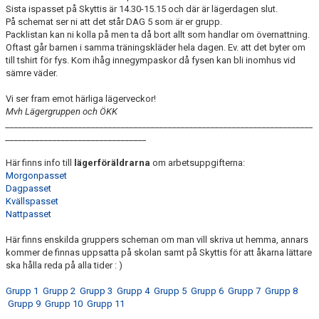
Sista ispasset på Skyttis är 14.30-15.15 och där är lägerdagen slut.
På schemat ser ni att det står DAG 5 som är er grupp.
Packlistan kan ni kolla på men ta då bort allt som handlar om övernattning.
Oftast går barnen i samma träningskläder hela dagen. Ev. att det byter om
till tshirt för fys. Kom ihåg innegympaskor då fysen kan bli inomhus vid
sämre väder.
Vi ser fram emot härliga lägerveckor!
Mvh Lägergruppen och ÖKK
________________________________________________________________________
_________________________________
Här finns info till
lägerföräldrarna
om arbetsuppgifterna:
Morgonpasset
Dagpasset
Kvällspasset
Nattpasset
Här finns enskilda gruppers scheman om man vill skriva ut hemma, annars
kommer de finnas uppsatta på skolan samt på Skyttis för att åkarna lättare
ska hålla reda på alla tider : )
Grupp 1
Grupp 2
Grupp 3
Grupp 4
Grupp 5
Grupp 6
Grupp 7
Grupp 8
Grupp 9
Grupp 10
Grupp 11