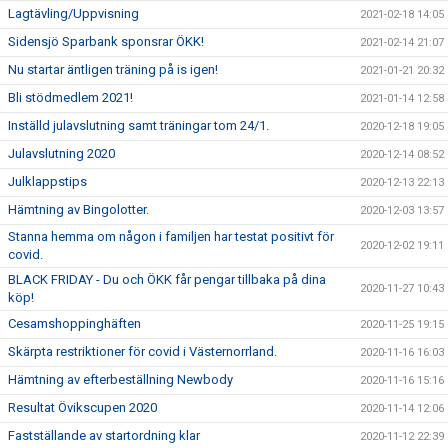
Lagtävling/Uppvisning
2021-02-18 14:05
Sidensjö Sparbank sponsrar ÖKK!
2021-02-14 21:07
Nu startar äntligen träning på is igen!
2021-01-21 20:32
Bli stödmedlem 2021!
2021-01-14 12:58
Inställd julavslutning samt träningar tom 24/1.
2020-12-18 19:05
Julavslutning 2020
2020-12-14 08:52
Julklappstips
2020-12-13 22:13
Hämtning av Bingolotter.
2020-12-03 13:57
Stanna hemma om någon i familjen har testat positivt för
2020-12-02 19:11
covid.
BLACK FRIDAY - Du och ÖKK får pengar tillbaka på dina
2020-11-27 10:43
köp!
Cesamshoppinghäften
2020-11-25 19:15
Skärpta restriktioner för covid i Västernorrland.
2020-11-16 16:03
Hämtning av efterbeställning Newbody
2020-11-16 15:16
Resultat Övikscupen 2020
2020-11-14 12:06
Fastställande av startordning klar
2020-11-12 22:39