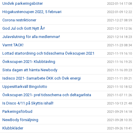
Undvik parkeringsböter
2022-01-14 17:08
Högakustencupen 2022, 5 februari
2022-01-09 12:22
Corona restriktioner
2021-12-27 08:59
God Jul och Gott Nytt År!
2021-12-19 12:56
Julavslutning för alla medlemmar!
2021-12-14 18:23
Varmt TACK!
2021-11-23 08:34
Lottad startordning och tidsschema Övikscupen 2021
2021-11-19 16:10
Övikscupen 2021- Klubbtävling
2021-11-16 19:25
Sista dagen att hämta Newbody
2021-11-16 09:23
Isdisco 2021- Samarbete ÖKK och Övik energi
2021-11-11 09:21
Uppesittarkväll Bingolotto
2021-11-10 18:52
Övikscupen 2021- prel tidsschema och deltagarlista
2021-11-07 11:26
Is Disco 4/11 på Skyttis ishall!
2021-10-13 21:48
Parkeringsförbud
2021-09-29 14:18
NewBody försäljning
2021-09-28 10:35
Klubbkläder
2021-09-26 19:41