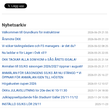
Nyhetsarkiv
Välkommen till Grundkurs för instruktörer
2026-06-29 21:55
Årsmöte ÖKK
2026-06-09 21:23
Vi söker tävlingsledare och FS managers - är det du?
2026-06-02 08:25
Nu laddar vi för Läger i Övik v31!
2026-05-25 22:05
ÖKK TACKAR ALLA SOM KOM o SÅG ÅRETS ISGALA!
2026-05-25 21:54
Anmälan till SS/KS säsongen 2026/2027 öppnar i augusti!
2026-05-25 21:17
ANMÄLAN FÖR SÄSONGENS SS/KS ÄR NU STÄNGD * VI
2026-01-25 16:27
ÖPPNAR FÖR ANMÄLAN IGEN TILL HÖSTEN
Högakusten cupen 2026
2026-01-12 10:57
ÖKKs JULAVSLUTNING lör 20e dec kl 10-11.30
2025-11-24 18:00
Julklappserbjudande från Stadium! Gäller 25/11-11/12
2025-11-24 15:00
INSTÄLLD SS/KS LÖR 29/11
2025-11-23