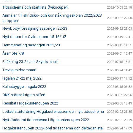
Tidsschema och startlista Övikscupen!
2022-10-05 23:18
Anmälan till skridsko- och konståkningsskolan 2022/2023
2022-09-22 22:00
är öppen!
Newbody-försäljning säsongen 22/23
2022-09-22 21:03
Nytt datum för Övikscupen: 15-16/10!
2022-09-19 12:41
Hemmatävling säsongen 2022/23
2022-08-15 14:51
Årsmöte 7/8
2022-08-01 12:47
Friåkning 23-24 Juli Skyttis ishall
2022-07-15 18:51
Trevlig midsommar!
2022-06-24 11:42
Isgalan 21-22 maj 2022
2022-03-17 17:12
Kulissbygge - Isgala 2022
2022-03-15 06:32
ÖKK stöttar krigets offer!
2022-03-02 22:26
Resultat Högakustencupen 2022
2022-02-05 18:43
Lottad startordning Högakustencupen och nytt tidsschema
2022-02-03 21:35
Nytt förändrat tidsschema Högakustencupen 2022
2022-02-01 23:19
Högakustencupen 2022- prel tidsschema och deltagarlista
2022-01-24 17:03