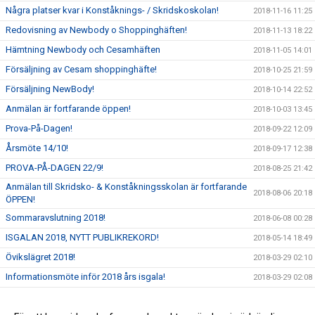
Några platser kvar i Konståknings- / Skridskoskolan!
2018-11-16 11:25
Redovisning av Newbody o Shoppinghäften!
2018-11-13 18:22
Hämtning Newbody och Cesamhäften
2018-11-05 14:01
Försäljning av Cesam shoppinghäfte!
2018-10-25 21:59
Försäljning NewBody!
2018-10-14 22:52
Anmälan är fortfarande öppen!
2018-10-03 13:45
Prova-På-Dagen!
2018-09-22 12:09
Årsmöte 14/10!
2018-09-17 12:38
PROVA-PÅ-DAGEN 22/9!
2018-08-25 21:42
Anmälan till Skridsko- & Konståkningsskolan är fortfarande
2018-08-06 20:18
ÖPPEN!
Sommaravslutning 2018!
2018-06-08 00:28
ISGALAN 2018, NYTT PUBLIKREKORD!
2018-05-14 18:49
Övikslägret 2018!
2018-03-29 02:10
Informationsmöte inför 2018 års isgala!
2018-03-29 02:08
Flowin - 10% Rabatt!
2018-03-29 02:05