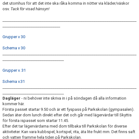
det utomhus för att det inte ska råka komma in nötter via kläder/väskor
osv.
Tack för visad hänsyn!
________________________________________________________________________
_______________________________
Grupper v 30
Schema v 30
________________________________________________________________________
_________________________________
Grupper v. 31
Schema v.31
________________________________________________________________________
_________________________________
Dagläger
- ni behöver inte skriva in i på söndagen då alla information
kommer här.
Första passet startar 9.50 och är ett fyspass på Parkskolan (gympasalen).
Sedan äter dom lunch direkt efter det och går med lägervärdar till Skyttis
för första ispasset som startar 11.45.
Efter det tar lägervärdarna med dom tillbaka till Parkskolan för diverse
aktiviteter. Kan vara kubbspel, kortspel, rita, äta lite frukt mm. Det finns saft
och vatten framme hela tiden på Parkskolan.