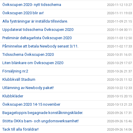
Övikscupen 2020- nytt tidsschema
2020-11-12 13:27
Övikscupen 2020 blir av!
2020-11-11 19:03
Alla fysträningar är inställda tillsvidare.
2020-11-09 21:15
Uppdaterat tidsschema Övikscupen 2020
2020-11-04 00:11
Preliminär deltagarlista Övikscupen 2020
2020-11-03 12:50
Påminnelse att betala Newbody senast 3/11.
2020-11-02 17:33
Tidsschema Övikscupen 2020
2020-10-31 16:01
Liten blänkare om Övikscupen 2020
2020-10-29 17:07
Försäljning nr.2
2020-10-26 21:37
Klubbkväll Stadium
2020-10-25 11:52
Utlämning av Newbody paket!
2020-10-22 12:33
Klubbkläder
2020-10-15 20:15
Övikscupen 2020 14-15 november
2020-10-13 21:23
Bagageloppis begagnade konståkningskläder.
2020-09-26 17:31
Stötta ÖKKs barn- och ungdomsverksamhet!
2020-09-26 15:46
Tack till alla föräldrar!
2020-09-26 14:06