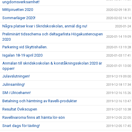
ungdomsverksamhet!
Mittpiruetten 2020
2020-02-09 18:31
Sommarläger 2020!
2020-02-02 14:14
Några platser kvar i Skridskoskolan, anmäl dig nu!
2020-01-24
Preliminärt tidsschema och deltagarlista Högakustencupen
2020-01-14 19:09
2020
Parkering vid Skyttishallen.
2020-01-13 19:28
Isgalan 18-19 april 2020
2020-01-03 17:41
Anmälan till skridskoskolan & konståkningsskolan 2020 är
2020-01-01 13:00
öppen!
Julavslutningen!
2019-12-19 09:00
Julinsamling!
2019-12-18 17:34
SM i Ulricehamn!
2019-12-16 15:26
Betalning och hämtning av Ravelli-produkter
2019-12-16 13:47
Resultat Övikscupen
2019-12-07 10:38
Ravellivarorna finns att hämta lör-sön
2019-12-05 22:05
Snart dags för tävling!
2019-12-05 17:45