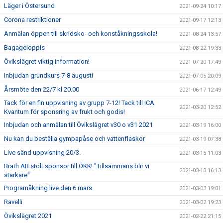
Läger i Östersund
2021-09-24 10:17
Corona restriktioner
2021-09-17 12:13
Anmälan öppen till skridsko- och konståkningsskola!
2021-08-24 13:57
Bagageloppis
2021-08-22 19:33
Övikslägret viktig information!
2021-07-20 17:49
Inbjudan grundkurs 7-8 augusti
2021-07-05 20:09
Årsmöte den 22/7 kl 20.00
2021-06-17 12:49
Tack för en fin uppvisning av grupp 7-12! Tack till ICA
2021-03-20 12:52
Kvantum för sponsring av frukt och godis!
Inbjudan och anmälan till Övikslägret v30 o v31 2021
2021-03-19 16:00
Nu kan du beställa gympapåse och vattenflaskor
2021-03-19 07:38
Live sänd uppvisning 20/3.
2021-03-15 11:03
Brath AB stolt sponsor till ÖKK! "Tillsammans blir vi
2021-03-13 16:13
starkare"
Programåkning live den 6 mars
2021-03-03 19:01
Ravelli
2021-03-02 19:23
Övikslägret 2021
2021-02-22 21:15