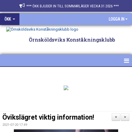
*** ÖKK BJUDER IN TILL SOMMARLÄGER VECKA 31 2026 ***
ÖKK
LOGGA IN
Örnsköldsviks Konståkningsklubb
HEM
NYHETER
FÖR ÅKARE & FÖRÄLDRAR
SPONSRA ÖKK
Övikslägret viktig information!
<
>
BILDGALLERI
2021-07-20 17:49