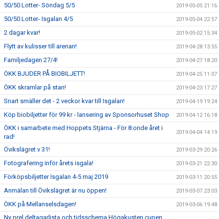
50/50 Lotter- Söndag 5/5
2019-05-05 21:16
50/50 Lotter- Isgalan 4/5
2019-05-04 22:57
2 dagar kvar!
2019-05-02 15:34
Flytt av kulisser till arenan!
2019-04-28 13:55
Familjedagen 27/4!
2019-04-27 18:20
ÖKK BJUDER PÅ BIOBILJETT!
2019-04-25 11:07
ÖKK skramlar på stan!
2019-04-23 17:27
Snart smäller det - 2 veckor kvar till Isgalan!
2019-04-19 19:24
Köp biobiljetter för 99 kr - lansering av Sponsorhuset Shop
2019-04-12 16:18
ÖKK i samarbete med Hoppets Stjärna - För 8:onde året i
2019-04-04 14:19
rad!
Övikslägret v 31!
2019-03-29 20:26
Fotografering inför årets isgala!
2019-03-21 22:30
Förköpsbiljetter Isgalan 4-5 maj 2019
2019-03-11 20:55
Anmälan till Övikslägret är nu öppen!
2019-03-07 23:03
ÖKK på Mellanselsdagen!
2019-03-06 19:48
Ny prel deltagarlista och tidsschema Högakusten cupen