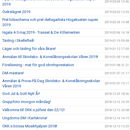
2019-03-04 12:46
2019
Övikslägret 2019
2019-03-02 12:59
Prel tidsschema och prel deltagarlista Högakusten cupen
2019-02-24 15:48
2019
Isgala 4-5 maj 2019 - Trassel & De 4 Elementen
2019-02-06 14:18
Tävling i Skellefteå!
2019-01-19 09:58
Läger och tävling för våra åkare!
2019-01-12 17:09
Anmälan till Skridsko- & Konståkningsskolan Våren 2019!
2019-01-09 19:40
Föreläsning - mat för god idrottsprestation
2019-01-08 21:21
DM-mästare!
2019-01-07 21:17
Anmälan & Prova-På-Dag Skridsko- & Konståkningsskolan
2019-01-01 15:17
Våren 2019
God Jul & Gott Nytt År!
2018-12-25 18:56
Gruppfoto imorgon måndag!
2018-12-16 14:29
Välkomna till ÖKK:s julfest den 22/12!
2018-12-15 20:58
Ungdoms-SM i Karlskrona!
2018-12-14 14:19
ÖKK:s bössa Musikhjälpen 2018!
2018-12-13 13:29