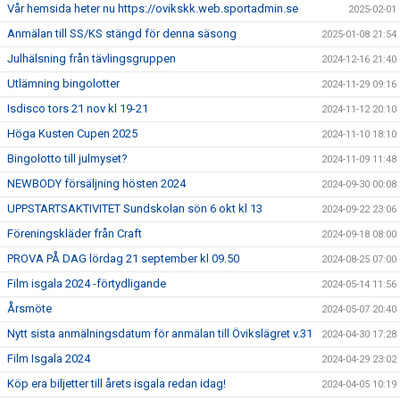
Vår hemsida heter nu https://ovikskk.web.sportadmin.se
2025-02-01
Anmälan till SS/KS stängd för denna säsong
2025-01-08 21:54
Julhälsning från tävlingsgruppen
2024-12-16 21:40
Utlämning bingolotter
2024-11-29 09:16
Isdisco tors 21 nov kl 19-21
2024-11-12 20:10
Höga Kusten Cupen 2025
2024-11-10 18:10
Bingolotto till julmyset?
2024-11-09 11:48
NEWBODY försäljning hösten 2024
2024-09-30 00:08
UPPSTARTSAKTIVITET Sundskolan sön 6 okt kl 13
2024-09-22 23:06
Föreningskläder från Craft
2024-09-18 08:00
PROVA PÅ DAG lördag 21 september kl 09.50
2024-08-25 07:00
Film isgala 2024 -förtydligande
2024-05-14 11:56
Årsmöte
2024-05-07 20:40
Nytt sista anmälningsdatum för anmälan till Övikslägret v.31
2024-04-30 17:28
Film Isgala 2024
2024-04-29 23:02
Köp era biljetter till årets isgala redan idag!
2024-04-05 10:19