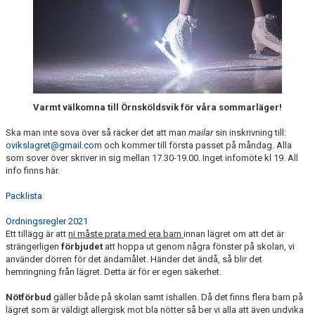
DOKUMENT
Varmt välkomna till Örnsköldsvik för våra sommarläger!
Ska man inte sova över så räcker det att man
mailar
sin inskrivning till:
ovikslagret@gmail.com
och kommer till första passet på måndag. Alla
som sover över skriver in sig mellan 17.30-19.00. Inget infomöte kl 19. All
info finns här.
Packlista
Ordningsregler 2021
Ett tillägg är att
ni måste prata med era barn
innan lägret om att det är
strängerligen
förbjudet
att hoppa ut genom några fönster på skolan, vi
använder dörren för det ändamålet. Händer det ändå, så blir det
hemringning från lägret. Detta är för er egen säkerhet.
Nötförbud
gäller både på skolan samt ishallen. Då det finns flera barn på
lägret som är väldigt allergisk mot bla nötter så ber vi alla att även undvika