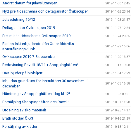
Ändrat datum för julavslutningen.
2019-11-30 12:45
Nytt prel tidsschema och deltagarlistor Övikscupen
2019-11-28 23:14
Julavslutning 16/12
2019-11-28 21:57
Deltagarlistor Övikscupen 2019
2019-11-27 12:54
Preliminärt tidsschema Övikscupen 2019
2019-11-24 20:35
Fantastiskt erbjudande från Örnsköldsviks
2019-11-22 15:06
Konståkningsklubb
Övikscupen 2019 7-8 december
2019-11-20 13:37
Redovisning Ravelli 18/11 + Shoppinghäften!
2019-11-17 19:08
ÖKK bjuder på biobiljett!
2019-11-04 17:29
Inbjudan grundkurs för instruktörer 30 november - 1
2019-11-03 16:58
december!
Hämtning av Shoppinghäften idag kl 12!
2019-11-03 09:21
Försäljning Shoppinghäften och Ravelli!
2019-10-31 11:28
Utdelning av skolmaterial!
2019-10-25 14:17
Brath stödjer ÖKK!
2019-10-16 21:29
Försäljning av kläder
2019-10-13 12:11