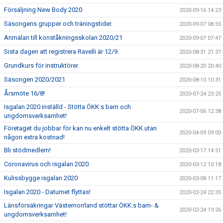
Försäljning New Body 2020
2020-09-16 14:23
Säsongens grupper och träningstider.
2020-09-07 08:55
Anmälan till konståkningsskolan 2020/21
2020-09-07 07:47
Sista dagen att registrera Ravelli är 12/9.
2020-08-31 21:37
Grundkurs för instruktörer.
2020-08-20 20:40
Säsongen 2020/2021
2020-08-10 10:31
Årsmöte 16/8!
2020-07-24 23:25
Isgalan 2020 inställd - Stötta ÖKK:s barn och
2020-07-06 12:38
ungdomsverksamhet!
Företaget du jobbar för kan nu enkelt stötta ÖKK utan
2020-04-09 09:00
någon extra kostnad!
Bli stödmedlem!
2020-03-17 14:51
Coronavirus och isgalan 2020.
2020-03-12 10:18
Kulissbygge isgalan 2020
2020-03-08 11:17
Isgalan 2020 - Datumet flyttas!
2020-02-24 22:35
Länsförsäkringar Västernorrland stöttar ÖKK:s barn- &
2020-02-24 19:26
ungdomsverksamhet!