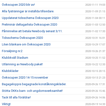
Övikscupen 2020 blir av!
2020-11-11 19:03
Alla fysträningar är inställda tillsvidare.
2020-11-09 21:15
Uppdaterat tidsschema Övikscupen 2020
2020-11-04 00:11
Preliminär deltagarlista Övikscupen 2020
2020-11-03 12:50
Påminnelse att betala Newbody senast 3/11.
2020-11-02 17:33
Tidsschema Övikscupen 2020
2020-10-31 16:01
Liten blänkare om Övikscupen 2020
2020-10-29 17:07
Försäljning nr.2
2020-10-26 21:37
Klubbkväll Stadium
2020-10-25 11:52
Utlämning av Newbody paket!
2020-10-22 12:33
Klubbkläder
2020-10-15 20:15
Övikscupen 2020 14-15 november
2020-10-13 21:23
Bagageloppis begagnade konståkningskläder.
2020-09-26 17:31
Stötta ÖKKs barn- och ungdomsverksamhet!
2020-09-26 15:46
Tack till alla föräldrar!
2020-09-26 14:06
Viktigt
2020-09-19 14:33