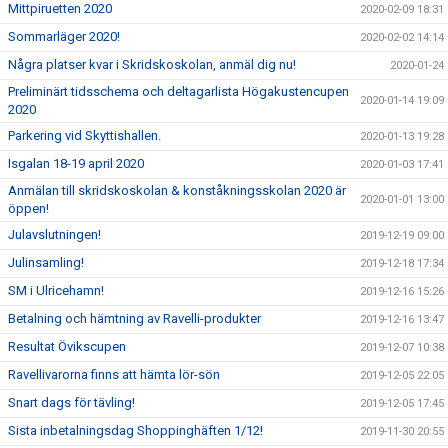
Mittpiruetten 2020
2020-02-09 18:31
Sommarläger 2020!
2020-02-02 14:14
Några platser kvar i Skridskoskolan, anmäl dig nu!
2020-01-24
Preliminärt tidsschema och deltagarlista Högakustencupen
2020-01-14 19:09
2020
Parkering vid Skyttishallen.
2020-01-13 19:28
Isgalan 18-19 april 2020
2020-01-03 17:41
Anmälan till skridskoskolan & konståkningsskolan 2020 är
2020-01-01 13:00
öppen!
Julavslutningen!
2019-12-19 09:00
Julinsamling!
2019-12-18 17:34
SM i Ulricehamn!
2019-12-16 15:26
Betalning och hämtning av Ravelli-produkter
2019-12-16 13:47
Resultat Övikscupen
2019-12-07 10:38
Ravellivarorna finns att hämta lör-sön
2019-12-05 22:05
Snart dags för tävling!
2019-12-05 17:45
Sista inbetalningsdag Shoppinghäften 1/12!
2019-11-30 20:55