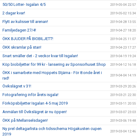
50/50 Lotter- Isgalan 4/5
2019-05-04 22:57
2 dagar kvar!
2019-05-02 15:34
Flytt av kulisser till arenan!
2019-04-28 13:55
Familjedagen 27/4!
2019-04-27 18:20
ÖKK BJUDER PÅ BIOBILJETT!
2019-04-25 11:07
ÖKK skramlar på stan!
2019-04-23 17:27
Snart smäller det - 2 veckor kvar till Isgalan!
2019-04-19 19:24
Köp biobiljetter för 99 kr - lansering av Sponsorhuset Shop
2019-04-12 16:18
ÖKK i samarbete med Hoppets Stjärna - För 8:onde året i
2019-04-04 14:19
rad!
Övikslägret v 31!
2019-03-29 20:26
Fotografering inför årets isgala!
2019-03-21 22:30
Förköpsbiljetter Isgalan 4-5 maj 2019
2019-03-11 20:55
Anmälan till Övikslägret är nu öppen!
2019-03-07 23:03
ÖKK på Mellanselsdagen!
2019-03-06 19:48
Ny prel deltagarlista och tidsschema Högakusten cupen
2019-03-04 12:46
2019