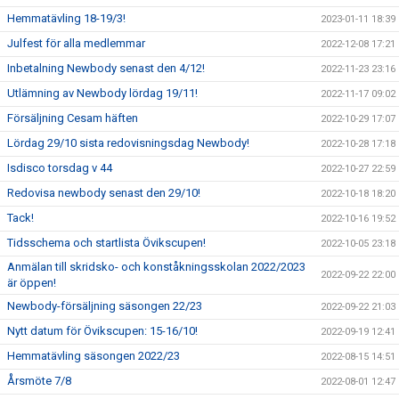
Hemmatävling 18-19/3!
2023-01-11 18:39
Julfest för alla medlemmar
2022-12-08 17:21
Inbetalning Newbody senast den 4/12!
2022-11-23 23:16
Utlämning av Newbody lördag 19/11!
2022-11-17 09:02
Försäljning Cesam häften
2022-10-29 17:07
Lördag 29/10 sista redovisningsdag Newbody!
2022-10-28 17:18
Isdisco torsdag v 44
2022-10-27 22:59
Redovisa newbody senast den 29/10!
2022-10-18 18:20
Tack!
2022-10-16 19:52
Tidsschema och startlista Övikscupen!
2022-10-05 23:18
Anmälan till skridsko- och konståkningsskolan 2022/2023
2022-09-22 22:00
är öppen!
Newbody-försäljning säsongen 22/23
2022-09-22 21:03
Nytt datum för Övikscupen: 15-16/10!
2022-09-19 12:41
Hemmatävling säsongen 2022/23
2022-08-15 14:51
Årsmöte 7/8
2022-08-01 12:47