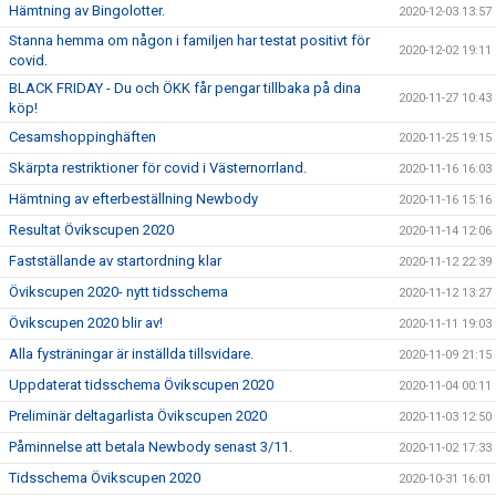
Hämtning av Bingolotter.
2020-12-03 13:57
Stanna hemma om någon i familjen har testat positivt för
2020-12-02 19:11
covid.
BLACK FRIDAY - Du och ÖKK får pengar tillbaka på dina
2020-11-27 10:43
köp!
Cesamshoppinghäften
2020-11-25 19:15
Skärpta restriktioner för covid i Västernorrland.
2020-11-16 16:03
Hämtning av efterbeställning Newbody
2020-11-16 15:16
Resultat Övikscupen 2020
2020-11-14 12:06
Fastställande av startordning klar
2020-11-12 22:39
Övikscupen 2020- nytt tidsschema
2020-11-12 13:27
Övikscupen 2020 blir av!
2020-11-11 19:03
Alla fysträningar är inställda tillsvidare.
2020-11-09 21:15
Uppdaterat tidsschema Övikscupen 2020
2020-11-04 00:11
Preliminär deltagarlista Övikscupen 2020
2020-11-03 12:50
Påminnelse att betala Newbody senast 3/11.
2020-11-02 17:33
Tidsschema Övikscupen 2020
2020-10-31 16:01