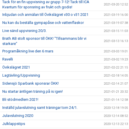
Tack för en fin uppvisning av grupp 7-12! Tack till ICA
2021-03-20 12:52
Kvantum för sponsring av frukt och godis!
Inbjudan och anmälan till Övikslägret v30 o v31 2021
2021-03-19 16:00
Nu kan du beställa gympapåse och vattenflaskor
2021-03-19 07:38
Live sänd uppvisning 20/3.
2021-03-15 11:03
Brath AB stolt sponsor till ÖKK! "Tillsammans blir vi
2021-03-13 16:13
starkare"
Programåkning live den 6 mars
2021-03-03 19:01
Ravelli
2021-03-02 19:23
Övikslägret 2021
2021-02-22 21:15
Lagtävling/Uppvisning
2021-02-18 14:05
Sidensjö Sparbank sponsrar ÖKK!
2021-02-14 21:07
Nu startar äntligen träning på is igen!
2021-01-21 20:32
Bli stödmedlem 2021!
2021-01-14 12:58
Inställd julavslutning samt träningar tom 24/1.
2020-12-18 19:05
Julavslutning 2020
2020-12-14 08:52
Julklappstips
2020-12-13 22:13