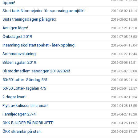
öppen!
Stort tack Norrmejerier för sponsring av mjölk!
2019-08-02 14:14
Sista träningsdagen på lägret!
2019-08-02 12:58
Äntligen läger!
2019-07-21 19:18
Övikslägret 2019
2019-07-05 08:53
Insamling skolstartspaket - återkoppling!
2019-06-04 15:04
Sommaravslutning
2019-05-27 19:44
Bilder Isgalan 2019
2019-05-08 12:51
Bli stödmedlem säsongen 2019/2020!
2019-05-07 08:00
50/50 Lotter- Söndag 5/5
2019-05-05 21:16
50/50 Lotter- Isgalan 4/5
2019-05-04 22:57
2 dagar kvar!
2019-05-02 15:34
Flytt av kulisser till arenan!
2019-04-28 13:55
Familjedagen 27/4!
2019-04-27 18:20
ÖKK BJUDER PÅ BIOBILJETT!
2019-04-25 11:07
ÖKK skramlar på stan!
2019-04-23 17:27