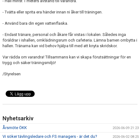
- Håll minst 1 meters avstånd till varandra.
- Tvätta eller sprita era händer innan ni åker till träningen.
- Använd bara din egen vattenflaska.
- Endast tränare, personal och åkare får vistas i lokalen. Således inga
föräldrar i ishallen, omklädningsrum och cafeteria. Lämna barnen ombytta i
hallen. Tränarna kan vid behov hjälpa till med att knyta skridskor.
Var rädda om varandra! Tillsammans kan vi skapa förutsättningar för en
trygg och säker träningsmiljö!
/Styrelsen
Nyhetsarkiv
Årsmöte ÖKK
2026-06-09 21:23
Vi söker tävlingsledare och FS managers - är det du?
2026-06-02 08:25