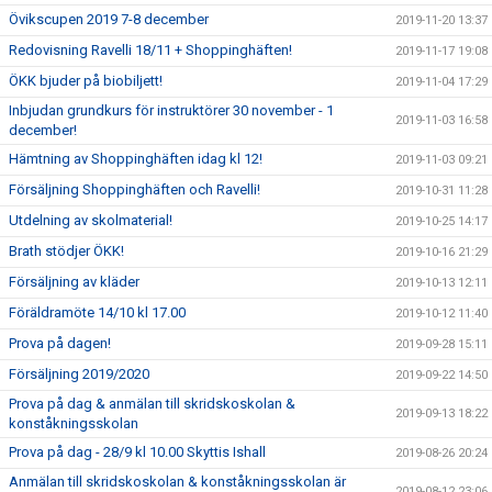
Övikscupen 2019 7-8 december
2019-11-20 13:37
Redovisning Ravelli 18/11 + Shoppinghäften!
2019-11-17 19:08
ÖKK bjuder på biobiljett!
2019-11-04 17:29
Inbjudan grundkurs för instruktörer 30 november - 1
2019-11-03 16:58
december!
Hämtning av Shoppinghäften idag kl 12!
2019-11-03 09:21
Försäljning Shoppinghäften och Ravelli!
2019-10-31 11:28
Utdelning av skolmaterial!
2019-10-25 14:17
Brath stödjer ÖKK!
2019-10-16 21:29
Försäljning av kläder
2019-10-13 12:11
Föräldramöte 14/10 kl 17.00
2019-10-12 11:40
Prova på dagen!
2019-09-28 15:11
Försäljning 2019/2020
2019-09-22 14:50
Prova på dag & anmälan till skridskoskolan &
2019-09-13 18:22
konståkningsskolan
Prova på dag - 28/9 kl 10.00 Skyttis Ishall
2019-08-26 20:24
Anmälan till skridskoskolan & konståkningsskolan är
2019-08-12 23:06