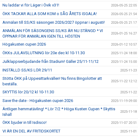
Nu laddar vi för Läger i Övik v31!
2026-05-25 22:05
ÖKK TACKAR ALLA SOM KOM o SÅG ÅRETS ISGALA!
2026-05-25 21:54
Anmälan till SS/KS säsongen 2026/2027 öppnar i augusti!
2026-05-25 21:17
ANMÄLAN FÖR SÄSONGENS SS/KS ÄR NU STÄNGD * VI
2026-01-25 16:27
ÖPPNAR FÖR ANMÄLAN IGEN TILL HÖSTEN
Högakusten cupen 2026
2026-01-12 10:57
ÖKKs JULAVSLUTNING lör 20e dec kl 10-11.30
2025-11-24 18:00
Julklappserbjudande från Stadium! Gäller 25/11-11/12
2025-11-24 15:00
INSTÄLLD SS/KS LÖR 29/11
2025-11-23
Stötta ÖKK på Uppesittarkvällen! Nu finns Bingolotter att
2025-11-22 12:12
beställa.
SKYTTIS lör 20/12 kl 10-11.30
2025-11-22
Save the date - Högakusten cupen 2026
2025-11-19 09:00
Äntligen hemmatävling! * Lör 7/2 * Höga Kusten Cupen * Skyttis
2025-11-18
Ishall
ÖKK bjuder in till Isdisco!
2025-11-07 20:51
VI ÄR EN DEL AV FRITIDSKORTET
2025-11-01