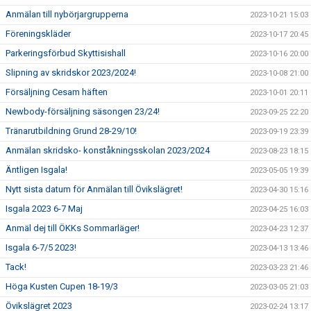
Anmälan till nybörjargrupperna
2023-10-21 15:03
Föreningskläder
2023-10-17 20:45
Parkeringsförbud Skyttisishall
2023-10-16 20:00
Slipning av skridskor 2023/2024!
2023-10-08 21:00
Försäljning Cesam häften
2023-10-01 20:11
Newbody-försäljning säsongen 23/24!
2023-09-25 22:20
Tränarutbildning Grund 28-29/10!
2023-09-19 23:39
Anmälan skridsko- konståkningsskolan 2023/2024
2023-08-23 18:15
Äntligen Isgala!
2023-05-05 19:39
Nytt sista datum för Anmälan till Övikslägret!
2023-04-30 15:16
Isgala 2023 6-7 Maj
2023-04-25 16:03
Anmäl dej till ÖKKs Sommarläger!
2023-04-23 12:37
Isgala 6-7/5 2023!
2023-04-13 13:46
Tack!
2023-03-23 21:46
Höga Kusten Cupen 18-19/3
2023-03-05 21:03
Övikslägret 2023
2023-02-24 13:17