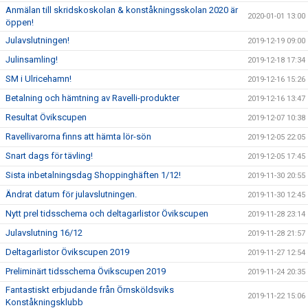
Anmälan till skridskoskolan & konståkningsskolan 2020 är
2020-01-01 13:00
öppen!
Julavslutningen!
2019-12-19 09:00
Julinsamling!
2019-12-18 17:34
SM i Ulricehamn!
2019-12-16 15:26
Betalning och hämtning av Ravelli-produkter
2019-12-16 13:47
Resultat Övikscupen
2019-12-07 10:38
Ravellivarorna finns att hämta lör-sön
2019-12-05 22:05
Snart dags för tävling!
2019-12-05 17:45
Sista inbetalningsdag Shoppinghäften 1/12!
2019-11-30 20:55
Ändrat datum för julavslutningen.
2019-11-30 12:45
Nytt prel tidsschema och deltagarlistor Övikscupen
2019-11-28 23:14
Julavslutning 16/12
2019-11-28 21:57
Deltagarlistor Övikscupen 2019
2019-11-27 12:54
Preliminärt tidsschema Övikscupen 2019
2019-11-24 20:35
Fantastiskt erbjudande från Örnsköldsviks
2019-11-22 15:06
Konståkningsklubb