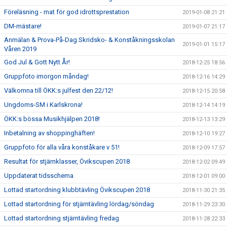
Föreläsning - mat för god idrottsprestation
2019-01-08 21:21
DM-mästare!
2019-01-07 21:17
Anmälan & Prova-På-Dag Skridsko- & Konståkningsskolan
2019-01-01 15:17
Våren 2019
God Jul & Gott Nytt År!
2018-12-25 18:56
Gruppfoto imorgon måndag!
2018-12-16 14:29
Välkomna till ÖKK:s julfest den 22/12!
2018-12-15 20:58
Ungdoms-SM i Karlskrona!
2018-12-14 14:19
ÖKK:s bössa Musikhjälpen 2018!
2018-12-13 13:29
Inbetalning av shoppinghäften!
2018-12-10 19:27
Gruppfoto för alla våra konståkare v 51!
2018-12-09 17:57
Resultat för stjärnklasser, Övikscupen 2018
2018-12-02 09:49
Uppdaterat tidsschema
2018-12-01 09:00
Lottad startordning klubbtävling Övikscupen 2018
2018-11-30 21:35
Lottad startordning för stjärntävling lördag/söndag
2018-11-29 23:30
Lottad startordning stjärntävling fredag
2018-11-28 22:33