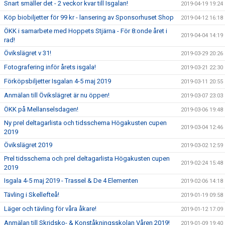
Snart smäller det - 2 veckor kvar till Isgalan!
2019-04-19 19:24
Köp biobiljetter för 99 kr - lansering av Sponsorhuset Shop
2019-04-12 16:18
ÖKK i samarbete med Hoppets Stjärna - För 8:onde året i
2019-04-04 14:19
rad!
Övikslägret v 31!
2019-03-29 20:26
Fotografering inför årets isgala!
2019-03-21 22:30
Förköpsbiljetter Isgalan 4-5 maj 2019
2019-03-11 20:55
Anmälan till Övikslägret är nu öppen!
2019-03-07 23:03
ÖKK på Mellanselsdagen!
2019-03-06 19:48
Ny prel deltagarlista och tidsschema Högakusten cupen
2019-03-04 12:46
2019
Övikslägret 2019
2019-03-02 12:59
Prel tidsschema och prel deltagarlista Högakusten cupen
2019-02-24 15:48
2019
Isgala 4-5 maj 2019 - Trassel & De 4 Elementen
2019-02-06 14:18
Tävling i Skellefteå!
2019-01-19 09:58
Läger och tävling för våra åkare!
2019-01-12 17:09
Anmälan till Skridsko- & Konståkningsskolan Våren 2019!
2019-01-09 19:40