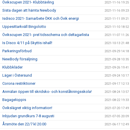
Övikscupen 2021- Klubbtävling
2021-11-16 19:25
Sista dagen att hämta Newbody
2021-11-16 09:23
Isdisco 2021- Samarbete ÖKK och Övik energi
2021-11-11 09:21
Uppesittarkväll Bingolotto
2021-11-10 18:52
Övikscupen 2021- prel tidsschema och deltagarlista
2021-11-07 11:26
Is Disco 4/11 på Skyttis ishall!
2021-10-13 21:48
Parkeringsförbud
2021-09-29 14:18
NewBody försäljning
2021-09-28 10:35
Klubbkläder
2021-09-26 19:41
Läger i Östersund
2021-09-24 10:17
Corona restriktioner
2021-09-17 12:13
Anmälan öppen till skridsko- och konståkningsskola!
2021-08-24 13:57
Bagageloppis
2021-08-22 19:33
Övikslägret viktig information!
2021-07-20 17:49
Inbjudan grundkurs 7-8 augusti
2021-07-05 20:09
Årsmöte den 22/7 kl 20.00
2021-06-17 12:49