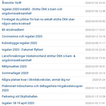
Årsmöte 16/8!
2020-07-24 23:25
Isgalan 2020 inställd - Stötta ÖKK:s barn och
2020-07-06 12:38
ungdomsverksamhet!
Företaget du jobbar för kan nu enkelt stötta ÖKK utan
2020-04-09 09:00
någon extra kostnad!
Bli stödmedlem!
2020-03-17 14:51
Coronavirus och isgalan 2020.
2020-03-12 10:18
Kulissbygge isgalan 2020
2020-03-08 11:17
Isgalan 2020 - Datumet flyttas!
2020-02-24 22:35
Länsförsäkringar Västernorrland stöttar ÖKK:s barn- &
2020-02-24 19:26
ungdomsverksamhet!
Mittpiruetten 2020
2020-02-09 18:31
Sommarläger 2020!
2020-02-02 14:14
Några platser kvar i Skridskoskolan, anmäl dig nu!
2020-01-24
Preliminärt tidsschema och deltagarlista Högakustencupen
2020-01-14 19:09
2020
Parkering vid Skyttishallen.
2020-01-13 19:28
Isgalan 18-19 april 2020
2020-01-03 17:41