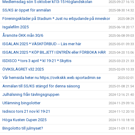
Medlemsdag sön 5 oktober kl13-15 Höglandskolan
2025-09-27 16:15
SS/KS är öppet för anmälan
2025-08-30 14:32
Föreningskläder på Stadium * Just nu erbjudande på inneskor
2025-08-29
Isgalefilm 2025
2025-06-18 20:17
Årsmöte ÖKK mån 30/6
2025-06-08 09:03
ISGALAN 2025 * VÄSKFÖRBUD -- Läs mer här
2025-05-01 09:33
ISGALAN 2025 * KÖP BILJETT I ENTRÉN eller FÖRBOKA HÄR
2025-04-20 15:06
ISDISCO * tors 3 april * kl 19-21 * Skyttis
2025-03-23 21:33
ÖVIKSLÄGRET v32 2025
2025-02-09 10:33
Vår hemsida heter nu https://ovikskk.web.sportadmin.se
2025-02-01
Anmälan till SS/KS stängd för denna säsong
2025-01-08 21:54
Julhälsning från tävlingsgruppen
2024-12-16 21:40
Utlämning bingolotter
2024-11-29 09:16
Isdisco tors 21 nov kl 19-21
2024-11-12 20:10
Höga Kusten Cupen 2025
2024-11-10 18:10
Bingolotto till julmyset?
2024-11-09 11:48