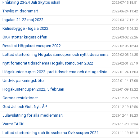
Friåkning 23-24 Juli Skyttis ishall
2022-07-15 18:51
Trevlig midsommar!
2022-06-24 11:42
Isgalan 21-22 maj 2022
2022-03-17 17:12
Kulissbygge - Isgala 2022
2022-03-15 06:32
ÖKK stöttar krigets offer!
2022-03-02 22:26
Resultat Högakustencupen 2022
2022-02-05 18:43
Lottad startordning Högakustencupen och nytt tidsschema
2022-02-03 21:35
Nytt förändrat tidsschema Högakustencupen 2022
2022-02-01 23:19
Högakustencupen 2022- prel tidsschema och deltagarlista
2022-01-24 17:03
Undvik parkeringsböter
2022-01-14 17:08
Högakustencupen 2022, 5 februari
2022-01-09 12:22
Corona restriktioner
2021-12-27 08:59
God Jul och Gott Nytt År!
2021-12-19 12:56
Julavslutning för alla medlemmar!
2021-12-14 18:23
Varmt TACK!
2021-11-23 08:34
Lottad startordning och tidsschema Övikscupen 2021
2021-11-19 16:10