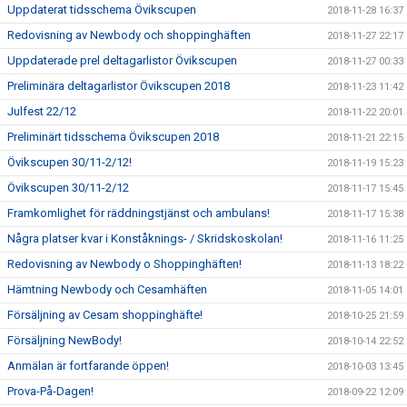
Uppdaterat tidsschema Övikscupen
2018-11-28 16:37
Redovisning av Newbody och shoppinghäften
2018-11-27 22:17
Uppdaterade prel deltagarlistor Övikscupen
2018-11-27 00:33
Preliminära deltagarlistor Övikscupen 2018
2018-11-23 11:42
Julfest 22/12
2018-11-22 20:01
Preliminärt tidsschema Övikscupen 2018
2018-11-21 22:15
Övikscupen 30/11-2/12!
2018-11-19 15:23
Övikscupen 30/11-2/12
2018-11-17 15:45
Framkomlighet för räddningstjänst och ambulans!
2018-11-17 15:38
Några platser kvar i Konståknings- / Skridskoskolan!
2018-11-16 11:25
Redovisning av Newbody o Shoppinghäften!
2018-11-13 18:22
Hämtning Newbody och Cesamhäften
2018-11-05 14:01
Försäljning av Cesam shoppinghäfte!
2018-10-25 21:59
Försäljning NewBody!
2018-10-14 22:52
Anmälan är fortfarande öppen!
2018-10-03 13:45
Prova-På-Dagen!
2018-09-22 12:09