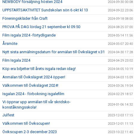
NEWBODY försäljning hösten 2024
2024-09-30 00:08
UPPSTARTSAKTIVITET Sundskolan sön 6 okt kl 13
2024-09-22 23:06
Föreningskläder från Craft
2024-09-18 08:00
PROVA PÅ DAG lördag 21 september kl 09.50
2024-08-25 07:00
Film isgala 2024 -förtydligande
2024-05-14 11:56
Årsmöte
2024-05-07 20:40
Nytt sista anmälningsdatum för anmälan till Övikslägret v.31
2024-04-30 17:28
Film Isgala 2024
2024-04-29 23:02
Köp era biljetter till årets isgala redan idag!
2024-04-05 10:19
Anmälan till Övikslägret 2024 öppen!
2024-04-03 15:09
Välkommen till Övikslägret 2024!
2024-03-26 19:54
Isgalan 2024 - förbokning isgalefilm
2024-02-29 18:57
Vi öppnar upp anmälan till vår skridsko-
2024-01-06 14:32
konståkningsskola!
Julfest
2023-12-03 17:15
Välkommen till Övikscupen!
2023-12-01 11:13
Övikscupen 2-3 december 2023
2023-10-22 11:45