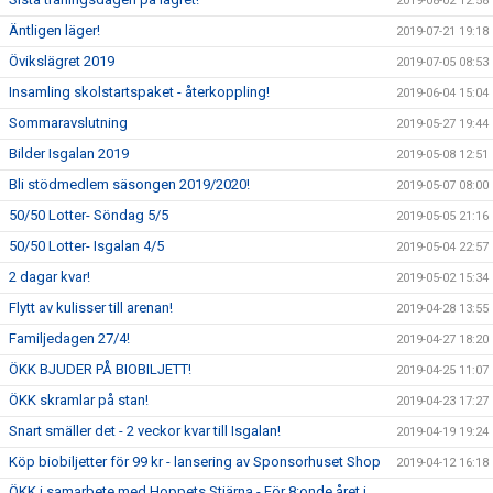
2019-08-02 12:58
Äntligen läger!
2019-07-21 19:18
Övikslägret 2019
2019-07-05 08:53
Insamling skolstartspaket - återkoppling!
2019-06-04 15:04
Sommaravslutning
2019-05-27 19:44
Bilder Isgalan 2019
2019-05-08 12:51
Bli stödmedlem säsongen 2019/2020!
2019-05-07 08:00
50/50 Lotter- Söndag 5/5
2019-05-05 21:16
50/50 Lotter- Isgalan 4/5
2019-05-04 22:57
2 dagar kvar!
2019-05-02 15:34
Flytt av kulisser till arenan!
2019-04-28 13:55
Familjedagen 27/4!
2019-04-27 18:20
ÖKK BJUDER PÅ BIOBILJETT!
2019-04-25 11:07
ÖKK skramlar på stan!
2019-04-23 17:27
Snart smäller det - 2 veckor kvar till Isgalan!
2019-04-19 19:24
Köp biobiljetter för 99 kr - lansering av Sponsorhuset Shop
2019-04-12 16:18
ÖKK i samarbete med Hoppets Stjärna - För 8:onde året i