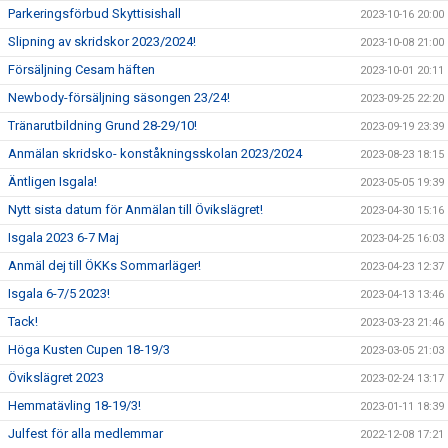
Parkeringsförbud Skyttisishall
2023-10-16 20:00
Slipning av skridskor 2023/2024!
2023-10-08 21:00
Försäljning Cesam häften
2023-10-01 20:11
Newbody-försäljning säsongen 23/24!
2023-09-25 22:20
Tränarutbildning Grund 28-29/10!
2023-09-19 23:39
Anmälan skridsko- konståkningsskolan 2023/2024
2023-08-23 18:15
Äntligen Isgala!
2023-05-05 19:39
Nytt sista datum för Anmälan till Övikslägret!
2023-04-30 15:16
Isgala 2023 6-7 Maj
2023-04-25 16:03
Anmäl dej till ÖKKs Sommarläger!
2023-04-23 12:37
Isgala 6-7/5 2023!
2023-04-13 13:46
Tack!
2023-03-23 21:46
Höga Kusten Cupen 18-19/3
2023-03-05 21:03
Övikslägret 2023
2023-02-24 13:17
Hemmatävling 18-19/3!
2023-01-11 18:39
Julfest för alla medlemmar
2022-12-08 17:21