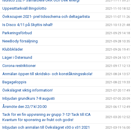
Isdisco 2021- Samarbete ÖKK och Övik energi
2021-11-11 09:21
Uppesittarkväll Bingolotto
2021-11-10 18:52
Övikscupen 2021- prel tidsschema och deltagarlista
2021-11-07 11:26
Is Disco 4/11 på Skyttis ishall!
2021-10-13 21:48
Parkeringsförbud
2021-09-29 14:18
NewBody försäljning
2021-09-28 10:35
Klubbkläder
2021-09-26 19:41
Läger i Östersund
2021-09-24 10:17
Corona restriktioner
2021-09-17 12:13
Anmälan öppen till skridsko- och konståkningsskola!
2021-08-24 13:57
Bagageloppis
2021-08-22 19:33
Övikslägret viktig information!
2021-07-20 17:49
Inbjudan grundkurs 7-8 augusti
2021-07-05 20:09
Årsmöte den 22/7 kl 20.00
2021-06-17 12:49
Tack för en fin uppvisning av grupp 7-12! Tack till ICA
2021-03-20 12:52
Kvantum för sponsring av frukt och godis!
Inbjudan och anmälan till Övikslägret v30 o v31 2021
2021-03-19 16:00