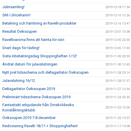
Julinsamling!
2019-12-18 17:34
SM i Ulricehamn!
2019-12-16 15:26
Betalning och hämtning av Ravelli-produkter
2019-12-16 13:47
Resultat Övikscupen
2019-12-07 10:38
Ravellivarorna finns att hämta lör-sön
2019-12-05 22:05
Snart dags för tävling!
2019-12-05 17:45
Sista inbetalningsdag Shoppinghäften 1/12!
2019-11-30 20:55
Ändrat datum för julavslutningen.
2019-11-30 12:45
Nytt prel tidsschema och deltagarlistor Övikscupen
2019-11-28 23:14
Julavslutning 16/12
2019-11-28 21:57
Deltagarlistor Övikscupen 2019
2019-11-27 12:54
Preliminärt tidsschema Övikscupen 2019
2019-11-24 20:35
Fantastiskt erbjudande från Örnsköldsviks
2019-11-22 15:06
Konståkningsklubb
Övikscupen 2019 7-8 december
2019-11-20 13:37
Redovisning Ravelli 18/11 + Shoppinghäften!
2019-11-17 19:08