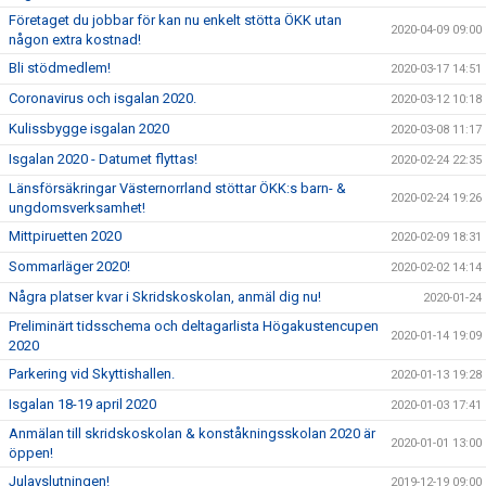
Företaget du jobbar för kan nu enkelt stötta ÖKK utan
2020-04-09 09:00
någon extra kostnad!
Bli stödmedlem!
2020-03-17 14:51
Coronavirus och isgalan 2020.
2020-03-12 10:18
Kulissbygge isgalan 2020
2020-03-08 11:17
Isgalan 2020 - Datumet flyttas!
2020-02-24 22:35
Länsförsäkringar Västernorrland stöttar ÖKK:s barn- &
2020-02-24 19:26
ungdomsverksamhet!
Mittpiruetten 2020
2020-02-09 18:31
Sommarläger 2020!
2020-02-02 14:14
Några platser kvar i Skridskoskolan, anmäl dig nu!
2020-01-24
Preliminärt tidsschema och deltagarlista Högakustencupen
2020-01-14 19:09
2020
Parkering vid Skyttishallen.
2020-01-13 19:28
Isgalan 18-19 april 2020
2020-01-03 17:41
Anmälan till skridskoskolan & konståkningsskolan 2020 är
2020-01-01 13:00
öppen!
Julavslutningen!
2019-12-19 09:00