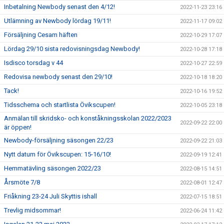
Inbetalning Newbody senast den 4/12!
2022-11-23 23:16
Utlämning av Newbody lördag 19/11!
2022-11-17 09:02
Försäljning Cesam häften
2022-10-29 17:07
Lördag 29/10 sista redovisningsdag Newbody!
2022-10-28 17:18
Isdisco torsdag v 44
2022-10-27 22:59
Redovisa newbody senast den 29/10!
2022-10-18 18:20
Tack!
2022-10-16 19:52
Tidsschema och startlista Övikscupen!
2022-10-05 23:18
Anmälan till skridsko- och konståkningsskolan 2022/2023
2022-09-22 22:00
är öppen!
Newbody-försäljning säsongen 22/23
2022-09-22 21:03
Nytt datum för Övikscupen: 15-16/10!
2022-09-19 12:41
Hemmatävling säsongen 2022/23
2022-08-15 14:51
Årsmöte 7/8
2022-08-01 12:47
Friåkning 23-24 Juli Skyttis ishall
2022-07-15 18:51
Trevlig midsommar!
2022-06-24 11:42