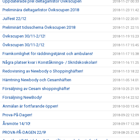
Uppdaterade prel deltagarlistor Övikscupen
2018-11-27 00:33
Preliminära deltagarlistor Övikscupen 2018
2018-11-23 11:42
Julfest 22/12
2018-11-22 20:01
Preliminärt tidsschema Övikscupen 2018
2018-11-21 22:15
Övikscupen 30/11-2/12!
2018-11-19 15:23
Övikscupen 30/11-2/12
2018-11-17 15:45
Framkomlighet för räddningstjänst och ambulans!
2018-11-17 15:38
Några platser kvar i Konståknings- / Skridskoskolan!
2018-11-16 11:25
Redovisning av Newbody o Shoppinghäften!
2018-11-13 18:22
Hämtning Newbody och Cesamhäften
2018-11-05 14:01
Försäljning av Cesam shoppinghäfte!
2018-10-25 21:59
Försäljning NewBody!
2018-10-14 22:52
Anmälan är fortfarande öppen!
2018-10-03 13:45
Prova-På-Dagen!
2018-09-22 12:09
Årsmöte 14/10!
2018-09-17 12:38
PROVA-PÅ-DAGEN 22/9!
2018-08-25 21:42