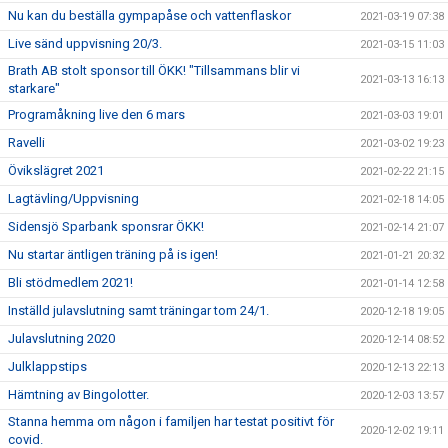
Nu kan du beställa gympapåse och vattenflaskor
2021-03-19 07:38
Live sänd uppvisning 20/3.
2021-03-15 11:03
Brath AB stolt sponsor till ÖKK! "Tillsammans blir vi
2021-03-13 16:13
starkare"
Programåkning live den 6 mars
2021-03-03 19:01
Ravelli
2021-03-02 19:23
Övikslägret 2021
2021-02-22 21:15
Lagtävling/Uppvisning
2021-02-18 14:05
Sidensjö Sparbank sponsrar ÖKK!
2021-02-14 21:07
Nu startar äntligen träning på is igen!
2021-01-21 20:32
Bli stödmedlem 2021!
2021-01-14 12:58
Inställd julavslutning samt träningar tom 24/1.
2020-12-18 19:05
Julavslutning 2020
2020-12-14 08:52
Julklappstips
2020-12-13 22:13
Hämtning av Bingolotter.
2020-12-03 13:57
Stanna hemma om någon i familjen har testat positivt för
2020-12-02 19:11
covid.