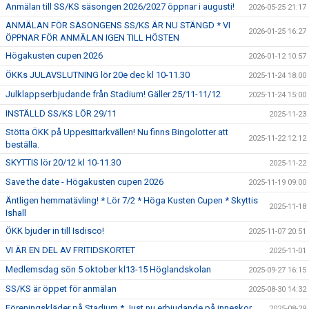
Anmälan till SS/KS säsongen 2026/2027 öppnar i augusti!
2026-05-25 21:17
ANMÄLAN FÖR SÄSONGENS SS/KS ÄR NU STÄNGD * VI
2026-01-25 16:27
ÖPPNAR FÖR ANMÄLAN IGEN TILL HÖSTEN
Högakusten cupen 2026
2026-01-12 10:57
ÖKKs JULAVSLUTNING lör 20e dec kl 10-11.30
2025-11-24 18:00
Julklappserbjudande från Stadium! Gäller 25/11-11/12
2025-11-24 15:00
INSTÄLLD SS/KS LÖR 29/11
2025-11-23
Stötta ÖKK på Uppesittarkvällen! Nu finns Bingolotter att
2025-11-22 12:12
beställa.
SKYTTIS lör 20/12 kl 10-11.30
2025-11-22
Save the date - Högakusten cupen 2026
2025-11-19 09:00
Äntligen hemmatävling! * Lör 7/2 * Höga Kusten Cupen * Skyttis
2025-11-18
Ishall
ÖKK bjuder in till Isdisco!
2025-11-07 20:51
VI ÄR EN DEL AV FRITIDSKORTET
2025-11-01
Medlemsdag sön 5 oktober kl13-15 Höglandskolan
2025-09-27 16:15
SS/KS är öppet för anmälan
2025-08-30 14:32
Föreningskläder på Stadium * Just nu erbjudande på inneskor
2025-08-29