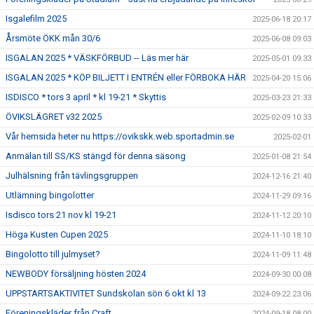
Isgalefilm 2025
2025-06-18 20:17
Årsmöte ÖKK mån 30/6
2025-06-08 09:03
ISGALAN 2025 * VÄSKFÖRBUD -- Läs mer här
2025-05-01 09:33
ISGALAN 2025 * KÖP BILJETT I ENTRÉN eller FÖRBOKA HÄR
2025-04-20 15:06
ISDISCO * tors 3 april * kl 19-21 * Skyttis
2025-03-23 21:33
ÖVIKSLÄGRET v32 2025
2025-02-09 10:33
Vår hemsida heter nu https://ovikskk.web.sportadmin.se
2025-02-01
Anmälan till SS/KS stängd för denna säsong
2025-01-08 21:54
Julhälsning från tävlingsgruppen
2024-12-16 21:40
Utlämning bingolotter
2024-11-29 09:16
Isdisco tors 21 nov kl 19-21
2024-11-12 20:10
Höga Kusten Cupen 2025
2024-11-10 18:10
Bingolotto till julmyset?
2024-11-09 11:48
NEWBODY försäljning hösten 2024
2024-09-30 00:08
UPPSTARTSAKTIVITET Sundskolan sön 6 okt kl 13
2024-09-22 23:06
Föreningskläder från Craft
2024-09-18 08:00