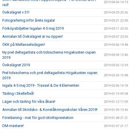
2019-04-04 14:19
rad!
Övikslägret v 31!
2019-03-29 20:26
Fotografering inför årets isgala!
2019-03-21 22:30
Förköpsbiljetter Isgalan 4-5 maj 2019
2019-03-11 20:55
Anmälan till Övikslägret är nu öppen!
2019-03-07 23:03
ÖKK på Mellanselsdagen!
2019-03-06 19:48
Ny prel deltagarlista och tidsschema Högakusten cupen
2019-03-04 12:46
2019
Övikslägret 2019
2019-03-02 12:59
Prel tidsschema och prel deltagarlista Högakusten cupen
2019-02-24 15:48
2019
Isgala 4-5 maj 2019 - Trassel & De 4 Elementen
2019-02-06 14:18
Tävling i Skellefteå!
2019-01-19 09:58
Läger och tävling för våra åkare!
2019-01-12 17:09
Anmälan till Skridsko- & Konståkningsskolan Våren 2019!
2019-01-09 19:40
Föreläsning - mat för god idrottsprestation
2019-01-08 21:21
DM-mästare!
2019-01-07 21:17