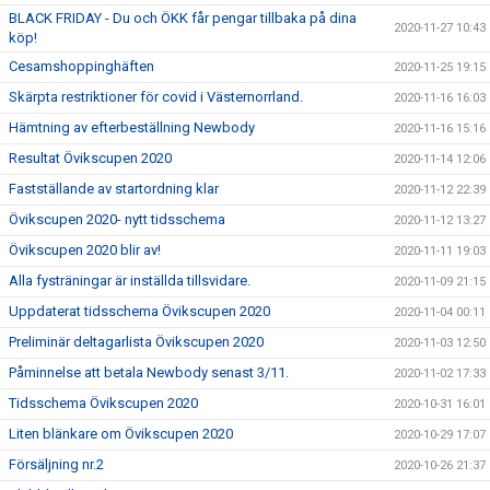
BLACK FRIDAY - Du och ÖKK får pengar tillbaka på dina
2020-11-27 10:43
köp!
Cesamshoppinghäften
2020-11-25 19:15
Skärpta restriktioner för covid i Västernorrland.
2020-11-16 16:03
Hämtning av efterbeställning Newbody
2020-11-16 15:16
Resultat Övikscupen 2020
2020-11-14 12:06
Fastställande av startordning klar
2020-11-12 22:39
Övikscupen 2020- nytt tidsschema
2020-11-12 13:27
Övikscupen 2020 blir av!
2020-11-11 19:03
Alla fysträningar är inställda tillsvidare.
2020-11-09 21:15
Uppdaterat tidsschema Övikscupen 2020
2020-11-04 00:11
Preliminär deltagarlista Övikscupen 2020
2020-11-03 12:50
Påminnelse att betala Newbody senast 3/11.
2020-11-02 17:33
Tidsschema Övikscupen 2020
2020-10-31 16:01
Liten blänkare om Övikscupen 2020
2020-10-29 17:07
Försäljning nr.2
2020-10-26 21:37