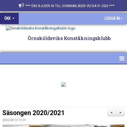
*** ÖKK BJUDER IN TILL SOMMARLÄGER VECKA 31 2026 ***
ÖKK
LOGGA IN
Örnsköldsviks Konståkningsklubb
HEM
NYHETER
FÖR ÅKARE & FÖRÄLDRAR
SPONSRA ÖKK
Säsongen 2020/2021
<
>
BILDGALLERI
2020-08-10 10:31