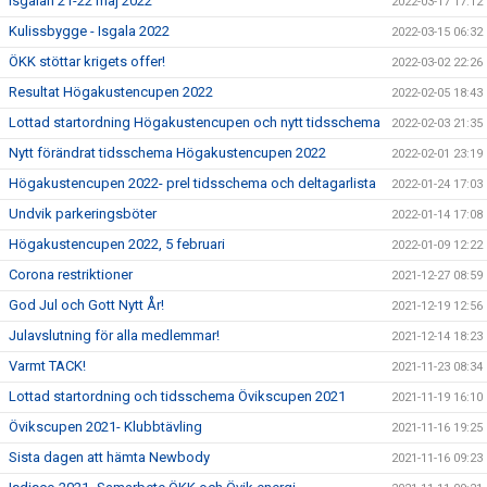
Isgalan 21-22 maj 2022
2022-03-17 17:12
Kulissbygge - Isgala 2022
2022-03-15 06:32
ÖKK stöttar krigets offer!
2022-03-02 22:26
Resultat Högakustencupen 2022
2022-02-05 18:43
Lottad startordning Högakustencupen och nytt tidsschema
2022-02-03 21:35
Nytt förändrat tidsschema Högakustencupen 2022
2022-02-01 23:19
Högakustencupen 2022- prel tidsschema och deltagarlista
2022-01-24 17:03
Undvik parkeringsböter
2022-01-14 17:08
Högakustencupen 2022, 5 februari
2022-01-09 12:22
Corona restriktioner
2021-12-27 08:59
God Jul och Gott Nytt År!
2021-12-19 12:56
Julavslutning för alla medlemmar!
2021-12-14 18:23
Varmt TACK!
2021-11-23 08:34
Lottad startordning och tidsschema Övikscupen 2021
2021-11-19 16:10
Övikscupen 2021- Klubbtävling
2021-11-16 19:25
Sista dagen att hämta Newbody
2021-11-16 09:23