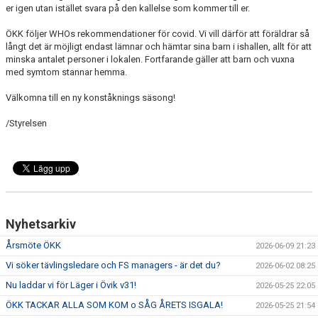
er igen utan istället svara på den kallelse som kommer till er.
ÖKK följer WHOs rekommendationer för covid. Vi vill därför att föräldrar så
långt det är möjligt endast lämnar och hämtar sina barn i ishallen, allt för att
minska antalet personer i lokalen. Fortfarande gäller att barn och vuxna
med symtom stannar hemma.
Välkomna till en ny konståknings säsong!
/Styrelsen
Nyhetsarkiv
Årsmöte ÖKK
2026-06-09 21:23
Vi söker tävlingsledare och FS managers - är det du?
2026-06-02 08:25
Nu laddar vi för Läger i Övik v31!
2026-05-25 22:05
ÖKK TACKAR ALLA SOM KOM o SÅG ÅRETS ISGALA!
2026-05-25 21:54