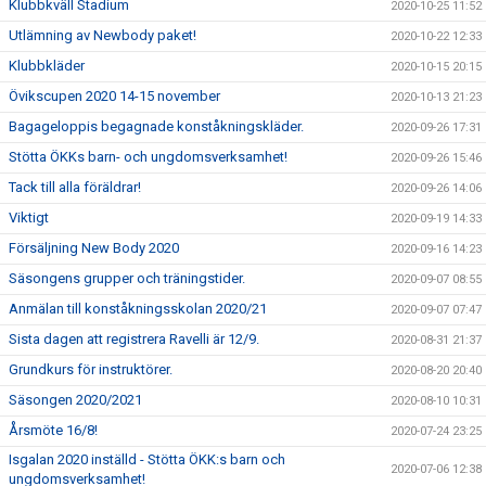
Klubbkväll Stadium
2020-10-25 11:52
Utlämning av Newbody paket!
2020-10-22 12:33
Klubbkläder
2020-10-15 20:15
Övikscupen 2020 14-15 november
2020-10-13 21:23
Bagageloppis begagnade konståkningskläder.
2020-09-26 17:31
Stötta ÖKKs barn- och ungdomsverksamhet!
2020-09-26 15:46
Tack till alla föräldrar!
2020-09-26 14:06
Viktigt
2020-09-19 14:33
Försäljning New Body 2020
2020-09-16 14:23
Säsongens grupper och träningstider.
2020-09-07 08:55
Anmälan till konståkningsskolan 2020/21
2020-09-07 07:47
Sista dagen att registrera Ravelli är 12/9.
2020-08-31 21:37
Grundkurs för instruktörer.
2020-08-20 20:40
Säsongen 2020/2021
2020-08-10 10:31
Årsmöte 16/8!
2020-07-24 23:25
Isgalan 2020 inställd - Stötta ÖKK:s barn och
2020-07-06 12:38
ungdomsverksamhet!