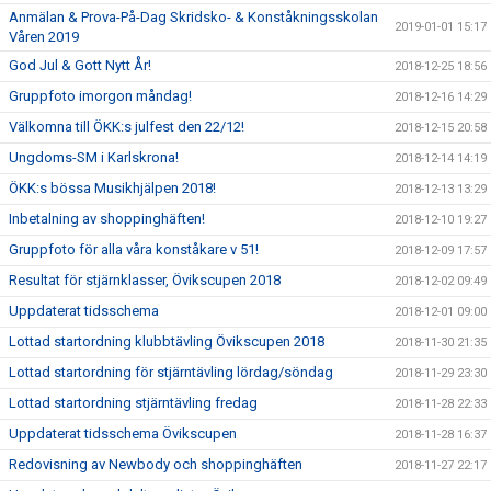
Anmälan & Prova-På-Dag Skridsko- & Konståkningsskolan
2019-01-01 15:17
Våren 2019
God Jul & Gott Nytt År!
2018-12-25 18:56
Gruppfoto imorgon måndag!
2018-12-16 14:29
Välkomna till ÖKK:s julfest den 22/12!
2018-12-15 20:58
Ungdoms-SM i Karlskrona!
2018-12-14 14:19
ÖKK:s bössa Musikhjälpen 2018!
2018-12-13 13:29
Inbetalning av shoppinghäften!
2018-12-10 19:27
Gruppfoto för alla våra konståkare v 51!
2018-12-09 17:57
Resultat för stjärnklasser, Övikscupen 2018
2018-12-02 09:49
Uppdaterat tidsschema
2018-12-01 09:00
Lottad startordning klubbtävling Övikscupen 2018
2018-11-30 21:35
Lottad startordning för stjärntävling lördag/söndag
2018-11-29 23:30
Lottad startordning stjärntävling fredag
2018-11-28 22:33
Uppdaterat tidsschema Övikscupen
2018-11-28 16:37
Redovisning av Newbody och shoppinghäften
2018-11-27 22:17