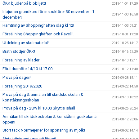
ÖKK bjuder på biobiljett!
2019-11-04 17:29
Inbjudan grundkurs för instruktörer 30 november - 1
2019-11-03 16:58
december!
Hämtning av Shoppinghäften idag kl 12!
2019-11-03 09:21
Försäljning Shoppinghäften och Ravelli!
2019-10-31 11:28
Utdelning av skolmaterial!
2019-10-25 14:17
Brath stödjer ÖKK!
2019-10-16 21:29
Försäljning av kläder
2019-10-13 12:11
Föräldramöte 14/10 kl 17.00
2019-10-12 11:40
Prova på dagen!
2019-09-28 15:11
Försäljning 2019/2020
2019-09-22 14:50
Prova på dag & anmälan till skridskoskolan &
2019-09-13 18:22
konståkningsskolan
Prova på dag - 28/9 kl 10.00 Skyttis Ishall
2019-08-26 20:24
Anmälan till skridskoskolan & konståkningsskolan är
2019-08-12 23:06
öppen!
Stort tack Norrmejerier för sponsring av mjölk!
2019-08-02 14:14
Sista träningsdagen på lägret!