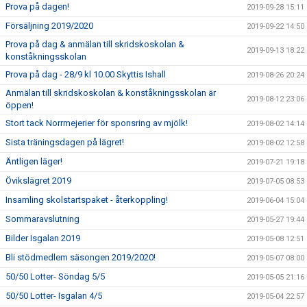
Prova på dagen!
2019-09-28 15:11
Försäljning 2019/2020
2019-09-22 14:50
Prova på dag & anmälan till skridskoskolan &
2019-09-13 18:22
konståkningsskolan
Prova på dag - 28/9 kl 10.00 Skyttis Ishall
2019-08-26 20:24
Anmälan till skridskoskolan & konståkningsskolan är
2019-08-12 23:06
öppen!
Stort tack Norrmejerier för sponsring av mjölk!
2019-08-02 14:14
Sista träningsdagen på lägret!
2019-08-02 12:58
Äntligen läger!
2019-07-21 19:18
Övikslägret 2019
2019-07-05 08:53
Insamling skolstartspaket - återkoppling!
2019-06-04 15:04
Sommaravslutning
2019-05-27 19:44
Bilder Isgalan 2019
2019-05-08 12:51
Bli stödmedlem säsongen 2019/2020!
2019-05-07 08:00
50/50 Lotter- Söndag 5/5
2019-05-05 21:16
50/50 Lotter- Isgalan 4/5
2019-05-04 22:57