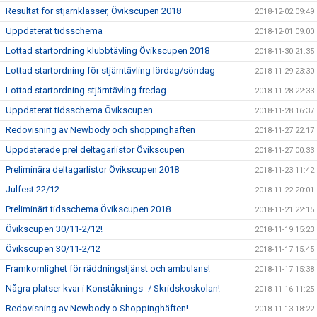
Resultat för stjärnklasser, Övikscupen 2018
2018-12-02 09:49
Uppdaterat tidsschema
2018-12-01 09:00
Lottad startordning klubbtävling Övikscupen 2018
2018-11-30 21:35
Lottad startordning för stjärntävling lördag/söndag
2018-11-29 23:30
Lottad startordning stjärntävling fredag
2018-11-28 22:33
Uppdaterat tidsschema Övikscupen
2018-11-28 16:37
Redovisning av Newbody och shoppinghäften
2018-11-27 22:17
Uppdaterade prel deltagarlistor Övikscupen
2018-11-27 00:33
Preliminära deltagarlistor Övikscupen 2018
2018-11-23 11:42
Julfest 22/12
2018-11-22 20:01
Preliminärt tidsschema Övikscupen 2018
2018-11-21 22:15
Övikscupen 30/11-2/12!
2018-11-19 15:23
Övikscupen 30/11-2/12
2018-11-17 15:45
Framkomlighet för räddningstjänst och ambulans!
2018-11-17 15:38
Några platser kvar i Konståknings- / Skridskoskolan!
2018-11-16 11:25
Redovisning av Newbody o Shoppinghäften!
2018-11-13 18:22