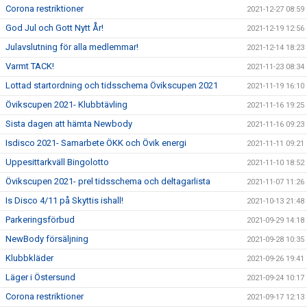
Corona restriktioner
2021-12-27 08:59
God Jul och Gott Nytt År!
2021-12-19 12:56
Julavslutning för alla medlemmar!
2021-12-14 18:23
Varmt TACK!
2021-11-23 08:34
Lottad startordning och tidsschema Övikscupen 2021
2021-11-19 16:10
Övikscupen 2021- Klubbtävling
2021-11-16 19:25
Sista dagen att hämta Newbody
2021-11-16 09:23
Isdisco 2021- Samarbete ÖKK och Övik energi
2021-11-11 09:21
Uppesittarkväll Bingolotto
2021-11-10 18:52
Övikscupen 2021- prel tidsschema och deltagarlista
2021-11-07 11:26
Is Disco 4/11 på Skyttis ishall!
2021-10-13 21:48
Parkeringsförbud
2021-09-29 14:18
NewBody försäljning
2021-09-28 10:35
Klubbkläder
2021-09-26 19:41
Läger i Östersund
2021-09-24 10:17
Corona restriktioner
2021-09-17 12:13