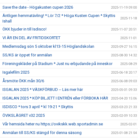
Save the date - Högakusten cupen 2026
2025-11-19 09:00
Äntligen hemmatävling! * Lör 7/2 * Höga Kusten Cupen * Skyttis
2025-11-18
Ishall
ÖKK bjuder in till Isdisco!
2025-11-07 20:51
VI ÄR EN DEL AV FRITIDSKORTET
2025-11-01
Medlemsdag sön 5 oktober kl13-15 Höglandskolan
2025-09-27 16:15
SS/KS är öppet för anmälan
2025-08-30 14:32
Föreningskläder på Stadium * Just nu erbjudande på inneskor
2025-08-29
Isgalefilm 2025
2025-06-18 20:17
Årsmöte ÖKK mån 30/6
2025-06-08 09:03
ISGALAN 2025 * VÄSKFÖRBUD -- Läs mer här
2025-05-01 09:33
ISGALAN 2025 * KÖP BILJETT I ENTRÉN eller FÖRBOKA HÄR
2025-04-20 15:06
ISDISCO * tors 3 april * kl 19-21 * Skyttis
2025-03-23 21:33
ÖVIKSLÄGRET v32 2025
2025-02-09 10:33
Vår hemsida heter nu https://ovikskk.web.sportadmin.se
2025-02-01
Anmälan till SS/KS stängd för denna säsong
2025-01-08 21:54