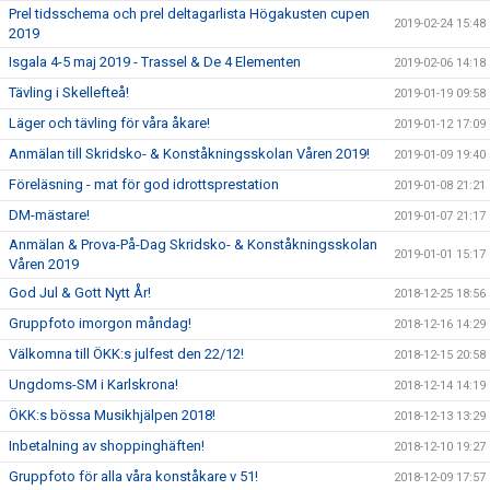
Prel tidsschema och prel deltagarlista Högakusten cupen
2019-02-24 15:48
2019
Isgala 4-5 maj 2019 - Trassel & De 4 Elementen
2019-02-06 14:18
Tävling i Skellefteå!
2019-01-19 09:58
Läger och tävling för våra åkare!
2019-01-12 17:09
Anmälan till Skridsko- & Konståkningsskolan Våren 2019!
2019-01-09 19:40
Föreläsning - mat för god idrottsprestation
2019-01-08 21:21
DM-mästare!
2019-01-07 21:17
Anmälan & Prova-På-Dag Skridsko- & Konståkningsskolan
2019-01-01 15:17
Våren 2019
God Jul & Gott Nytt År!
2018-12-25 18:56
Gruppfoto imorgon måndag!
2018-12-16 14:29
Välkomna till ÖKK:s julfest den 22/12!
2018-12-15 20:58
Ungdoms-SM i Karlskrona!
2018-12-14 14:19
ÖKK:s bössa Musikhjälpen 2018!
2018-12-13 13:29
Inbetalning av shoppinghäften!
2018-12-10 19:27
Gruppfoto för alla våra konståkare v 51!
2018-12-09 17:57