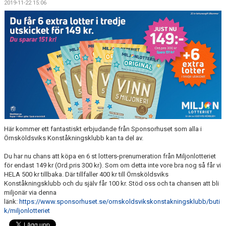
2019-11-22 15:06
DOKUMENT
Här kommer ett fantastiskt erbjudande från Sponsorhuset som alla i
Örnsköldsviks Konståkningsklubb kan ta del av.
Du har nu chans att köpa en 6 st lotters-prenumeration från Miljonlotteriet
för endast 149 kr (Ord.pris 300 kr). Som om detta inte vore bra nog så får vi
HELA 500 kr tillbaka. Där tillfaller 400 kr till Örnsköldsviks
Konståkningsklubb och du själv får 100 kr. Stöd oss och ta chansen att bli
miljonär via denna
länk:
https://www.sponsorhuset.se/ornskoldsvikskonstakningsklubb/buti
k/miljonlotteriet