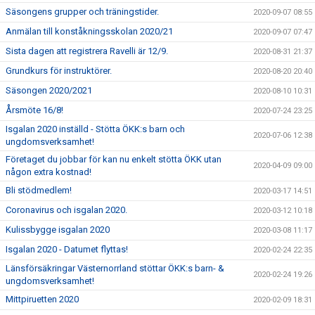
Säsongens grupper och träningstider.
2020-09-07 08:55
Anmälan till konståkningsskolan 2020/21
2020-09-07 07:47
Sista dagen att registrera Ravelli är 12/9.
2020-08-31 21:37
Grundkurs för instruktörer.
2020-08-20 20:40
Säsongen 2020/2021
2020-08-10 10:31
Årsmöte 16/8!
2020-07-24 23:25
Isgalan 2020 inställd - Stötta ÖKK:s barn och
2020-07-06 12:38
ungdomsverksamhet!
Företaget du jobbar för kan nu enkelt stötta ÖKK utan
2020-04-09 09:00
någon extra kostnad!
Bli stödmedlem!
2020-03-17 14:51
Coronavirus och isgalan 2020.
2020-03-12 10:18
Kulissbygge isgalan 2020
2020-03-08 11:17
Isgalan 2020 - Datumet flyttas!
2020-02-24 22:35
Länsförsäkringar Västernorrland stöttar ÖKK:s barn- &
2020-02-24 19:26
ungdomsverksamhet!
Mittpiruetten 2020
2020-02-09 18:31