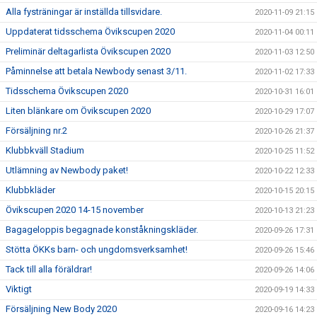
Alla fysträningar är inställda tillsvidare.
2020-11-09 21:15
Uppdaterat tidsschema Övikscupen 2020
2020-11-04 00:11
Preliminär deltagarlista Övikscupen 2020
2020-11-03 12:50
Påminnelse att betala Newbody senast 3/11.
2020-11-02 17:33
Tidsschema Övikscupen 2020
2020-10-31 16:01
Liten blänkare om Övikscupen 2020
2020-10-29 17:07
Försäljning nr.2
2020-10-26 21:37
Klubbkväll Stadium
2020-10-25 11:52
Utlämning av Newbody paket!
2020-10-22 12:33
Klubbkläder
2020-10-15 20:15
Övikscupen 2020 14-15 november
2020-10-13 21:23
Bagageloppis begagnade konståkningskläder.
2020-09-26 17:31
Stötta ÖKKs barn- och ungdomsverksamhet!
2020-09-26 15:46
Tack till alla föräldrar!
2020-09-26 14:06
Viktigt
2020-09-19 14:33
Försäljning New Body 2020
2020-09-16 14:23