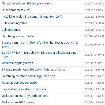
Nu startar äntligen träning på is igen!
2021-01-21 20:32
Bli stödmedlem 2021!
2021-01-14 12:58
Inställd julavslutning samt träningar tom 24/1.
2020-12-18 19:05
Julavslutning 2020
2020-12-14 08:52
Julklappstips
2020-12-13 22:13
Hämtning av Bingolotter.
2020-12-03 13:57
Stanna hemma om någon i familjen har testat positivt för
2020-12-02 19:11
covid.
BLACK FRIDAY - Du och ÖKK får pengar tillbaka på dina
2020-11-27 10:43
köp!
Cesamshoppinghäften
2020-11-25 19:15
Skärpta restriktioner för covid i Västernorrland.
2020-11-16 16:03
Hämtning av efterbeställning Newbody
2020-11-16 15:16
Resultat Övikscupen 2020
2020-11-14 12:06
Fastställande av startordning klar
2020-11-12 22:39
Övikscupen 2020- nytt tidsschema
2020-11-12 13:27
Övikscupen 2020 blir av!
2020-11-11 19:03