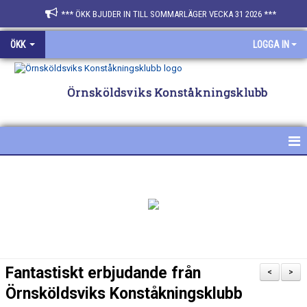
*** ÖKK BJUDER IN TILL SOMMARLÄGER VECKA 31 2026 ***
ÖKK
LOGGA IN
Örnsköldsviks Konståkningsklubb
HEM
NYHETER
FÖR ÅKARE & FÖRÄLDRAR
SPONSRA ÖKK
Fantastiskt erbjudande från
<
>
BILDGALLERI
Örnsköldsviks Konståkningsklubb