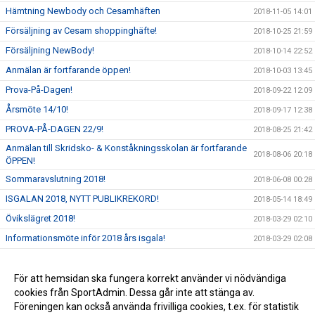
Hämtning Newbody och Cesamhäften
2018-11-05 14:01
Försäljning av Cesam shoppinghäfte!
2018-10-25 21:59
Försäljning NewBody!
2018-10-14 22:52
Anmälan är fortfarande öppen!
2018-10-03 13:45
Prova-På-Dagen!
2018-09-22 12:09
Årsmöte 14/10!
2018-09-17 12:38
PROVA-PÅ-DAGEN 22/9!
2018-08-25 21:42
Anmälan till Skridsko- & Konståkningsskolan är fortfarande
2018-08-06 20:18
ÖPPEN!
Sommaravslutning 2018!
2018-06-08 00:28
ISGALAN 2018, NYTT PUBLIKREKORD!
2018-05-14 18:49
Övikslägret 2018!
2018-03-29 02:10
Informationsmöte inför 2018 års isgala!
2018-03-29 02:08
Flowin - 10% Rabatt!
2018-03-29 02:05
Resultat höga kusten cupen 2018
För att hemsidan ska fungera korrekt använder vi nödvändiga
2018-02-15 16:50
cookies från SportAdmin. Dessa går inte att stänga av.
Övikslägret 2018!
2018-02-15 16:49
Föreningen kan också använda frivilliga cookies, t.ex. för statistik