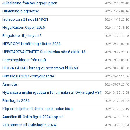
Julhälsning från tävlingsgruppen
2024-12-16 21:40
Utlämning bingolotter
2024-11-29 09:16
Isdisco tors 21 nov kl 19-21
2024-11-12 20:10
Höga Kusten Cupen 2025
2024-11-10 18:10
Bingolotto till julmyset?
2024-11-09 11:48
NEWBODY försäljning hösten 2024
2024-09-30 00:08
UPPSTARTSAKTIVITET Sundskolan sön 6 okt kl 13
2024-09-22 23:06
Föreningskläder från Craft
2024-09-18 08:00
PROVA PÅ DAG lördag 21 september kl 09.50
2024-08-25 07:00
Film isgala 2024 -förtydligande
2024-05-14 11:56
Årsmöte
2024-05-07 20:40
Nytt sista anmälningsdatum för anmälan till Övikslägret v.31
2024-04-30 17:28
Film Isgala 2024
2024-04-29 23:02
Köp era biljetter till årets isgala redan idag!
2024-04-05 10:19
Anmälan till Övikslägret 2024 öppen!
2024-04-03 15:09
Välkommen till Övikslägret 2024!
2024-03-26 19:54