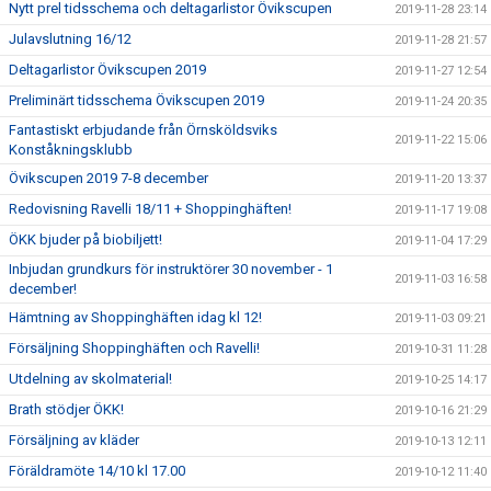
Nytt prel tidsschema och deltagarlistor Övikscupen
2019-11-28 23:14
Julavslutning 16/12
2019-11-28 21:57
Deltagarlistor Övikscupen 2019
2019-11-27 12:54
Preliminärt tidsschema Övikscupen 2019
2019-11-24 20:35
Fantastiskt erbjudande från Örnsköldsviks
2019-11-22 15:06
Konståkningsklubb
Övikscupen 2019 7-8 december
2019-11-20 13:37
Redovisning Ravelli 18/11 + Shoppinghäften!
2019-11-17 19:08
ÖKK bjuder på biobiljett!
2019-11-04 17:29
Inbjudan grundkurs för instruktörer 30 november - 1
2019-11-03 16:58
december!
Hämtning av Shoppinghäften idag kl 12!
2019-11-03 09:21
Försäljning Shoppinghäften och Ravelli!
2019-10-31 11:28
Utdelning av skolmaterial!
2019-10-25 14:17
Brath stödjer ÖKK!
2019-10-16 21:29
Försäljning av kläder
2019-10-13 12:11
Föräldramöte 14/10 kl 17.00
2019-10-12 11:40