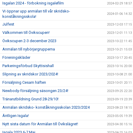
Isgalan 2024 - förbokning isgalefilm
2024-02-29 18:57
Vi öppnar upp anmälan till vår skridsko-
2024-01-06 14:32
konståkningsskola!
Julfest
2023-12-03 17:15
Välkommen till Övikscupen!
2023-12-01 11:13
Övikscupen 2-3 december 2023
2023-10-22 11:45
Anmälan till nybörjargrupperna
2023-10-21 15:03
Föreningskläder
2023-10-17 20:45
Parkeringsförbud Skyttisishall
2023-10-16 20:00
Slipning av skridskor 2023/2024!
2023-10-08 21:00
Försäljning Cesam häften
2023-10-01 20:11
Newbody-försäljning säsongen 23/24!
2023-09-25 22:20
Tränarutbildning Grund 28-29/10!
2023-09-19 23:39
Anmälan skridsko- konståkningsskolan 2023/2024
2023-08-23 18:15
Äntligen Isgala!
2023-05-05 19:39
Nytt sista datum för Anmälan till Övikslägret!
2023-04-30 15:16
Isgala 2023 6-7 Maj
2023-04-25 16:03