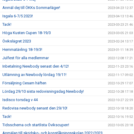
Anmäl dej till ÖKKs Sommarläger!
2023-04-23 12:37
Isgala 6-7/5 2023!
2023-04-13 13:46
Tack!
2023-03-23 21:46
Höga Kusten Cupen 18-19/3
2023-03-05 21:03
Övikslägret 2023
2023-02-24 13:17
Hemmatävling 18-19/3!
2023-01-11 18:39
Julfest för alla medlemmar
2022-12-08 17:21
Inbetalning Newbody senast den 4/12!
2022-11-23 23:16
Utlämning av Newbody lördag 19/11!
2022-11-17 09:02
Försäljning Cesam häften
2022-10-29 17:07
Lördag 29/10 sista redovisningsdag Newbody!
2022-10-28 17:18
Isdisco torsdag v 44
2022-10-27 22:59
Redovisa newbody senast den 29/10!
2022-10-18 18:20
Tack!
2022-10-16 19:52
Tidsschema och startlista Övikscupen!
2022-10-05 23:18
Anmälan till skridsko- och konståkningsskolan 2022/2023