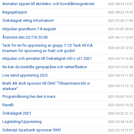
Anmälan öppen till skridsko- och konståkningsskola!
2021-08-24 13:57
Bagageloppis
2021-08-22 19:33
Övikslägret viktig information!
2021-07-20 17:49
Inbjudan grundkurs 7-8 augusti
2021-07-05 20:09
Årsmöte den 22/7 kl 20.00
2021-06-17 12:49
Tack för en fin uppvisning av grupp 7-12! Tack till ICA
2021-03-20 12:52
Kvantum för sponsring av frukt och godis!
Inbjudan och anmälan till Övikslägret v30 o v31 2021
2021-03-19 16:00
Nu kan du beställa gympapåse och vattenflaskor
2021-03-19 07:38
Live sänd uppvisning 20/3.
2021-03-15 11:03
Brath AB stolt sponsor till ÖKK! "Tillsammans blir vi
2021-03-13 16:13
starkare"
Programåkning live den 6 mars
2021-03-03 19:01
Ravelli
2021-03-02 19:23
Övikslägret 2021
2021-02-22 21:15
Lagtävling/Uppvisning
2021-02-18 14:05
Sidensjö Sparbank sponsrar ÖKK!
2021-02-14 21:07