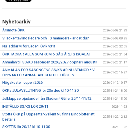
Nyhetsarkiv
Årsmöte ÖKK
2026-06-09 21:23
Vi söker tävlingsledare och FS managers - är det du?
2026-06-02 08:25
Nu laddar vi för Läger i Övik v31!
2026-05-25 22:05
ÖKK TACKAR ALLA SOM KOM o SÅG ÅRETS ISGALA!
2026-05-25 21:54
Anmälan till SS/KS säsongen 2026/2027 öppnar i augusti!
2026-05-25 21:17
ANMÄLAN FÖR SÄSONGENS SS/KS ÄR NU STÄNGD * VI
2026-01-25 16:27
ÖPPNAR FÖR ANMÄLAN IGEN TILL HÖSTEN
Högakusten cupen 2026
2026-01-12 10:57
ÖKKs JULAVSLUTNING lör 20e dec kl 10-11.30
2025-11-24 18:00
Julklappserbjudande från Stadium! Gäller 25/11-11/12
2025-11-24 15:00
INSTÄLLD SS/KS LÖR 29/11
2025-11-23
Stötta ÖKK på Uppesittarkvällen! Nu finns Bingolotter att
2025-11-22 12:12
beställa.
SKYTTIS lör 20/12 kl 10-11.30
2025-11-22