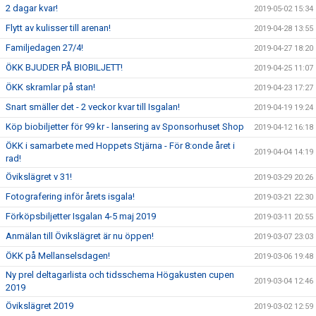
2 dagar kvar!
2019-05-02 15:34
Flytt av kulisser till arenan!
2019-04-28 13:55
Familjedagen 27/4!
2019-04-27 18:20
ÖKK BJUDER PÅ BIOBILJETT!
2019-04-25 11:07
ÖKK skramlar på stan!
2019-04-23 17:27
Snart smäller det - 2 veckor kvar till Isgalan!
2019-04-19 19:24
Köp biobiljetter för 99 kr - lansering av Sponsorhuset Shop
2019-04-12 16:18
ÖKK i samarbete med Hoppets Stjärna - För 8:onde året i
2019-04-04 14:19
rad!
Övikslägret v 31!
2019-03-29 20:26
Fotografering inför årets isgala!
2019-03-21 22:30
Förköpsbiljetter Isgalan 4-5 maj 2019
2019-03-11 20:55
Anmälan till Övikslägret är nu öppen!
2019-03-07 23:03
ÖKK på Mellanselsdagen!
2019-03-06 19:48
Ny prel deltagarlista och tidsschema Högakusten cupen
2019-03-04 12:46
2019
Övikslägret 2019
2019-03-02 12:59