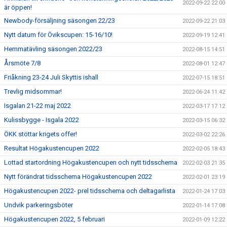
2022-09-22 22:00
är öppen!
Newbody-försäljning säsongen 22/23
2022-09-22 21:03
Nytt datum för Övikscupen: 15-16/10!
2022-09-19 12:41
Hemmatävling säsongen 2022/23
2022-08-15 14:51
Årsmöte 7/8
2022-08-01 12:47
Friåkning 23-24 Juli Skyttis ishall
2022-07-15 18:51
Trevlig midsommar!
2022-06-24 11:42
Isgalan 21-22 maj 2022
2022-03-17 17:12
Kulissbygge - Isgala 2022
2022-03-15 06:32
ÖKK stöttar krigets offer!
2022-03-02 22:26
Resultat Högakustencupen 2022
2022-02-05 18:43
Lottad startordning Högakustencupen och nytt tidsschema
2022-02-03 21:35
Nytt förändrat tidsschema Högakustencupen 2022
2022-02-01 23:19
Högakustencupen 2022- prel tidsschema och deltagarlista
2022-01-24 17:03
Undvik parkeringsböter
2022-01-14 17:08
Högakustencupen 2022, 5 februari
2022-01-09 12:22