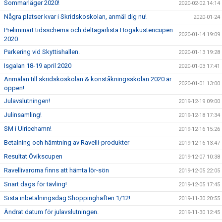
Sommarläger 2020!
2020-02-02 14:14
Några platser kvar i Skridskoskolan, anmäl dig nu!
2020-01-24
Preliminärt tidsschema och deltagarlista Högakustencupen
2020-01-14 19:09
2020
Parkering vid Skyttishallen.
2020-01-13 19:28
Isgalan 18-19 april 2020
2020-01-03 17:41
Anmälan till skridskoskolan & konståkningsskolan 2020 är
2020-01-01 13:00
öppen!
Julavslutningen!
2019-12-19 09:00
Julinsamling!
2019-12-18 17:34
SM i Ulricehamn!
2019-12-16 15:26
Betalning och hämtning av Ravelli-produkter
2019-12-16 13:47
Resultat Övikscupen
2019-12-07 10:38
Ravellivarorna finns att hämta lör-sön
2019-12-05 22:05
Snart dags för tävling!
2019-12-05 17:45
Sista inbetalningsdag Shoppinghäften 1/12!
2019-11-30 20:55
Ändrat datum för julavslutningen.
2019-11-30 12:45