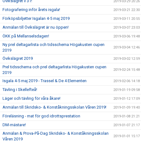
Övikslägret v 31!
2019-03-29 20:26
Fotografering inför årets isgala!
2019-03-21 22:30
Förköpsbiljetter Isgalan 4-5 maj 2019
2019-03-11 20:55
Anmälan till Övikslägret är nu öppen!
2019-03-07 23:03
ÖKK på Mellanselsdagen!
2019-03-06 19:48
Ny prel deltagarlista och tidsschema Högakusten cupen
2019-03-04 12:46
2019
Övikslägret 2019
2019-03-02 12:59
Prel tidsschema och prel deltagarlista Högakusten cupen
2019-02-24 15:48
2019
Isgala 4-5 maj 2019 - Trassel & De 4 Elementen
2019-02-06 14:18
Tävling i Skellefteå!
2019-01-19 09:58
Läger och tävling för våra åkare!
2019-01-12 17:09
Anmälan till Skridsko- & Konståkningsskolan Våren 2019!
2019-01-09 19:40
Föreläsning - mat för god idrottsprestation
2019-01-08 21:21
DM-mästare!
2019-01-07 21:17
Anmälan & Prova-På-Dag Skridsko- & Konståkningsskolan
2019-01-01 15:17
Våren 2019