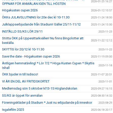
2026-01-25 16:27
ÖPPNAR FÖR ANMÄLAN IGEN TILL HÖSTEN
Högakusten cupen 2026
2026-01-12 10:57
ÖKKs JULAVSLUTNING lör 20e dec kl 10-11.30
2025-11-24 18:00
Julklappserbjudande från Stadium! Gäller 25/11-11/12
2025-11-24 15:00
INSTÄLLD SS/KS LÖR 29/11
2025-11-23
Stötta ÖKK på Uppesittarkvällen! Nu finns Bingolotter att
2025-11-22 12:12
beställa.
SKYTTIS lör 20/12 kl 10-11.30
2025-11-22
Save the date - Högakusten cupen 2026
2025-11-19 09:00
Äntligen hemmatävling! * Lör 7/2 * Höga Kusten Cupen * Skyttis
2025-11-18
Ishall
ÖKK bjuder in till Isdisco!
2025-11-07 20:51
VI ÄR EN DEL AV FRITIDSKORTET
2025-11-01
Medlemsdag sön 5 oktober kl13-15 Höglandskolan
2025-09-27 16:15
SS/KS är öppet för anmälan
2025-08-30 14:32
Föreningskläder på Stadium * Just nu erbjudande på inneskor
2025-08-29
Isgalefilm 2025
2025-06-18 20:17