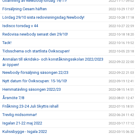
Utlämning av Newbody lördag 19/11!
2022-11-17 09:02
Försäljning Cesam häften
2022-10-29 17:07
Lördag 29/10 sista redovisningsdag Newbody!
2022-10-28 17:18
Isdisco torsdag v 44
2022-10-27 22:59
Redovisa newbody senast den 29/10!
2022-10-18 18:20
Tack!
2022-10-16 19:52
Tidsschema och startlista Övikscupen!
2022-10-05 23:18
Anmälan till skridsko- och konståkningsskolan 2022/2023
2022-09-22 22:00
är öppen!
Newbody-försäljning säsongen 22/23
2022-09-22 21:03
Nytt datum för Övikscupen: 15-16/10!
2022-09-19 12:41
Hemmatävling säsongen 2022/23
2022-08-15 14:51
Årsmöte 7/8
2022-08-01 12:47
Friåkning 23-24 Juli Skyttis ishall
2022-07-15 18:51
Trevlig midsommar!
2022-06-24 11:42
Isgalan 21-22 maj 2022
2022-03-17 17:12
Kulissbygge - Isgala 2022
2022-03-15 06:32