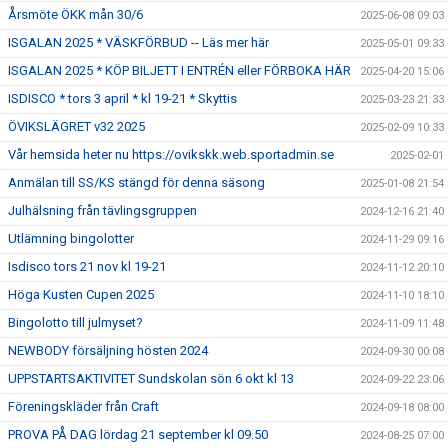
Årsmöte ÖKK mån 30/6
2025-06-08 09:03
ISGALAN 2025 * VÄSKFÖRBUD -- Läs mer här
2025-05-01 09:33
ISGALAN 2025 * KÖP BILJETT I ENTRÉN eller FÖRBOKA HÄR
2025-04-20 15:06
ISDISCO * tors 3 april * kl 19-21 * Skyttis
2025-03-23 21:33
ÖVIKSLÄGRET v32 2025
2025-02-09 10:33
Vår hemsida heter nu https://ovikskk.web.sportadmin.se
2025-02-01
Anmälan till SS/KS stängd för denna säsong
2025-01-08 21:54
Julhälsning från tävlingsgruppen
2024-12-16 21:40
Utlämning bingolotter
2024-11-29 09:16
Isdisco tors 21 nov kl 19-21
2024-11-12 20:10
Höga Kusten Cupen 2025
2024-11-10 18:10
Bingolotto till julmyset?
2024-11-09 11:48
NEWBODY försäljning hösten 2024
2024-09-30 00:08
UPPSTARTSAKTIVITET Sundskolan sön 6 okt kl 13
2024-09-22 23:06
Föreningskläder från Craft
2024-09-18 08:00
PROVA PÅ DAG lördag 21 september kl 09.50
2024-08-25 07:00