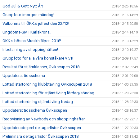
God Jul & Gott Nytt År!
2018-12-25 18:56
Gruppfoto imorgon måndag!
2018-12-16 14:29
Välkomna till ÖKK:s julfest den 22/12!
2018-12-15 20:58
Ungdoms-SM i Karlskrona!
2018-12-14 14:19
ÖKK:s bössa Musikhjälpen 2018!
2018-12-13 13:29
Inbetalning av shoppinghäften!
2018-12-10 19:27
Gruppfoto för alla våra konståkare v 51!
2018-12-09 17:57
Resultat för stjärnklasser, Övikscupen 2018
2018-12-02 09:49
Uppdaterat tidsschema
2018-12-01 09:00
Lottad startordning klubbtävling Övikscupen 2018
2018-11-30 21:35
Lottad startordning för stjärntävling lördag/söndag
2018-11-29 23:30
Lottad startordning stjärntävling fredag
2018-11-28 22:33
Uppdaterat tidsschema Övikscupen
2018-11-28 16:37
Redovisning av Newbody och shoppinghäften
2018-11-27 22:17
Uppdaterade prel deltagarlistor Övikscupen
2018-11-27 00:33
Preliminära deltagarlistor Övikscupen 2018
2018-11-23 11:42