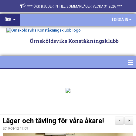
*** ÖKK BJUDER IN TILL SOMMARLÄGER VECKA 31 2026 ***
ÖKK
LOGGA IN
Örnsköldsviks Konståkningsklubb
HEM
NYHETER
FÖR ÅKARE & FÖRÄLDRAR
SPONSRA ÖKK
Läger och tävling för våra åkare!
<
>
BILDGALLERI
2019-01-12 17:09