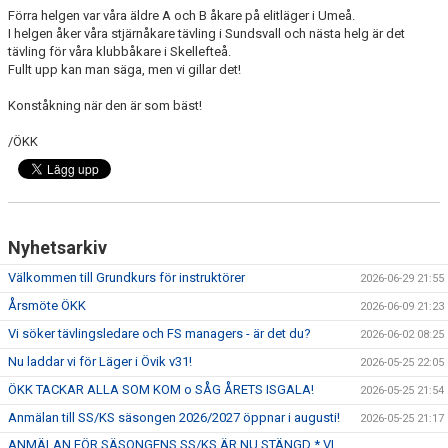
Förra helgen var våra äldre A och B åkare på elitläger i Umeå.
I helgen åker våra stjärnåkare tävling i Sundsvall och nästa helg är det
tävling för våra klubbåkare i Skellefteå.
Fullt upp kan man säga, men vi gillar det!
Konståkning när den är som bäst!
/ÖKK
Nyhetsarkiv
Välkommen till Grundkurs för instruktörer
2026-06-29 21:55
Årsmöte ÖKK
2026-06-09 21:23
Vi söker tävlingsledare och FS managers - är det du?
2026-06-02 08:25
Nu laddar vi för Läger i Övik v31!
2026-05-25 22:05
ÖKK TACKAR ALLA SOM KOM o SÅG ÅRETS ISGALA!
2026-05-25 21:54
Anmälan till SS/KS säsongen 2026/2027 öppnar i augusti!
2026-05-25 21:17
ANMÄLAN FÖR SÄSONGENS SS/KS ÄR NU STÄNGD * VI