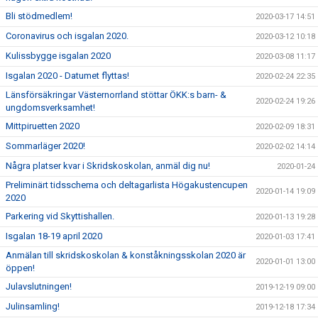
Bli stödmedlem!
2020-03-17 14:51
Coronavirus och isgalan 2020.
2020-03-12 10:18
Kulissbygge isgalan 2020
2020-03-08 11:17
Isgalan 2020 - Datumet flyttas!
2020-02-24 22:35
Länsförsäkringar Västernorrland stöttar ÖKK:s barn- &
2020-02-24 19:26
ungdomsverksamhet!
Mittpiruetten 2020
2020-02-09 18:31
Sommarläger 2020!
2020-02-02 14:14
Några platser kvar i Skridskoskolan, anmäl dig nu!
2020-01-24
Preliminärt tidsschema och deltagarlista Högakustencupen
2020-01-14 19:09
2020
Parkering vid Skyttishallen.
2020-01-13 19:28
Isgalan 18-19 april 2020
2020-01-03 17:41
Anmälan till skridskoskolan & konståkningsskolan 2020 är
2020-01-01 13:00
öppen!
Julavslutningen!
2019-12-19 09:00
Julinsamling!
2019-12-18 17:34