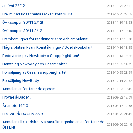
Julfest 22/12
2018-11-22 20:01
Preliminärt tidsschema Övikscupen 2018
2018-11-21 22:15
Övikscupen 30/11-2/12!
2018-11-19 15:23
Övikscupen 30/11-2/12
2018-11-17 15:45
Framkomlighet för räddningstjänst och ambulans!
2018-11-17 15:38
Några platser kvar i Konståknings- / Skridskoskolan!
2018-11-16 11:25
Redovisning av Newbody o Shoppinghäften!
2018-11-13 18:22
Hämtning Newbody och Cesamhäften
2018-11-05 14:01
Försäljning av Cesam shoppinghäfte!
2018-10-25 21:59
Försäljning NewBody!
2018-10-14 22:52
Anmälan är fortfarande öppen!
2018-10-03 13:45
Prova-På-Dagen!
2018-09-22 12:09
Årsmöte 14/10!
2018-09-17 12:38
PROVA-PÅ-DAGEN 22/9!
2018-08-25 21:42
Anmälan till Skridsko- & Konståkningsskolan är fortfarande
2018-08-06 20:18
ÖPPEN!