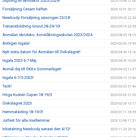
Slipning av skridskor 2023/2024!
2023-10-08 21:00
Försäljning Cesam häften
2023-10-01 20:11
Newbody-försäljning säsongen 23/24!
2023-09-25 22:20
Tränarutbildning Grund 28-29/10!
2023-09-19 23:39
Anmälan skridsko- konståkningsskolan 2023/2024
2023-08-23 18:15
Äntligen Isgala!
2023-05-05 19:39
Nytt sista datum för Anmälan till Övikslägret!
2023-04-30 15:16
Isgala 2023 6-7 Maj
2023-04-25 16:03
Anmäl dej till ÖKKs Sommarläger!
2023-04-23 12:37
Isgala 6-7/5 2023!
2023-04-13 13:46
Tack!
2023-03-23 21:46
Höga Kusten Cupen 18-19/3
2023-03-05 21:03
Övikslägret 2023
2023-02-24 13:17
Hemmatävling 18-19/3!
2023-01-11 18:39
Julfest för alla medlemmar
2022-12-08 17:21
Inbetalning Newbody senast den 4/12!
2022-11-23 23:16