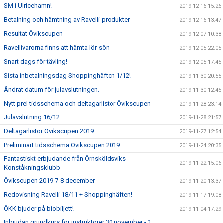
SM i Ulricehamn!
2019-12-16 15:26
Betalning och hämtning av Ravelli-produkter
2019-12-16 13:47
Resultat Övikscupen
2019-12-07 10:38
Ravellivarorna finns att hämta lör-sön
2019-12-05 22:05
Snart dags för tävling!
2019-12-05 17:45
Sista inbetalningsdag Shoppinghäften 1/12!
2019-11-30 20:55
Ändrat datum för julavslutningen.
2019-11-30 12:45
Nytt prel tidsschema och deltagarlistor Övikscupen
2019-11-28 23:14
Julavslutning 16/12
2019-11-28 21:57
Deltagarlistor Övikscupen 2019
2019-11-27 12:54
Preliminärt tidsschema Övikscupen 2019
2019-11-24 20:35
Fantastiskt erbjudande från Örnsköldsviks
2019-11-22 15:06
Konståkningsklubb
Övikscupen 2019 7-8 december
2019-11-20 13:37
Redovisning Ravelli 18/11 + Shoppinghäften!
2019-11-17 19:08
ÖKK bjuder på biobiljett!
2019-11-04 17:29
Inbjudan grundkurs för instruktörer 30 november - 1