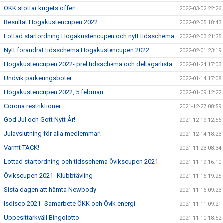
ÖKK stöttar krigets offer!
2022-03-02 22:26
Resultat Högakustencupen 2022
2022-02-05 18:43
Lottad startordning Högakustencupen och nytt tidsschema
2022-02-03 21:35
Nytt förändrat tidsschema Högakustencupen 2022
2022-02-01 23:19
Högakustencupen 2022- prel tidsschema och deltagarlista
2022-01-24 17:03
Undvik parkeringsböter
2022-01-14 17:08
Högakustencupen 2022, 5 februari
2022-01-09 12:22
Corona restriktioner
2021-12-27 08:59
God Jul och Gott Nytt År!
2021-12-19 12:56
Julavslutning för alla medlemmar!
2021-12-14 18:23
Varmt TACK!
2021-11-23 08:34
Lottad startordning och tidsschema Övikscupen 2021
2021-11-19 16:10
Övikscupen 2021- Klubbtävling
2021-11-16 19:25
Sista dagen att hämta Newbody
2021-11-16 09:23
Isdisco 2021- Samarbete ÖKK och Övik energi
2021-11-11 09:21
Uppesittarkväll Bingolotto
2021-11-10 18:52