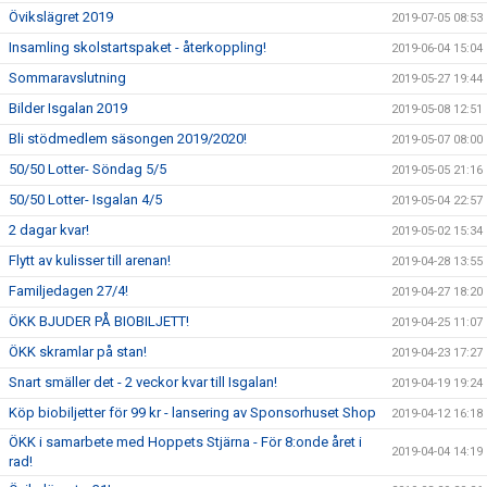
Övikslägret 2019
2019-07-05 08:53
Insamling skolstartspaket - återkoppling!
2019-06-04 15:04
Sommaravslutning
2019-05-27 19:44
Bilder Isgalan 2019
2019-05-08 12:51
Bli stödmedlem säsongen 2019/2020!
2019-05-07 08:00
50/50 Lotter- Söndag 5/5
2019-05-05 21:16
50/50 Lotter- Isgalan 4/5
2019-05-04 22:57
2 dagar kvar!
2019-05-02 15:34
Flytt av kulisser till arenan!
2019-04-28 13:55
Familjedagen 27/4!
2019-04-27 18:20
ÖKK BJUDER PÅ BIOBILJETT!
2019-04-25 11:07
ÖKK skramlar på stan!
2019-04-23 17:27
Snart smäller det - 2 veckor kvar till Isgalan!
2019-04-19 19:24
Köp biobiljetter för 99 kr - lansering av Sponsorhuset Shop
2019-04-12 16:18
ÖKK i samarbete med Hoppets Stjärna - För 8:onde året i
2019-04-04 14:19
rad!