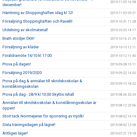
2019-11-03 16:58
december!
Hämtning av Shoppinghäften idag kl 12!
2019-11-03 09:21
Försäljning Shoppinghäften och Ravelli!
2019-10-31 11:28
Utdelning av skolmaterial!
2019-10-25 14:17
Brath stödjer ÖKK!
2019-10-16 21:29
Försäljning av kläder
2019-10-13 12:11
Föräldramöte 14/10 kl 17.00
2019-10-12 11:40
Prova på dagen!
2019-09-28 15:11
Försäljning 2019/2020
2019-09-22 14:50
Prova på dag & anmälan till skridskoskolan &
2019-09-13 18:22
konståkningsskolan
Prova på dag - 28/9 kl 10.00 Skyttis Ishall
2019-08-26 20:24
Anmälan till skridskoskolan & konståkningsskolan är
2019-08-12 23:06
öppen!
Stort tack Norrmejerier för sponsring av mjölk!
2019-08-02 14:14
Sista träningsdagen på lägret!
2019-08-02 12:58
Äntligen läger!
2019-07-21 19:18