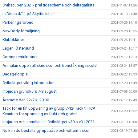
Övikscupen 2021- prel tidsschema och deltagarlista
2021-11-07 11:26
Is Disco 4/11 på Skyttis ishall!
2021-10-13 21:48
Parkeringsförbud
2021-09-29 14:18
NewBody försäljning
2021-09-28 10:35
Klubbkläder
2021-09-26 19:41
Läger i Östersund
2021-09-24 10:17
Corona restriktioner
2021-09-17 12:13
Anmälan öppen till skridsko- och konståkningsskola!
2021-08-24 13:57
Bagageloppis
2021-08-22 19:33
Övikslägret viktig information!
2021-07-20 17:49
Inbjudan grundkurs 7-8 augusti
2021-07-05 20:09
Årsmöte den 22/7 kl 20.00
2021-06-17 12:49
Tack för en fin uppvisning av grupp 7-12! Tack till ICA
2021-03-20 12:52
Kvantum för sponsring av frukt och godis!
Inbjudan och anmälan till Övikslägret v30 o v31 2021
2021-03-19 16:00
Nu kan du beställa gympapåse och vattenflaskor
2021-03-19 07:38