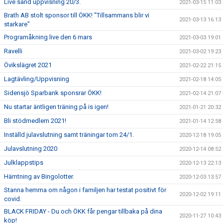
Live sänd uppvisning 20/3.
2021-03-15 11:03
Brath AB stolt sponsor till ÖKK! "Tillsammans blir vi
2021-03-13 16:13
starkare"
Programåkning live den 6 mars
2021-03-03 19:01
Ravelli
2021-03-02 19:23
Övikslägret 2021
2021-02-22 21:15
Lagtävling/Uppvisning
2021-02-18 14:05
Sidensjö Sparbank sponsrar ÖKK!
2021-02-14 21:07
Nu startar äntligen träning på is igen!
2021-01-21 20:32
Bli stödmedlem 2021!
2021-01-14 12:58
Inställd julavslutning samt träningar tom 24/1.
2020-12-18 19:05
Julavslutning 2020
2020-12-14 08:52
Julklappstips
2020-12-13 22:13
Hämtning av Bingolotter.
2020-12-03 13:57
Stanna hemma om någon i familjen har testat positivt för
2020-12-02 19:11
covid.
BLACK FRIDAY - Du och ÖKK får pengar tillbaka på dina
2020-11-27 10:43
köp!