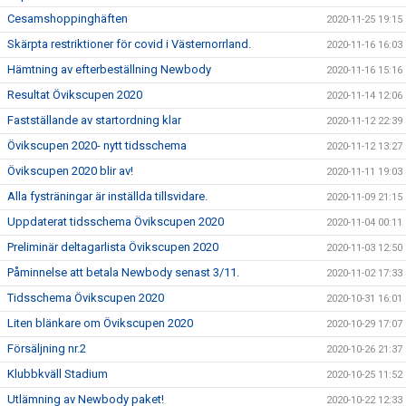
Cesamshoppinghäften
2020-11-25 19:15
Skärpta restriktioner för covid i Västernorrland.
2020-11-16 16:03
Hämtning av efterbeställning Newbody
2020-11-16 15:16
Resultat Övikscupen 2020
2020-11-14 12:06
Fastställande av startordning klar
2020-11-12 22:39
Övikscupen 2020- nytt tidsschema
2020-11-12 13:27
Övikscupen 2020 blir av!
2020-11-11 19:03
Alla fysträningar är inställda tillsvidare.
2020-11-09 21:15
Uppdaterat tidsschema Övikscupen 2020
2020-11-04 00:11
Preliminär deltagarlista Övikscupen 2020
2020-11-03 12:50
Påminnelse att betala Newbody senast 3/11.
2020-11-02 17:33
Tidsschema Övikscupen 2020
2020-10-31 16:01
Liten blänkare om Övikscupen 2020
2020-10-29 17:07
Försäljning nr.2
2020-10-26 21:37
Klubbkväll Stadium
2020-10-25 11:52
Utlämning av Newbody paket!
2020-10-22 12:33