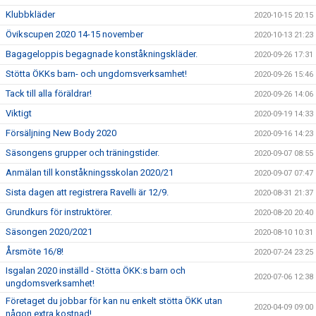
Klubbkläder
2020-10-15 20:15
Övikscupen 2020 14-15 november
2020-10-13 21:23
Bagageloppis begagnade konståkningskläder.
2020-09-26 17:31
Stötta ÖKKs barn- och ungdomsverksamhet!
2020-09-26 15:46
Tack till alla föräldrar!
2020-09-26 14:06
Viktigt
2020-09-19 14:33
Försäljning New Body 2020
2020-09-16 14:23
Säsongens grupper och träningstider.
2020-09-07 08:55
Anmälan till konståkningsskolan 2020/21
2020-09-07 07:47
Sista dagen att registrera Ravelli är 12/9.
2020-08-31 21:37
Grundkurs för instruktörer.
2020-08-20 20:40
Säsongen 2020/2021
2020-08-10 10:31
Årsmöte 16/8!
2020-07-24 23:25
Isgalan 2020 inställd - Stötta ÖKK:s barn och
2020-07-06 12:38
ungdomsverksamhet!
Företaget du jobbar för kan nu enkelt stötta ÖKK utan
2020-04-09 09:00
någon extra kostnad!