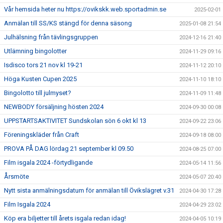
Vår hemsida heter nu https://ovikskk.web.sportadmin.se
2025-02-01
Anmälan till SS/KS stängd för denna säsong
2025-01-08 21:54
Julhälsning från tävlingsgruppen
2024-12-16 21:40
Utlämning bingolotter
2024-11-29 09:16
Isdisco tors 21 nov kl 19-21
2024-11-12 20:10
Höga Kusten Cupen 2025
2024-11-10 18:10
Bingolotto till julmyset?
2024-11-09 11:48
NEWBODY försäljning hösten 2024
2024-09-30 00:08
UPPSTARTSAKTIVITET Sundskolan sön 6 okt kl 13
2024-09-22 23:06
Föreningskläder från Craft
2024-09-18 08:00
PROVA PÅ DAG lördag 21 september kl 09.50
2024-08-25 07:00
Film isgala 2024 -förtydligande
2024-05-14 11:56
Årsmöte
2024-05-07 20:40
Nytt sista anmälningsdatum för anmälan till Övikslägret v.31
2024-04-30 17:28
Film Isgala 2024
2024-04-29 23:02
Köp era biljetter till årets isgala redan idag!
2024-04-05 10:19