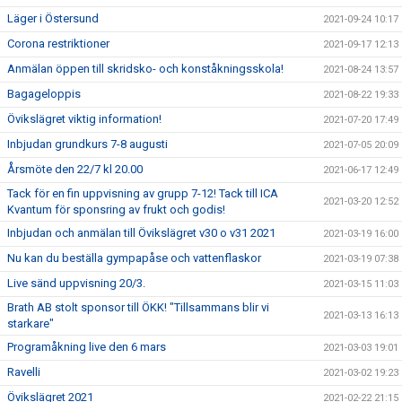
Läger i Östersund
2021-09-24 10:17
Corona restriktioner
2021-09-17 12:13
Anmälan öppen till skridsko- och konståkningsskola!
2021-08-24 13:57
Bagageloppis
2021-08-22 19:33
Övikslägret viktig information!
2021-07-20 17:49
Inbjudan grundkurs 7-8 augusti
2021-07-05 20:09
Årsmöte den 22/7 kl 20.00
2021-06-17 12:49
Tack för en fin uppvisning av grupp 7-12! Tack till ICA
2021-03-20 12:52
Kvantum för sponsring av frukt och godis!
Inbjudan och anmälan till Övikslägret v30 o v31 2021
2021-03-19 16:00
Nu kan du beställa gympapåse och vattenflaskor
2021-03-19 07:38
Live sänd uppvisning 20/3.
2021-03-15 11:03
Brath AB stolt sponsor till ÖKK! "Tillsammans blir vi
2021-03-13 16:13
starkare"
Programåkning live den 6 mars
2021-03-03 19:01
Ravelli
2021-03-02 19:23
Övikslägret 2021
2021-02-22 21:15