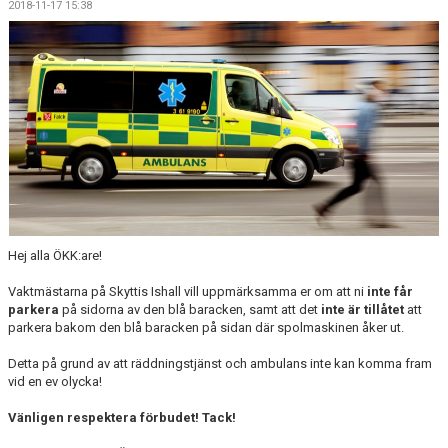
2018-11-17 15:38
DOKUMENT
Hej alla ÖKK:are!
Vaktmästarna på Skyttis Ishall vill uppmärksamma er om att ni
inte får
parkera
på sidorna av den blå baracken, samt att det
inte är tillåtet
att
parkera bakom den blå baracken på sidan där spolmaskinen åker ut.
Detta på grund av att räddningstjänst och ambulans inte kan komma fram
vid en ev olycka!
Vänligen respektera förbudet! Tack!