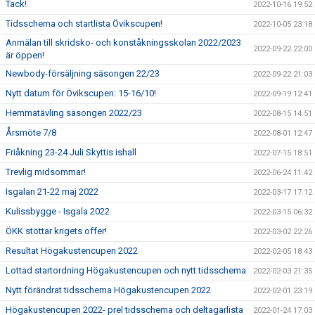
Tack!
2022-10-16 19:52
Tidsschema och startlista Övikscupen!
2022-10-05 23:18
Anmälan till skridsko- och konståkningsskolan 2022/2023
2022-09-22 22:00
är öppen!
Newbody-försäljning säsongen 22/23
2022-09-22 21:03
Nytt datum för Övikscupen: 15-16/10!
2022-09-19 12:41
Hemmatävling säsongen 2022/23
2022-08-15 14:51
Årsmöte 7/8
2022-08-01 12:47
Friåkning 23-24 Juli Skyttis ishall
2022-07-15 18:51
Trevlig midsommar!
2022-06-24 11:42
Isgalan 21-22 maj 2022
2022-03-17 17:12
Kulissbygge - Isgala 2022
2022-03-15 06:32
ÖKK stöttar krigets offer!
2022-03-02 22:26
Resultat Högakustencupen 2022
2022-02-05 18:43
Lottad startordning Högakustencupen och nytt tidsschema
2022-02-03 21:35
Nytt förändrat tidsschema Högakustencupen 2022
2022-02-01 23:19
Högakustencupen 2022- prel tidsschema och deltagarlista
2022-01-24 17:03