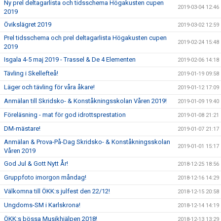
Ny prel deltagarlista och tidsschema Högakusten cupen
2019-03-04 12:46
2019
Övikslägret 2019
2019-03-02 12:59
Prel tidsschema och prel deltagarlista Högakusten cupen
2019-02-24 15:48
2019
Isgala 4-5 maj 2019 - Trassel & De 4 Elementen
2019-02-06 14:18
Tävling i Skellefteå!
2019-01-19 09:58
Läger och tävling för våra åkare!
2019-01-12 17:09
Anmälan till Skridsko- & Konståkningsskolan Våren 2019!
2019-01-09 19:40
Föreläsning - mat för god idrottsprestation
2019-01-08 21:21
DM-mästare!
2019-01-07 21:17
Anmälan & Prova-På-Dag Skridsko- & Konståkningsskolan
2019-01-01 15:17
Våren 2019
God Jul & Gott Nytt År!
2018-12-25 18:56
Gruppfoto imorgon måndag!
2018-12-16 14:29
Välkomna till ÖKK:s julfest den 22/12!
2018-12-15 20:58
Ungdoms-SM i Karlskrona!
2018-12-14 14:19
ÖKK:s bössa Musikhjälpen 2018!
2018-12-13 13:29