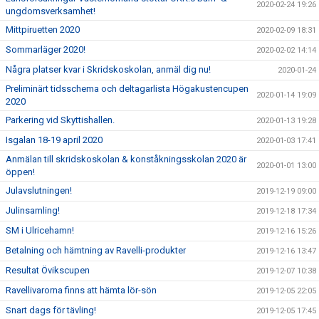
2020-02-24 19:26
ungdomsverksamhet!
Mittpiruetten 2020
2020-02-09 18:31
Sommarläger 2020!
2020-02-02 14:14
Några platser kvar i Skridskoskolan, anmäl dig nu!
2020-01-24
Preliminärt tidsschema och deltagarlista Högakustencupen
2020-01-14 19:09
2020
Parkering vid Skyttishallen.
2020-01-13 19:28
Isgalan 18-19 april 2020
2020-01-03 17:41
Anmälan till skridskoskolan & konståkningsskolan 2020 är
2020-01-01 13:00
öppen!
Julavslutningen!
2019-12-19 09:00
Julinsamling!
2019-12-18 17:34
SM i Ulricehamn!
2019-12-16 15:26
Betalning och hämtning av Ravelli-produkter
2019-12-16 13:47
Resultat Övikscupen
2019-12-07 10:38
Ravellivarorna finns att hämta lör-sön
2019-12-05 22:05
Snart dags för tävling!
2019-12-05 17:45