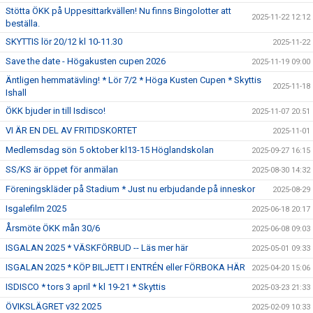
Stötta ÖKK på Uppesittarkvällen! Nu finns Bingolotter att
2025-11-22 12:12
beställa.
SKYTTIS lör 20/12 kl 10-11.30
2025-11-22
Save the date - Högakusten cupen 2026
2025-11-19 09:00
Äntligen hemmatävling! * Lör 7/2 * Höga Kusten Cupen * Skyttis
2025-11-18
Ishall
ÖKK bjuder in till Isdisco!
2025-11-07 20:51
VI ÄR EN DEL AV FRITIDSKORTET
2025-11-01
Medlemsdag sön 5 oktober kl13-15 Höglandskolan
2025-09-27 16:15
SS/KS är öppet för anmälan
2025-08-30 14:32
Föreningskläder på Stadium * Just nu erbjudande på inneskor
2025-08-29
Isgalefilm 2025
2025-06-18 20:17
Årsmöte ÖKK mån 30/6
2025-06-08 09:03
ISGALAN 2025 * VÄSKFÖRBUD -- Läs mer här
2025-05-01 09:33
ISGALAN 2025 * KÖP BILJETT I ENTRÉN eller FÖRBOKA HÄR
2025-04-20 15:06
ISDISCO * tors 3 april * kl 19-21 * Skyttis
2025-03-23 21:33
ÖVIKSLÄGRET v32 2025
2025-02-09 10:33