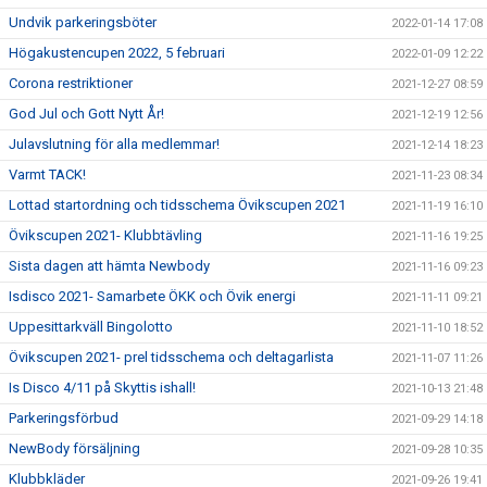
Undvik parkeringsböter
2022-01-14 17:08
Högakustencupen 2022, 5 februari
2022-01-09 12:22
Corona restriktioner
2021-12-27 08:59
God Jul och Gott Nytt År!
2021-12-19 12:56
Julavslutning för alla medlemmar!
2021-12-14 18:23
Varmt TACK!
2021-11-23 08:34
Lottad startordning och tidsschema Övikscupen 2021
2021-11-19 16:10
Övikscupen 2021- Klubbtävling
2021-11-16 19:25
Sista dagen att hämta Newbody
2021-11-16 09:23
Isdisco 2021- Samarbete ÖKK och Övik energi
2021-11-11 09:21
Uppesittarkväll Bingolotto
2021-11-10 18:52
Övikscupen 2021- prel tidsschema och deltagarlista
2021-11-07 11:26
Is Disco 4/11 på Skyttis ishall!
2021-10-13 21:48
Parkeringsförbud
2021-09-29 14:18
NewBody försäljning
2021-09-28 10:35
Klubbkläder
2021-09-26 19:41