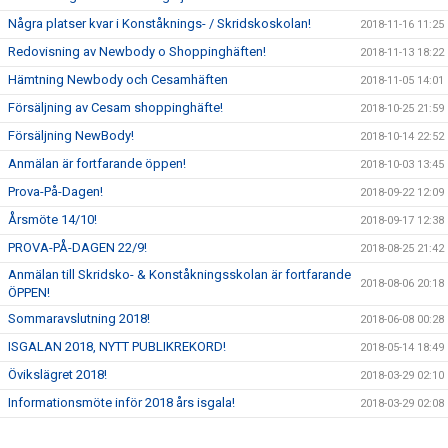
Några platser kvar i Konståknings- / Skridskoskolan!
2018-11-16 11:25
Redovisning av Newbody o Shoppinghäften!
2018-11-13 18:22
Hämtning Newbody och Cesamhäften
2018-11-05 14:01
Försäljning av Cesam shoppinghäfte!
2018-10-25 21:59
Försäljning NewBody!
2018-10-14 22:52
Anmälan är fortfarande öppen!
2018-10-03 13:45
Prova-På-Dagen!
2018-09-22 12:09
Årsmöte 14/10!
2018-09-17 12:38
PROVA-PÅ-DAGEN 22/9!
2018-08-25 21:42
Anmälan till Skridsko- & Konståkningsskolan är fortfarande
2018-08-06 20:18
ÖPPEN!
Sommaravslutning 2018!
2018-06-08 00:28
ISGALAN 2018, NYTT PUBLIKREKORD!
2018-05-14 18:49
Övikslägret 2018!
2018-03-29 02:10
Informationsmöte inför 2018 års isgala!
2018-03-29 02:08
Flowin - 10% Rabatt!
2018-03-29 02:05