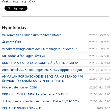
/Vaktmästarna gm ÖKK.
Nyhetsarkiv
Välkommen till Grundkurs för instruktörer
2026-06-29 21:55
Årsmöte ÖKK
2026-06-09 21:23
Vi söker tävlingsledare och FS managers - är det du?
2026-06-02 08:25
Nu laddar vi för Läger i Övik v31!
2026-05-25 22:05
ÖKK TACKAR ALLA SOM KOM o SÅG ÅRETS ISGALA!
2026-05-25 21:54
Anmälan till SS/KS säsongen 2026/2027 öppnar i augusti!
2026-05-25 21:17
ANMÄLAN FÖR SÄSONGENS SS/KS ÄR NU STÄNGD * VI
2026-01-25 16:27
ÖPPNAR FÖR ANMÄLAN IGEN TILL HÖSTEN
Högakusten cupen 2026
2026-01-12 10:57
ÖKKs JULAVSLUTNING lör 20e dec kl 10-11.30
2025-11-24 18:00
Julklappserbjudande från Stadium! Gäller 25/11-11/12
2025-11-24 15:00
INSTÄLLD SS/KS LÖR 29/11
2025-11-23