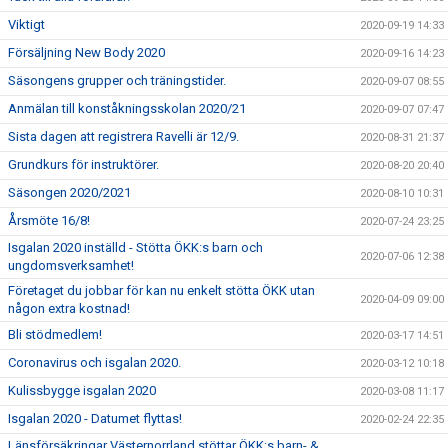
Viktigt
2020-09-19 14:33
Försäljning New Body 2020
2020-09-16 14:23
Säsongens grupper och träningstider.
2020-09-07 08:55
Anmälan till konståkningsskolan 2020/21
2020-09-07 07:47
Sista dagen att registrera Ravelli är 12/9.
2020-08-31 21:37
Grundkurs för instruktörer.
2020-08-20 20:40
Säsongen 2020/2021
2020-08-10 10:31
Årsmöte 16/8!
2020-07-24 23:25
Isgalan 2020 inställd - Stötta ÖKK:s barn och
2020-07-06 12:38
ungdomsverksamhet!
Företaget du jobbar för kan nu enkelt stötta ÖKK utan
2020-04-09 09:00
någon extra kostnad!
Bli stödmedlem!
2020-03-17 14:51
Coronavirus och isgalan 2020.
2020-03-12 10:18
Kulissbygge isgalan 2020
2020-03-08 11:17
Isgalan 2020 - Datumet flyttas!
2020-02-24 22:35
Länsförsäkringar Västernorrland stöttar ÖKK:s barn- &