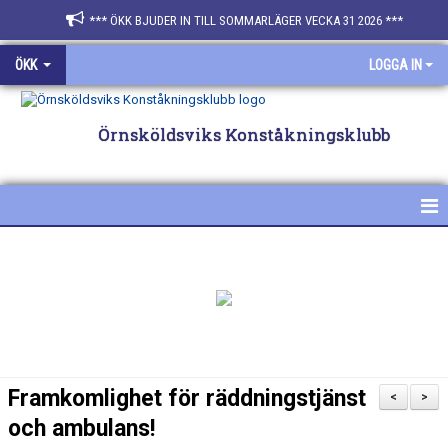
*** ÖKK BJUDER IN TILL SOMMARLÄGER VECKA 31 2026 ***
ÖKK
LOGGA IN
Örnsköldsviks Konståkningsklubb
HEM
NYHETER
FÖR ÅKARE & FÖRÄLDRAR
SPONSRA ÖKK
Framkomlighet för räddningstjänst
<
>
BILDGALLERI
och ambulans!