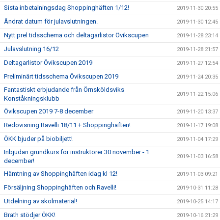
Sista inbetalningsdag Shoppinghäften 1/12!
2019-11-30 20:55
Ändrat datum för julavslutningen.
2019-11-30 12:45
Nytt prel tidsschema och deltagarlistor Övikscupen
2019-11-28 23:14
Julavslutning 16/12
2019-11-28 21:57
Deltagarlistor Övikscupen 2019
2019-11-27 12:54
Preliminärt tidsschema Övikscupen 2019
2019-11-24 20:35
Fantastiskt erbjudande från Örnsköldsviks
2019-11-22 15:06
Konståkningsklubb
Övikscupen 2019 7-8 december
2019-11-20 13:37
Redovisning Ravelli 18/11 + Shoppinghäften!
2019-11-17 19:08
ÖKK bjuder på biobiljett!
2019-11-04 17:29
Inbjudan grundkurs för instruktörer 30 november - 1
2019-11-03 16:58
december!
Hämtning av Shoppinghäften idag kl 12!
2019-11-03 09:21
Försäljning Shoppinghäften och Ravelli!
2019-10-31 11:28
Utdelning av skolmaterial!
2019-10-25 14:17
Brath stödjer ÖKK!
2019-10-16 21:29