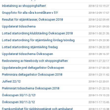
Inbetalning av shoppinghäften!
2018-12-10 19:27
Gruppfoto för alla våra konståkare v 51!
2018-12-09 17:57
Resultat för stjärnklasser, Övikscupen 2018
2018-12-02 09:49
Uppdaterat tidsschema
2018-12-01 09:00
Lottad startordning klubbtävling Övikscupen 2018
2018-11-30 21:35
Lottad startordning för stjärntävling lördag/söndag
2018-11-29 23:30
Lottad startordning stjärntävling fredag
2018-11-28 22:33
Uppdaterat tidsschema Övikscupen
2018-11-28 16:37
Redovisning av Newbody och shoppinghäften
2018-11-27 22:17
Uppdaterade prel deltagarlistor Övikscupen
2018-11-27 00:33
Preliminära deltagarlistor Övikscupen 2018
2018-11-23 11:42
Julfest 22/12
2018-11-22 20:01
Preliminärt tidsschema Övikscupen 2018
2018-11-21 22:15
Övikscupen 30/11-2/12!
2018-11-19 15:23
Övikscupen 30/11-2/12
2018-11-17 15:45
Framkomlighet för räddningstjänst och ambulans!
2018-11-17 15:38