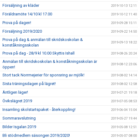
Försäljning av kläder
2019-10-13 12:11
Föräldramöte 14/10 kl 17.00
2019-10-12 11:40
Prova på dagen!
2019-09-28 15:11
Försäljning 2019/2020
2019-09-22 14:50
Prova på dag & anmälan till skridskoskolan &
2019-09-13 18:22
konståkningsskolan
Prova på dag - 28/9 kl 10.00 Skyttis Ishall
2019-08-26 20:24
Anmälan till skridskoskolan & konståkningsskolan är
2019-08-12 23:06
öppen!
Stort tack Norrmejerier för sponsring av mjölk!
2019-08-02 14:14
Sista träningsdagen på lägret!
2019-08-02 12:58
Äntligen läger!
2019-07-21 19:18
Övikslägret 2019
2019-07-05 08:53
Insamling skolstartspaket - återkoppling!
2019-06-04 15:04
Sommaravslutning
2019-05-27 19:44
Bilder Isgalan 2019
2019-05-08 12:51
Bli stödmedlem säsongen 2019/2020!
2019-05-07 08:00