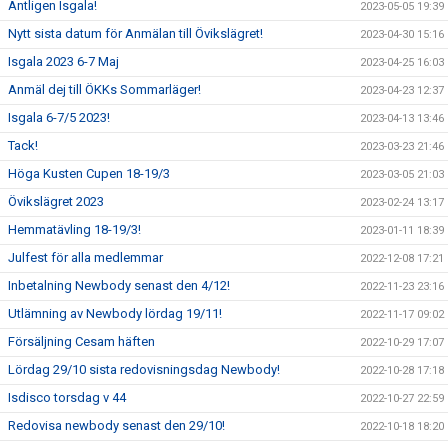
Äntligen Isgala!
2023-05-05 19:39
Nytt sista datum för Anmälan till Övikslägret!
2023-04-30 15:16
Isgala 2023 6-7 Maj
2023-04-25 16:03
Anmäl dej till ÖKKs Sommarläger!
2023-04-23 12:37
Isgala 6-7/5 2023!
2023-04-13 13:46
Tack!
2023-03-23 21:46
Höga Kusten Cupen 18-19/3
2023-03-05 21:03
Övikslägret 2023
2023-02-24 13:17
Hemmatävling 18-19/3!
2023-01-11 18:39
Julfest för alla medlemmar
2022-12-08 17:21
Inbetalning Newbody senast den 4/12!
2022-11-23 23:16
Utlämning av Newbody lördag 19/11!
2022-11-17 09:02
Försäljning Cesam häften
2022-10-29 17:07
Lördag 29/10 sista redovisningsdag Newbody!
2022-10-28 17:18
Isdisco torsdag v 44
2022-10-27 22:59
Redovisa newbody senast den 29/10!
2022-10-18 18:20