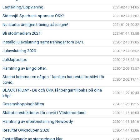
Lagtävling/Uppvisning
2021-02-18 14:05
Sidensjö Sparbank sponsrar ÖKK!
2021-02-14 21:07
Nu startar äntligen träning på is igen!
2021-01-21 20:32
Bli stödmedlem 2021!
2021-01-14 12:58
Inställd julavslutning samt träningar tom 24/1.
2020-12-18 19:05
Julavslutning 2020
2020-12-14 08:52
Julklappstips
2020-12-13 22:13
Hämtning av Bingolotter.
2020-12-03 13:57
Stanna hemma om någon i familjen har testat positivt för
2020-12-02 19:11
covid.
BLACK FRIDAY - Du och ÖKK får pengar tillbaka på dina
2020-11-27 10:43
köp!
Cesamshoppinghäften
2020-11-25 19:15
Skärpta restriktioner för covid i Västernorrland.
2020-11-16 16:03
Hämtning av efterbeställning Newbody
2020-11-16 15:16
Resultat Övikscupen 2020
2020-11-14 12:06
Fastställande av startordning klar
2020-11-12 22:39