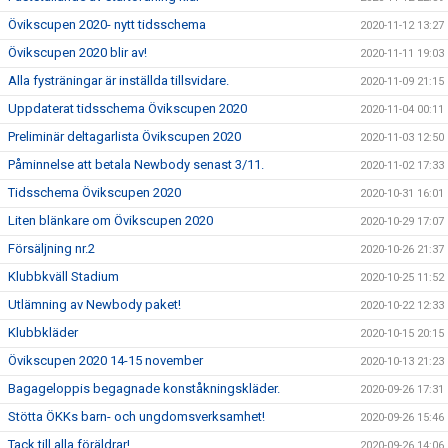
Övikscupen 2020- nytt tidsschema
2020-11-12 13:27
Övikscupen 2020 blir av!
2020-11-11 19:03
Alla fysträningar är inställda tillsvidare.
2020-11-09 21:15
Uppdaterat tidsschema Övikscupen 2020
2020-11-04 00:11
Preliminär deltagarlista Övikscupen 2020
2020-11-03 12:50
Påminnelse att betala Newbody senast 3/11.
2020-11-02 17:33
Tidsschema Övikscupen 2020
2020-10-31 16:01
Liten blänkare om Övikscupen 2020
2020-10-29 17:07
Försäljning nr.2
2020-10-26 21:37
Klubbkväll Stadium
2020-10-25 11:52
Utlämning av Newbody paket!
2020-10-22 12:33
Klubbkläder
2020-10-15 20:15
Övikscupen 2020 14-15 november
2020-10-13 21:23
Bagageloppis begagnade konståkningskläder.
2020-09-26 17:31
Stötta ÖKKs barn- och ungdomsverksamhet!
2020-09-26 15:46
Tack till alla föräldrar!
2020-09-26 14:06