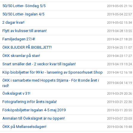
50/50 Lotter- Söndag 5/5
2019-05-05 21:16
50/50 Lotter- Isgalan 4/5
2019-05-04 22:57
2 dagar kvar!
2019-05-02 15:34
Flytt av kulisser till arenan!
2019-04-28 13:55
Familjedagen 27/4!
2019-04-27 18:20
ÖKK BJUDER PÅ BIOBILJETT!
2019-04-25 11:07
ÖKK skramlar på stan!
2019-04-23 17:27
Snart smäller det - 2 veckor kvar till Isgalan!
2019-04-19 19:24
Köp biobiljetter för 99 kr - lansering av Sponsorhuset Shop
2019-04-12 16:18
ÖKK i samarbete med Hoppets Stjärna - För 8:onde året i
2019-04-04 14:19
rad!
Övikslägret v 31!
2019-03-29 20:26
Fotografering inför årets isgala!
2019-03-21 22:30
Förköpsbiljetter Isgalan 4-5 maj 2019
2019-03-11 20:55
Anmälan till Övikslägret är nu öppen!
2019-03-07 23:03
ÖKK på Mellanselsdagen!
2019-03-06 19:48