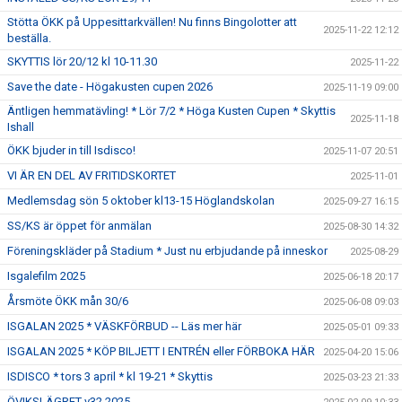
Stötta ÖKK på Uppesittarkvällen! Nu finns Bingolotter att
2025-11-22 12:12
beställa.
SKYTTIS lör 20/12 kl 10-11.30
2025-11-22
Save the date - Högakusten cupen 2026
2025-11-19 09:00
Äntligen hemmatävling! * Lör 7/2 * Höga Kusten Cupen * Skyttis
2025-11-18
Ishall
ÖKK bjuder in till Isdisco!
2025-11-07 20:51
VI ÄR EN DEL AV FRITIDSKORTET
2025-11-01
Medlemsdag sön 5 oktober kl13-15 Höglandskolan
2025-09-27 16:15
SS/KS är öppet för anmälan
2025-08-30 14:32
Föreningskläder på Stadium * Just nu erbjudande på inneskor
2025-08-29
Isgalefilm 2025
2025-06-18 20:17
Årsmöte ÖKK mån 30/6
2025-06-08 09:03
ISGALAN 2025 * VÄSKFÖRBUD -- Läs mer här
2025-05-01 09:33
ISGALAN 2025 * KÖP BILJETT I ENTRÉN eller FÖRBOKA HÄR
2025-04-20 15:06
ISDISCO * tors 3 april * kl 19-21 * Skyttis
2025-03-23 21:33
ÖVIKSLÄGRET v32 2025