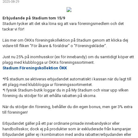
2025-08-29
DOKUMENT
Erbjudande på Stadium tom 15/9
Stadum tycker att det ska löna sig att vara föreningsmedlem och det
tackar vi för!
Läs mer om ÖKKs föreningskollektion på Stadium genom att klicka dej
vidare till fliken "För åkare & föräldrar" o "Föreningskläder".
Just nu 25% på inomhusskor (ex för innebandy) om du samtidigt köper ett
plagg med klubblogga ur ÖKKs föreningssortiment.
Stadium Föreningskollektion ÖKK
*På stadium.se aktiveras erbjudandet automatiskt i kassan när du lagt till
ett plagg med klubblogga ur föreningssortimentet.
*I fysisk Stadium-butik loggar du in på My Stadium och visar upp vilken
förening du stödjer för att erhålla rabatten på skorna.
När du stödjer din förening, behåller du din egen bonus, men ger 3% extra
till föreningen!
Erbjudandet gäller på ett par ordinarie prisade innebandyskor eller
handbollsskor, dock ej på produkter som är exkluderade från kampanjer.
Erbjudandet gäller ej i kombination med andra rabatter/erbjudanden eller