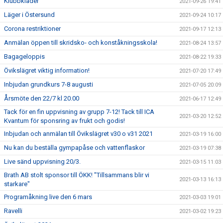
Klubbkläder
2021-09-26 19:41
Läger i Östersund
2021-09-24 10:17
Corona restriktioner
2021-09-17 12:13
Anmälan öppen till skridsko- och konståkningsskola!
2021-08-24 13:57
Bagageloppis
2021-08-22 19:33
Övikslägret viktig information!
2021-07-20 17:49
Inbjudan grundkurs 7-8 augusti
2021-07-05 20:09
Årsmöte den 22/7 kl 20.00
2021-06-17 12:49
Tack för en fin uppvisning av grupp 7-12! Tack till ICA
2021-03-20 12:52
Kvantum för sponsring av frukt och godis!
Inbjudan och anmälan till Övikslägret v30 o v31 2021
2021-03-19 16:00
Nu kan du beställa gympapåse och vattenflaskor
2021-03-19 07:38
Live sänd uppvisning 20/3.
2021-03-15 11:03
Brath AB stolt sponsor till ÖKK! "Tillsammans blir vi
2021-03-13 16:13
starkare"
Programåkning live den 6 mars
2021-03-03 19:01
Ravelli
2021-03-02 19:23