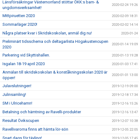
Länsförsäkringar Västernorrland stöttar ÖKK:s barn- &
2020-02-24 19:26
ungdomsverksamhet!
Mittpiruetten 2020
2020-02-09 18:31
Sommarläger 2020!
2020-02-02 14:14
Några platser kvar i Skridskoskolan, anmäl dig nu!
2020-01-24
Preliminärt tidsschema och deltagarlista Högakustencupen
2020-01-14 19:09
2020
Parkering vid Skyttishallen.
2020-01-13 19:28
Isgalan 18-19 april 2020
2020-01-03 17:41
Anmälan till skridskoskolan & konståkningsskolan 2020 är
2020-01-01 13:00
öppen!
Julavslutningen!
2019-12-19 09:00
Julinsamling!
2019-12-18 17:34
SM i Ulricehamn!
2019-12-16 15:26
Betalning och hämtning av Ravelli-produkter
2019-12-16 13:47
Resultat Övikscupen
2019-12-07 10:38
Ravellivarorna finns att hämta lör-sön
2019-12-05 22:05
Snart dags för tävling!
2019-12-05 17:45