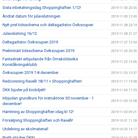
Sista inbetalningsdag Shoppinghäften 1/12!
2019-11-30 20:55
Ändrat datum för julavslutningen.
2019-11-30 12:45
Nytt prel tidsschema och deltagarlistor Övikscupen
2019-11-28 23:14
Julavslutning 16/12
2019-11-28 21:57
Deltagarlistor Övikscupen 2019
2019-11-27 12:54
Preliminärt tidsschema Övikscupen 2019
2019-11-24 20:35
Fantastiskt erbjudande från Örnsköldsviks
2019-11-22 15:06
Konståkningsklubb
Övikscupen 2019 7-8 december
2019-11-20 13:37
Redovisning Ravelli 18/11 + Shoppinghäften!
2019-11-17 19:08
ÖKK bjuder på biobiljett!
2019-11-04 17:29
Inbjudan grundkurs för instruktörer 30 november - 1
2019-11-03 16:58
december!
Hämtning av Shoppinghäften idag kl 12!
2019-11-03 09:21
Försäljning Shoppinghäften och Ravelli!
2019-10-31 11:28
Utdelning av skolmaterial!
2019-10-25 14:17
Brath stödjer ÖKK!
2019-10-16 21:29