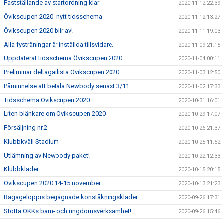
Fastställande av startordning klar
2020-11-12 22:39
Övikscupen 2020- nytt tidsschema
2020-11-12 13:27
Övikscupen 2020 blir av!
2020-11-11 19:03
Alla fysträningar är inställda tillsvidare.
2020-11-09 21:15
Uppdaterat tidsschema Övikscupen 2020
2020-11-04 00:11
Preliminär deltagarlista Övikscupen 2020
2020-11-03 12:50
Påminnelse att betala Newbody senast 3/11.
2020-11-02 17:33
Tidsschema Övikscupen 2020
2020-10-31 16:01
Liten blänkare om Övikscupen 2020
2020-10-29 17:07
Försäljning nr.2
2020-10-26 21:37
Klubbkväll Stadium
2020-10-25 11:52
Utlämning av Newbody paket!
2020-10-22 12:33
Klubbkläder
2020-10-15 20:15
Övikscupen 2020 14-15 november
2020-10-13 21:23
Bagageloppis begagnade konståkningskläder.
2020-09-26 17:31
Stötta ÖKKs barn- och ungdomsverksamhet!
2020-09-26 15:46