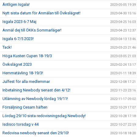
Äntligen Isgala!
2023-05-05 19:39
Nytt sista datum för Anmälan till Övikslägret!
2023-04-30 15:16
Isgala 2023 6-7 Maj
2023-04-25 16:03
Anmäl dej till ÖKKs Sommarläger!
2023-04-23 12:37
Isgala 6-7/5 2023!
2023-04-13 13:46
Tack!
2023-03-23 21:46
Höga Kusten Cupen 18-19/3
2023-03-05 21:03
Övikslägret 2023
2023-02-24 13:17
Hemmatävling 18-19/3!
2023-01-11 18:39
Julfest för alla medlemmar
2022-12-08 17:21
Inbetalning Newbody senast den 4/12!
2022-11-23 23:16
Utlämning av Newbody lördag 19/11!
2022-11-17 09:02
Försäljning Cesam häften
2022-10-29 17:07
Lördag 29/10 sista redovisningsdag Newbody!
2022-10-28 17:18
Isdisco torsdag v 44
2022-10-27 22:59
Redovisa newbody senast den 29/10!
2022-10-18 18:20