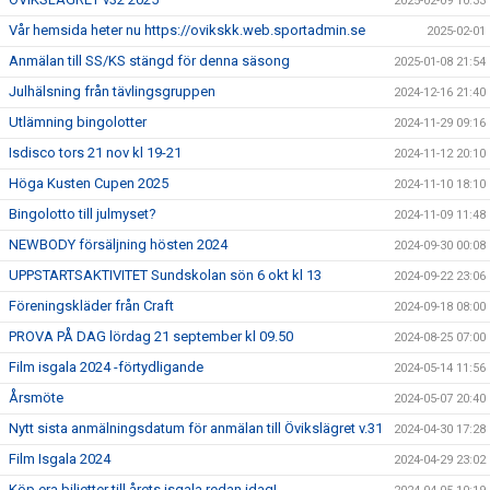
2025-02-09 10:33
Vår hemsida heter nu https://ovikskk.web.sportadmin.se
2025-02-01
Anmälan till SS/KS stängd för denna säsong
2025-01-08 21:54
Julhälsning från tävlingsgruppen
2024-12-16 21:40
Utlämning bingolotter
2024-11-29 09:16
Isdisco tors 21 nov kl 19-21
2024-11-12 20:10
Höga Kusten Cupen 2025
2024-11-10 18:10
Bingolotto till julmyset?
2024-11-09 11:48
NEWBODY försäljning hösten 2024
2024-09-30 00:08
UPPSTARTSAKTIVITET Sundskolan sön 6 okt kl 13
2024-09-22 23:06
Föreningskläder från Craft
2024-09-18 08:00
PROVA PÅ DAG lördag 21 september kl 09.50
2024-08-25 07:00
Film isgala 2024 -förtydligande
2024-05-14 11:56
Årsmöte
2024-05-07 20:40
Nytt sista anmälningsdatum för anmälan till Övikslägret v.31
2024-04-30 17:28
Film Isgala 2024
2024-04-29 23:02
Köp era biljetter till årets isgala redan idag!