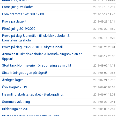
Försäljning av kläder
2019-10-13 12:11
Föräldramöte 14/10 kl 17.00
2019-10-12 11:40
Prova på dagen!
2019-09-28 15:11
Försäljning 2019/2020
2019-09-22 14:50
Prova på dag & anmälan till skridskoskolan &
2019-09-13 18:22
konståkningsskolan
Prova på dag - 28/9 kl 10.00 Skyttis Ishall
2019-08-26 20:24
Anmälan till skridskoskolan & konståkningsskolan är
2019-08-12 23:06
öppen!
Stort tack Norrmejerier för sponsring av mjölk!
2019-08-02 14:14
Sista träningsdagen på lägret!
2019-08-02 12:58
Äntligen läger!
2019-07-21 19:18
Övikslägret 2019
2019-07-05 08:53
Insamling skolstartspaket - återkoppling!
2019-06-04 15:04
Sommaravslutning
2019-05-27 19:44
Bilder Isgalan 2019
2019-05-08 12:51