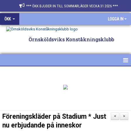
*** ÖKK BJUDER IN TILL SOMMARLÄGER VECKA 31 2026 ***
ÖKK
LOGGA IN
Örnsköldsviks Konståkningsklubb
HEM
NYHETER
FÖR ÅKARE & FÖRÄLDRAR
SPONSRA ÖKK
Föreningskläder på Stadium * Just
<
>
BILDGALLERI
nu erbjudande på inneskor