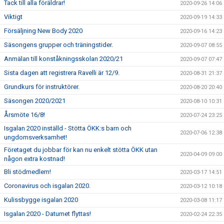
Tack till alla föräldrar!
2020-09-26 14:06
Viktigt
2020-09-19 14:33
Försäljning New Body 2020
2020-09-16 14:23
Säsongens grupper och träningstider.
2020-09-07 08:55
Anmälan till konståkningsskolan 2020/21
2020-09-07 07:47
Sista dagen att registrera Ravelli är 12/9.
2020-08-31 21:37
Grundkurs för instruktörer.
2020-08-20 20:40
Säsongen 2020/2021
2020-08-10 10:31
Årsmöte 16/8!
2020-07-24 23:25
Isgalan 2020 inställd - Stötta ÖKK:s barn och
2020-07-06 12:38
ungdomsverksamhet!
Företaget du jobbar för kan nu enkelt stötta ÖKK utan
2020-04-09 09:00
någon extra kostnad!
Bli stödmedlem!
2020-03-17 14:51
Coronavirus och isgalan 2020.
2020-03-12 10:18
Kulissbygge isgalan 2020
2020-03-08 11:17
Isgalan 2020 - Datumet flyttas!
2020-02-24 22:35