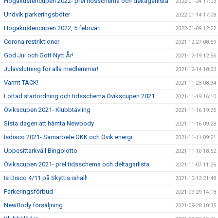
Högakustencupen 2022- prel tidsschema och deltagarlista
2022-01-24 17:03
Undvik parkeringsböter
2022-01-14 17:08
Högakustencupen 2022, 5 februari
2022-01-09 12:22
Corona restriktioner
2021-12-27 08:59
God Jul och Gott Nytt År!
2021-12-19 12:56
Julavslutning för alla medlemmar!
2021-12-14 18:23
Varmt TACK!
2021-11-23 08:34
Lottad startordning och tidsschema Övikscupen 2021
2021-11-19 16:10
Övikscupen 2021- Klubbtävling
2021-11-16 19:25
Sista dagen att hämta Newbody
2021-11-16 09:23
Isdisco 2021- Samarbete ÖKK och Övik energi
2021-11-11 09:21
Uppesittarkväll Bingolotto
2021-11-10 18:52
Övikscupen 2021- prel tidsschema och deltagarlista
2021-11-07 11:26
Is Disco 4/11 på Skyttis ishall!
2021-10-13 21:48
Parkeringsförbud
2021-09-29 14:18
NewBody försäljning
2021-09-28 10:35