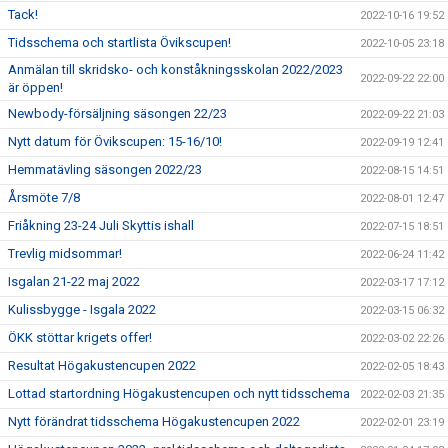
Tack!
2022-10-16 19:52
Tidsschema och startlista Övikscupen!
2022-10-05 23:18
Anmälan till skridsko- och konståkningsskolan 2022/2023
2022-09-22 22:00
är öppen!
Newbody-försäljning säsongen 22/23
2022-09-22 21:03
Nytt datum för Övikscupen: 15-16/10!
2022-09-19 12:41
Hemmatävling säsongen 2022/23
2022-08-15 14:51
Årsmöte 7/8
2022-08-01 12:47
Friåkning 23-24 Juli Skyttis ishall
2022-07-15 18:51
Trevlig midsommar!
2022-06-24 11:42
Isgalan 21-22 maj 2022
2022-03-17 17:12
Kulissbygge - Isgala 2022
2022-03-15 06:32
ÖKK stöttar krigets offer!
2022-03-02 22:26
Resultat Högakustencupen 2022
2022-02-05 18:43
Lottad startordning Högakustencupen och nytt tidsschema
2022-02-03 21:35
Nytt förändrat tidsschema Högakustencupen 2022
2022-02-01 23:19