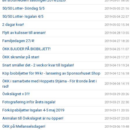
Bli stödmedlem säsongen 2019/2020!
2019-05-07 08:00
50/50 Lotter- Söndag 5/5
2019-05-05 21:16
50/50 Lotter- Isgalan 4/5
2019-05-04 22:57
2 dagar kvar!
2019-05-02 15:34
Flytt av kulisser till arenan!
2019-04-28 13:55
Familjedagen 27/4!
2019-04-27 18:20
ÖKK BJUDER PÅ BIOBILJETT!
2019-04-25 11:07
ÖKK skramlar på stan!
2019-04-23 17:27
Snart smäller det - 2 veckor kvar till Isgalan!
2019-04-19 19:24
Köp biobiljetter för 99 kr - lansering av Sponsorhuset Shop
2019-04-12 16:18
ÖKK i samarbete med Hoppets Stjärna - För 8:onde året i
2019-04-04 14:19
rad!
Övikslägret v 31!
2019-03-29 20:26
Fotografering inför årets isgala!
2019-03-21 22:30
Förköpsbiljetter Isgalan 4-5 maj 2019
2019-03-11 20:55
Anmälan till Övikslägret är nu öppen!
2019-03-07 23:03
ÖKK på Mellanselsdagen!
2019-03-06 19:48