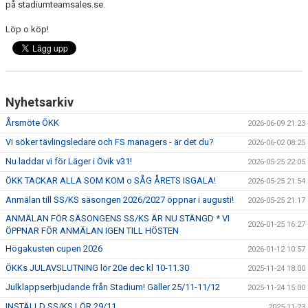
på stadiumteamsales.se.
Löp o köp!
Nyhetsarkiv
Årsmöte ÖKK
2026-06-09 21:23
Vi söker tävlingsledare och FS managers - är det du?
2026-06-02 08:25
Nu laddar vi för Läger i Övik v31!
2026-05-25 22:05
ÖKK TACKAR ALLA SOM KOM o SÅG ÅRETS ISGALA!
2026-05-25 21:54
Anmälan till SS/KS säsongen 2026/2027 öppnar i augusti!
2026-05-25 21:17
ANMÄLAN FÖR SÄSONGENS SS/KS ÄR NU STÄNGD * VI
2026-01-25 16:27
ÖPPNAR FÖR ANMÄLAN IGEN TILL HÖSTEN
Högakusten cupen 2026
2026-01-12 10:57
ÖKKs JULAVSLUTNING lör 20e dec kl 10-11.30
2025-11-24 18:00
Julklappserbjudande från Stadium! Gäller 25/11-11/12
2025-11-24 15:00
INSTÄLLD SS/KS LÖR 29/11
2025-11-23