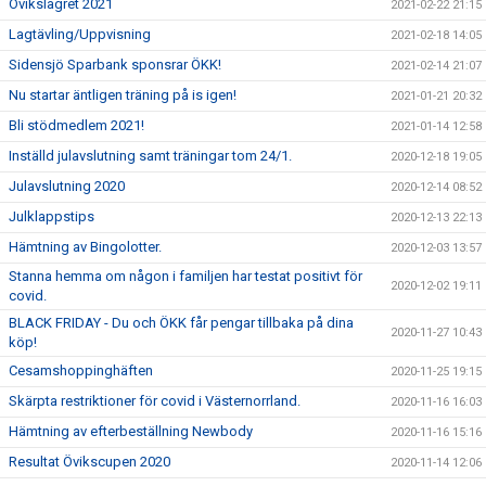
Övikslägret 2021
2021-02-22 21:15
Lagtävling/Uppvisning
2021-02-18 14:05
Sidensjö Sparbank sponsrar ÖKK!
2021-02-14 21:07
Nu startar äntligen träning på is igen!
2021-01-21 20:32
Bli stödmedlem 2021!
2021-01-14 12:58
Inställd julavslutning samt träningar tom 24/1.
2020-12-18 19:05
Julavslutning 2020
2020-12-14 08:52
Julklappstips
2020-12-13 22:13
Hämtning av Bingolotter.
2020-12-03 13:57
Stanna hemma om någon i familjen har testat positivt för
2020-12-02 19:11
covid.
BLACK FRIDAY - Du och ÖKK får pengar tillbaka på dina
2020-11-27 10:43
köp!
Cesamshoppinghäften
2020-11-25 19:15
Skärpta restriktioner för covid i Västernorrland.
2020-11-16 16:03
Hämtning av efterbeställning Newbody
2020-11-16 15:16
Resultat Övikscupen 2020
2020-11-14 12:06