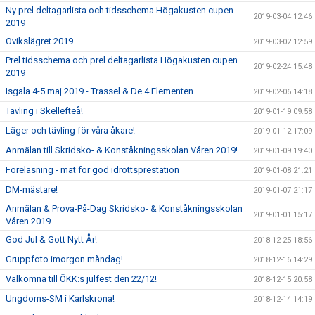
Ny prel deltagarlista och tidsschema Högakusten cupen
2019-03-04 12:46
2019
Övikslägret 2019
2019-03-02 12:59
Prel tidsschema och prel deltagarlista Högakusten cupen
2019-02-24 15:48
2019
Isgala 4-5 maj 2019 - Trassel & De 4 Elementen
2019-02-06 14:18
Tävling i Skellefteå!
2019-01-19 09:58
Läger och tävling för våra åkare!
2019-01-12 17:09
Anmälan till Skridsko- & Konståkningsskolan Våren 2019!
2019-01-09 19:40
Föreläsning - mat för god idrottsprestation
2019-01-08 21:21
DM-mästare!
2019-01-07 21:17
Anmälan & Prova-På-Dag Skridsko- & Konståkningsskolan
2019-01-01 15:17
Våren 2019
God Jul & Gott Nytt År!
2018-12-25 18:56
Gruppfoto imorgon måndag!
2018-12-16 14:29
Välkomna till ÖKK:s julfest den 22/12!
2018-12-15 20:58
Ungdoms-SM i Karlskrona!
2018-12-14 14:19