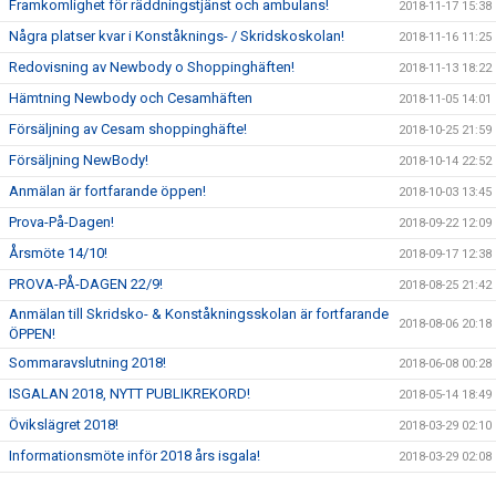
Framkomlighet för räddningstjänst och ambulans!
2018-11-17 15:38
Några platser kvar i Konståknings- / Skridskoskolan!
2018-11-16 11:25
Redovisning av Newbody o Shoppinghäften!
2018-11-13 18:22
Hämtning Newbody och Cesamhäften
2018-11-05 14:01
Försäljning av Cesam shoppinghäfte!
2018-10-25 21:59
Försäljning NewBody!
2018-10-14 22:52
Anmälan är fortfarande öppen!
2018-10-03 13:45
Prova-På-Dagen!
2018-09-22 12:09
Årsmöte 14/10!
2018-09-17 12:38
PROVA-PÅ-DAGEN 22/9!
2018-08-25 21:42
Anmälan till Skridsko- & Konståkningsskolan är fortfarande
2018-08-06 20:18
ÖPPEN!
Sommaravslutning 2018!
2018-06-08 00:28
ISGALAN 2018, NYTT PUBLIKREKORD!
2018-05-14 18:49
Övikslägret 2018!
2018-03-29 02:10
Informationsmöte inför 2018 års isgala!
2018-03-29 02:08
Flowin - 10% Rabatt!
2018-03-29 02:05