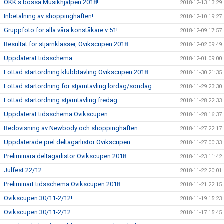
ÖKK:s bössa Musikhjälpen 2018!
2018-12-13 13:29
Inbetalning av shoppinghäften!
2018-12-10 19:27
Gruppfoto för alla våra konståkare v 51!
2018-12-09 17:57
Resultat för stjärnklasser, Övikscupen 2018
2018-12-02 09:49
Uppdaterat tidsschema
2018-12-01 09:00
Lottad startordning klubbtävling Övikscupen 2018
2018-11-30 21:35
Lottad startordning för stjärntävling lördag/söndag
2018-11-29 23:30
Lottad startordning stjärntävling fredag
2018-11-28 22:33
Uppdaterat tidsschema Övikscupen
2018-11-28 16:37
Redovisning av Newbody och shoppinghäften
2018-11-27 22:17
Uppdaterade prel deltagarlistor Övikscupen
2018-11-27 00:33
Preliminära deltagarlistor Övikscupen 2018
2018-11-23 11:42
Julfest 22/12
2018-11-22 20:01
Preliminärt tidsschema Övikscupen 2018
2018-11-21 22:15
Övikscupen 30/11-2/12!
2018-11-19 15:23
Övikscupen 30/11-2/12
2018-11-17 15:45