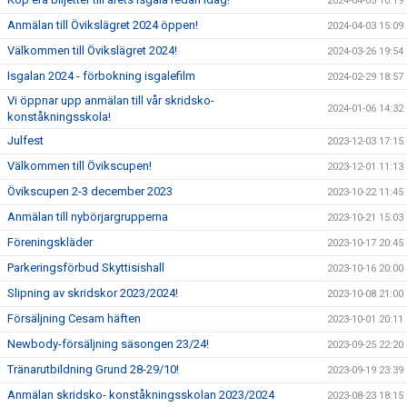
2024-04-05 10:19
Anmälan till Övikslägret 2024 öppen!
2024-04-03 15:09
Välkommen till Övikslägret 2024!
2024-03-26 19:54
Isgalan 2024 - förbokning isgalefilm
2024-02-29 18:57
Vi öppnar upp anmälan till vår skridsko-
2024-01-06 14:32
konståkningsskola!
Julfest
2023-12-03 17:15
Välkommen till Övikscupen!
2023-12-01 11:13
Övikscupen 2-3 december 2023
2023-10-22 11:45
Anmälan till nybörjargrupperna
2023-10-21 15:03
Föreningskläder
2023-10-17 20:45
Parkeringsförbud Skyttisishall
2023-10-16 20:00
Slipning av skridskor 2023/2024!
2023-10-08 21:00
Försäljning Cesam häften
2023-10-01 20:11
Newbody-försäljning säsongen 23/24!
2023-09-25 22:20
Tränarutbildning Grund 28-29/10!
2023-09-19 23:39
Anmälan skridsko- konståkningsskolan 2023/2024
2023-08-23 18:15