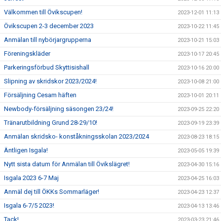
Välkommen till Övikscupen!
2023-12-01 11:13
Övikscupen 2-3 december 2023
2023-10-22 11:45
Anmälan till nybörjargrupperna
2023-10-21 15:03
Föreningskläder
2023-10-17 20:45
Parkeringsförbud Skyttisishall
2023-10-16 20:00
Slipning av skridskor 2023/2024!
2023-10-08 21:00
Försäljning Cesam häften
2023-10-01 20:11
Newbody-försäljning säsongen 23/24!
2023-09-25 22:20
Tränarutbildning Grund 28-29/10!
2023-09-19 23:39
Anmälan skridsko- konståkningsskolan 2023/2024
2023-08-23 18:15
Äntligen Isgala!
2023-05-05 19:39
Nytt sista datum för Anmälan till Övikslägret!
2023-04-30 15:16
Isgala 2023 6-7 Maj
2023-04-25 16:03
Anmäl dej till ÖKKs Sommarläger!
2023-04-23 12:37
Isgala 6-7/5 2023!
2023-04-13 13:46
Tack!
2023-03-23 21:46