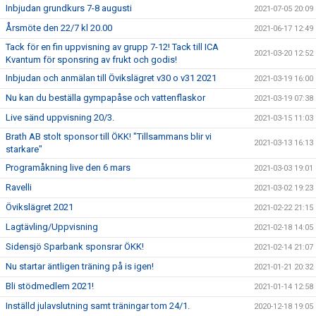
Inbjudan grundkurs 7-8 augusti
2021-07-05 20:09
Årsmöte den 22/7 kl 20.00
2021-06-17 12:49
Tack för en fin uppvisning av grupp 7-12! Tack till ICA
2021-03-20 12:52
Kvantum för sponsring av frukt och godis!
Inbjudan och anmälan till Övikslägret v30 o v31 2021
2021-03-19 16:00
Nu kan du beställa gympapåse och vattenflaskor
2021-03-19 07:38
Live sänd uppvisning 20/3.
2021-03-15 11:03
Brath AB stolt sponsor till ÖKK! "Tillsammans blir vi
2021-03-13 16:13
starkare"
Programåkning live den 6 mars
2021-03-03 19:01
Ravelli
2021-03-02 19:23
Övikslägret 2021
2021-02-22 21:15
Lagtävling/Uppvisning
2021-02-18 14:05
Sidensjö Sparbank sponsrar ÖKK!
2021-02-14 21:07
Nu startar äntligen träning på is igen!
2021-01-21 20:32
Bli stödmedlem 2021!
2021-01-14 12:58
Inställd julavslutning samt träningar tom 24/1.
2020-12-18 19:05