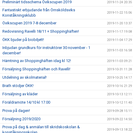
Preliminärt tidsschema Övikscupen 2019
2019-11-24 20:35
Fantastiskt erbjudande från Örnsköldsviks
2019-11-22 15:06
Konståkningsklubb
Övikscupen 2019 7-8 december
2019-11-20 13:37
Redovisning Ravelli 18/11 + Shoppinghäften!
2019-11-17 19:08
ÖKK bjuder på biobiljett!
2019-11-04 17:29
Inbjudan grundkurs för instruktörer 30 november - 1
2019-11-03 16:58
december!
Hämtning av Shoppinghäften idag kl 12!
2019-11-03 09:21
Försäljning Shoppinghäften och Ravelli!
2019-10-31 11:28
Utdelning av skolmaterial!
2019-10-25 14:17
Brath stödjer ÖKK!
2019-10-16 21:29
Försäljning av kläder
2019-10-13 12:11
Föräldramöte 14/10 kl 17.00
2019-10-12 11:40
Prova på dagen!
2019-09-28 15:11
Försäljning 2019/2020
2019-09-22 14:50
Prova på dag & anmälan till skridskoskolan &
2019-09-13 18:22
konståkningsskolan