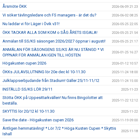
Årsmöte ÖKK
2026-06-09 21:23
Vi söker tävlingsledare och FS managers - är det du?
2026-06-02 08:25
Nu laddar vi för Läger i Övik v31!
2026-05-25 22:05
ÖKK TACKAR ALLA SOM KOM o SÅG ÅRETS ISGALA!
2026-05-25 21:54
Anmälan till SS/KS säsongen 2026/2027 öppnar i augusti!
2026-05-25 21:17
ANMÄLAN FÖR SÄSONGENS SS/KS ÄR NU STÄNGD * VI
2026-01-25 16:27
ÖPPNAR FÖR ANMÄLAN IGEN TILL HÖSTEN
Högakusten cupen 2026
2026-01-12 10:57
ÖKKs JULAVSLUTNING lör 20e dec kl 10-11.30
2025-11-24 18:00
Julklappserbjudande från Stadium! Gäller 25/11-11/12
2025-11-24 15:00
INSTÄLLD SS/KS LÖR 29/11
2025-11-23
Stötta ÖKK på Uppesittarkvällen! Nu finns Bingolotter att
2025-11-22 12:12
beställa.
SKYTTIS lör 20/12 kl 10-11.30
2025-11-22
Save the date - Högakusten cupen 2026
2025-11-19 09:00
Äntligen hemmatävling! * Lör 7/2 * Höga Kusten Cupen * Skyttis
2025-11-18
Ishall