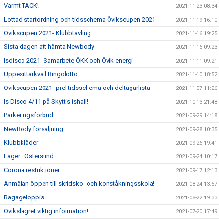
Varmt TACK!
2021-11-23 08:34
Lottad startordning och tidsschema Övikscupen 2021
2021-11-19 16:10
Övikscupen 2021- Klubbtävling
2021-11-16 19:25
Sista dagen att hämta Newbody
2021-11-16 09:23
Isdisco 2021- Samarbete ÖKK och Övik energi
2021-11-11 09:21
Uppesittarkväll Bingolotto
2021-11-10 18:52
Övikscupen 2021- prel tidsschema och deltagarlista
2021-11-07 11:26
Is Disco 4/11 på Skyttis ishall!
2021-10-13 21:48
Parkeringsförbud
2021-09-29 14:18
NewBody försäljning
2021-09-28 10:35
Klubbkläder
2021-09-26 19:41
Läger i Östersund
2021-09-24 10:17
Corona restriktioner
2021-09-17 12:13
Anmälan öppen till skridsko- och konståkningsskola!
2021-08-24 13:57
Bagageloppis
2021-08-22 19:33
Övikslägret viktig information!
2021-07-20 17:49