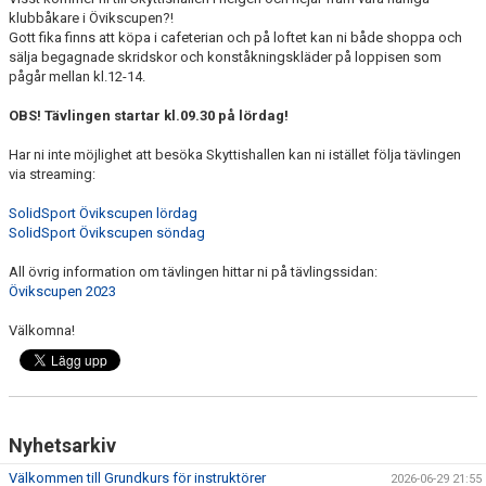
DOKUMENT
klubbåkare i Övikscupen?!
Gott fika finns att köpa i cafeterian och på loftet kan ni både shoppa och
sälja begagnade skridskor och konståkningskläder på loppisen som
pågår mellan kl.12-14.
OBS! Tävlingen startar kl.09.30 på lördag!
Har ni inte möjlighet att besöka Skyttishallen kan ni istället följa tävlingen
via streaming:
SolidSport Övikscupen lördag
SolidSport Övikscupen söndag
All övrig information om tävlingen hittar ni på tävlingssidan:
Övikscupen 2023
Välkomna!
Nyhetsarkiv
Välkommen till Grundkurs för instruktörer
2026-06-29 21:55