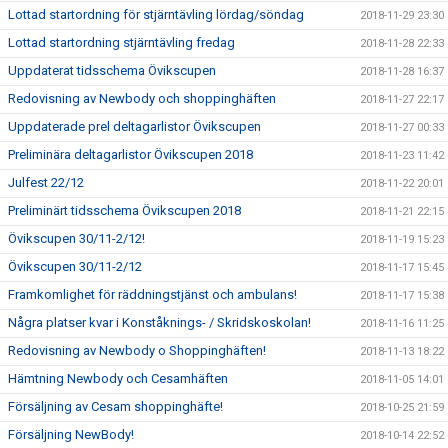
Lottad startordning för stjärntävling lördag/söndag
2018-11-29 23:30
Lottad startordning stjärntävling fredag
2018-11-28 22:33
Uppdaterat tidsschema Övikscupen
2018-11-28 16:37
Redovisning av Newbody och shoppinghäften
2018-11-27 22:17
Uppdaterade prel deltagarlistor Övikscupen
2018-11-27 00:33
Preliminära deltagarlistor Övikscupen 2018
2018-11-23 11:42
Julfest 22/12
2018-11-22 20:01
Preliminärt tidsschema Övikscupen 2018
2018-11-21 22:15
Övikscupen 30/11-2/12!
2018-11-19 15:23
Övikscupen 30/11-2/12
2018-11-17 15:45
Framkomlighet för räddningstjänst och ambulans!
2018-11-17 15:38
Några platser kvar i Konståknings- / Skridskoskolan!
2018-11-16 11:25
Redovisning av Newbody o Shoppinghäften!
2018-11-13 18:22
Hämtning Newbody och Cesamhäften
2018-11-05 14:01
Försäljning av Cesam shoppinghäfte!
2018-10-25 21:59
Försäljning NewBody!
2018-10-14 22:52