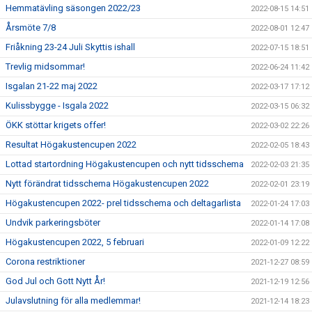
Hemmatävling säsongen 2022/23
2022-08-15 14:51
Årsmöte 7/8
2022-08-01 12:47
Friåkning 23-24 Juli Skyttis ishall
2022-07-15 18:51
Trevlig midsommar!
2022-06-24 11:42
Isgalan 21-22 maj 2022
2022-03-17 17:12
Kulissbygge - Isgala 2022
2022-03-15 06:32
ÖKK stöttar krigets offer!
2022-03-02 22:26
Resultat Högakustencupen 2022
2022-02-05 18:43
Lottad startordning Högakustencupen och nytt tidsschema
2022-02-03 21:35
Nytt förändrat tidsschema Högakustencupen 2022
2022-02-01 23:19
Högakustencupen 2022- prel tidsschema och deltagarlista
2022-01-24 17:03
Undvik parkeringsböter
2022-01-14 17:08
Högakustencupen 2022, 5 februari
2022-01-09 12:22
Corona restriktioner
2021-12-27 08:59
God Jul och Gott Nytt År!
2021-12-19 12:56
Julavslutning för alla medlemmar!
2021-12-14 18:23