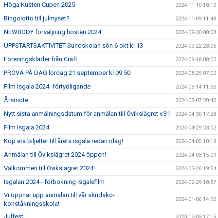
Höga Kusten Cupen 2025
2024-11-10 18:10
Bingolotto till julmyset?
2024-11-09 11:48
NEWBODY försäljning hösten 2024
2024-09-30 00:08
UPPSTARTSAKTIVITET Sundskolan sön 6 okt kl 13
2024-09-22 23:06
Föreningskläder från Craft
2024-09-18 08:00
PROVA PÅ DAG lördag 21 september kl 09.50
2024-08-25 07:00
Film isgala 2024 -förtydligande
2024-05-14 11:56
Årsmöte
2024-05-07 20:40
Nytt sista anmälningsdatum för anmälan till Övikslägret v.31
2024-04-30 17:28
Film Isgala 2024
2024-04-29 23:02
Köp era biljetter till årets isgala redan idag!
2024-04-05 10:19
Anmälan till Övikslägret 2024 öppen!
2024-04-03 15:09
Välkommen till Övikslägret 2024!
2024-03-26 19:54
Isgalan 2024 - förbokning isgalefilm
2024-02-29 18:57
Vi öppnar upp anmälan till vår skridsko-
2024-01-06 14:32
konståkningsskola!
Julfest
2023-12-03 17:15