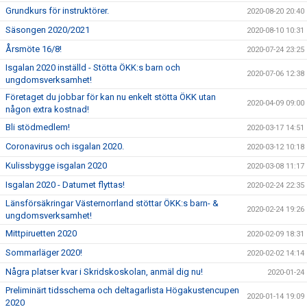
Grundkurs för instruktörer.
2020-08-20 20:40
Säsongen 2020/2021
2020-08-10 10:31
Årsmöte 16/8!
2020-07-24 23:25
Isgalan 2020 inställd - Stötta ÖKK:s barn och
2020-07-06 12:38
ungdomsverksamhet!
Företaget du jobbar för kan nu enkelt stötta ÖKK utan
2020-04-09 09:00
någon extra kostnad!
Bli stödmedlem!
2020-03-17 14:51
Coronavirus och isgalan 2020.
2020-03-12 10:18
Kulissbygge isgalan 2020
2020-03-08 11:17
Isgalan 2020 - Datumet flyttas!
2020-02-24 22:35
Länsförsäkringar Västernorrland stöttar ÖKK:s barn- &
2020-02-24 19:26
ungdomsverksamhet!
Mittpiruetten 2020
2020-02-09 18:31
Sommarläger 2020!
2020-02-02 14:14
Några platser kvar i Skridskoskolan, anmäl dig nu!
2020-01-24
Preliminärt tidsschema och deltagarlista Högakustencupen
2020-01-14 19:09
2020