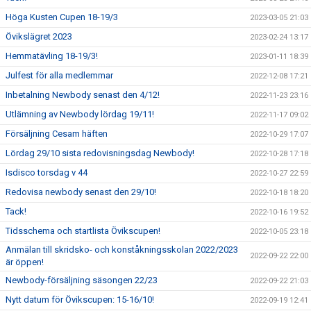
Höga Kusten Cupen 18-19/3
2023-03-05 21:03
Övikslägret 2023
2023-02-24 13:17
Hemmatävling 18-19/3!
2023-01-11 18:39
Julfest för alla medlemmar
2022-12-08 17:21
Inbetalning Newbody senast den 4/12!
2022-11-23 23:16
Utlämning av Newbody lördag 19/11!
2022-11-17 09:02
Försäljning Cesam häften
2022-10-29 17:07
Lördag 29/10 sista redovisningsdag Newbody!
2022-10-28 17:18
Isdisco torsdag v 44
2022-10-27 22:59
Redovisa newbody senast den 29/10!
2022-10-18 18:20
Tack!
2022-10-16 19:52
Tidsschema och startlista Övikscupen!
2022-10-05 23:18
Anmälan till skridsko- och konståkningsskolan 2022/2023
2022-09-22 22:00
är öppen!
Newbody-försäljning säsongen 22/23
2022-09-22 21:03
Nytt datum för Övikscupen: 15-16/10!
2022-09-19 12:41