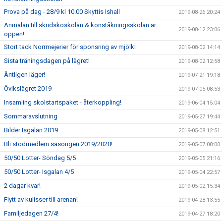
Prova på dag - 28/9 kl 10.00 Skyttis Ishall
2019-08-26 20:24
Anmälan till skridskoskolan & konståkningsskolan är
2019-08-12 23:06
öppen!
Stort tack Norrmejerier för sponsring av mjölk!
2019-08-02 14:14
Sista träningsdagen på lägret!
2019-08-02 12:58
Äntligen läger!
2019-07-21 19:18
Övikslägret 2019
2019-07-05 08:53
Insamling skolstartspaket - återkoppling!
2019-06-04 15:04
Sommaravslutning
2019-05-27 19:44
Bilder Isgalan 2019
2019-05-08 12:51
Bli stödmedlem säsongen 2019/2020!
2019-05-07 08:00
50/50 Lotter- Söndag 5/5
2019-05-05 21:16
50/50 Lotter- Isgalan 4/5
2019-05-04 22:57
2 dagar kvar!
2019-05-02 15:34
Flytt av kulisser till arenan!
2019-04-28 13:55
Familjedagen 27/4!
2019-04-27 18:20