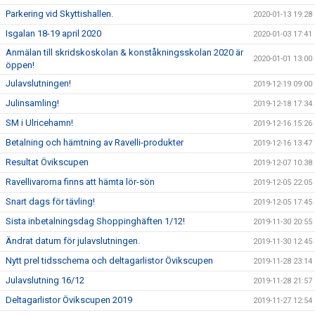
Parkering vid Skyttishallen.
2020-01-13 19:28
Isgalan 18-19 april 2020
2020-01-03 17:41
Anmälan till skridskoskolan & konståkningsskolan 2020 är
2020-01-01 13:00
öppen!
Julavslutningen!
2019-12-19 09:00
Julinsamling!
2019-12-18 17:34
SM i Ulricehamn!
2019-12-16 15:26
Betalning och hämtning av Ravelli-produkter
2019-12-16 13:47
Resultat Övikscupen
2019-12-07 10:38
Ravellivarorna finns att hämta lör-sön
2019-12-05 22:05
Snart dags för tävling!
2019-12-05 17:45
Sista inbetalningsdag Shoppinghäften 1/12!
2019-11-30 20:55
Ändrat datum för julavslutningen.
2019-11-30 12:45
Nytt prel tidsschema och deltagarlistor Övikscupen
2019-11-28 23:14
Julavslutning 16/12
2019-11-28 21:57
Deltagarlistor Övikscupen 2019
2019-11-27 12:54