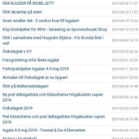
ÖKK BJUDER PÅ BIOBILJETT!
2019-04-25 11:07
ÖKK skramlar på stan!
2019-04-23 17:27
Snart smäller det - 2 veckor kvar till Isgalan!
2019-04-19 19:24
Köp biobiljetter för 99 kr - lansering av Sponsorhuset Shop
2019-04-12 16:18
ÖKK i samarbete med Hoppets Stjärna - För 8:onde året i
2019-04-04 14:19
rad!
Övikslägret v 31!
2019-03-29 20:26
Fotografering inför årets isgala!
2019-03-21 22:30
Förköpsbiljetter Isgalan 4-5 maj 2019
2019-03-11 20:55
Anmälan till Övikslägret är nu öppen!
2019-03-07 23:03
ÖKK på Mellanselsdagen!
2019-03-06 19:48
Ny prel deltagarlista och tidsschema Högakusten cupen
2019-03-04 12:46
2019
Övikslägret 2019
2019-03-02 12:59
Prel tidsschema och prel deltagarlista Högakusten cupen
2019-02-24 15:48
2019
Isgala 4-5 maj 2019 - Trassel & De 4 Elementen
2019-02-06 14:18
Tävling i Skellefteå!