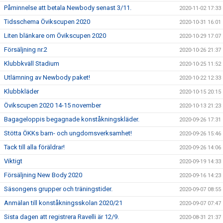
Påminnelse att betala Newbody senast 3/11.
2020-11-02 17:33
Tidsschema Övikscupen 2020
2020-10-31 16:01
Liten blänkare om Övikscupen 2020
2020-10-29 17:07
Försäljning nr.2
2020-10-26 21:37
Klubbkväll Stadium
2020-10-25 11:52
Utlämning av Newbody paket!
2020-10-22 12:33
Klubbkläder
2020-10-15 20:15
Övikscupen 2020 14-15 november
2020-10-13 21:23
Bagageloppis begagnade konståkningskläder.
2020-09-26 17:31
Stötta ÖKKs barn- och ungdomsverksamhet!
2020-09-26 15:46
Tack till alla föräldrar!
2020-09-26 14:06
Viktigt
2020-09-19 14:33
Försäljning New Body 2020
2020-09-16 14:23
Säsongens grupper och träningstider.
2020-09-07 08:55
Anmälan till konståkningsskolan 2020/21
2020-09-07 07:47
Sista dagen att registrera Ravelli är 12/9.
2020-08-31 21:37