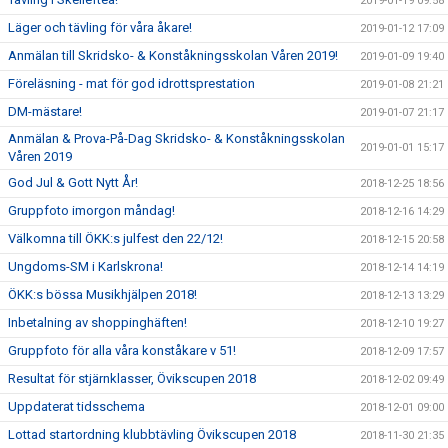
2019-01-19 09:58
Läger och tävling för våra åkare!
2019-01-12 17:09
Anmälan till Skridsko- & Konståkningsskolan Våren 2019!
2019-01-09 19:40
Föreläsning - mat för god idrottsprestation
2019-01-08 21:21
DM-mästare!
2019-01-07 21:17
Anmälan & Prova-På-Dag Skridsko- & Konståkningsskolan
2019-01-01 15:17
Våren 2019
God Jul & Gott Nytt År!
2018-12-25 18:56
Gruppfoto imorgon måndag!
2018-12-16 14:29
Välkomna till ÖKK:s julfest den 22/12!
2018-12-15 20:58
Ungdoms-SM i Karlskrona!
2018-12-14 14:19
ÖKK:s bössa Musikhjälpen 2018!
2018-12-13 13:29
Inbetalning av shoppinghäften!
2018-12-10 19:27
Gruppfoto för alla våra konståkare v 51!
2018-12-09 17:57
Resultat för stjärnklasser, Övikscupen 2018
2018-12-02 09:49
Uppdaterat tidsschema
2018-12-01 09:00
Lottad startordning klubbtävling Övikscupen 2018
2018-11-30 21:35