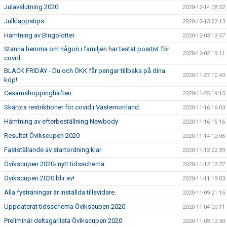
Julavslutning 2020
2020-12-14 08:52
Julklappstips
2020-12-13 22:13
Hämtning av Bingolotter.
2020-12-03 13:57
Stanna hemma om någon i familjen har testat positivt för
2020-12-02 19:11
covid.
BLACK FRIDAY - Du och ÖKK får pengar tillbaka på dina
2020-11-27 10:43
köp!
Cesamshoppinghäften
2020-11-25 19:15
Skärpta restriktioner för covid i Västernorrland.
2020-11-16 16:03
Hämtning av efterbeställning Newbody
2020-11-16 15:16
Resultat Övikscupen 2020
2020-11-14 12:06
Fastställande av startordning klar
2020-11-12 22:39
Övikscupen 2020- nytt tidsschema
2020-11-12 13:27
Övikscupen 2020 blir av!
2020-11-11 19:03
Alla fysträningar är inställda tillsvidare.
2020-11-09 21:15
Uppdaterat tidsschema Övikscupen 2020
2020-11-04 00:11
Preliminär deltagarlista Övikscupen 2020
2020-11-03 12:50