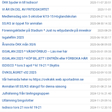
ÖKK bjuder in till Isdisco!
2025-11-07 20:51
VI ÄR EN DEL AV FRITIDSKORTET
2025-11-01
Medlemsdag sön 5 oktober kl13-15 Höglandskolan
2025-09-27 16:15
SS/KS är öppet för anmälan
2025-08-30 14:32
Föreningskläder på Stadium * Just nu erbjudande på inneskor
2025-08-29
Isgalefilm 2025
2025-06-18 20:17
Årsmöte ÖKK mån 30/6
2025-06-08 09:03
ISGALAN 2025 * VÄSKFÖRBUD -- Läs mer här
2025-05-01 09:33
ISGALAN 2025 * KÖP BILJETT I ENTRÉN eller FÖRBOKA HÄR
2025-04-20 15:06
ISDISCO * tors 3 april * kl 19-21 * Skyttis
2025-03-23 21:33
ÖVIKSLÄGRET v32 2025
2025-02-09 10:33
Vår hemsida heter nu https://ovikskk.web.sportadmin.se
2025-02-01
Anmälan till SS/KS stängd för denna säsong
2025-01-08 21:54
Julhälsning från tävlingsgruppen
2024-12-16 21:40
Utlämning bingolotter
2024-11-29 09:16
Isdisco tors 21 nov kl 19-21
2024-11-12 20:10